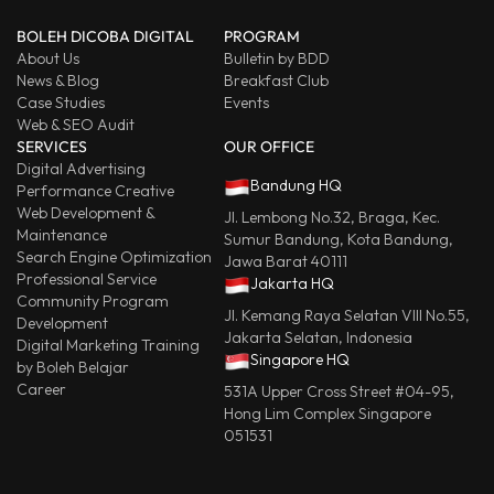
BOLEH DICOBA DIGITAL
PROGRAM
About Us
Bulletin by BDD
News & Blog
Breakfast Club
Case Studies
Events
Web & SEO Audit
SERVICES
OUR OFFICE
Digital Advertising
Bandung HQ
Performance Creative
Web Development &
Jl. Lembong No.32, Braga, Kec.
Maintenance
Sumur Bandung, Kota Bandung,
Search Engine Optimization
Jawa Barat 40111
Professional Service
Jakarta HQ
Community Program
Jl. Kemang Raya Selatan VIII No.55,
Development
Jakarta Selatan, Indonesia
Digital Marketing Training
Singapore HQ
by Boleh Belajar
Career
531A Upper Cross Street #04-95,
Hong Lim Complex Singapore
051531