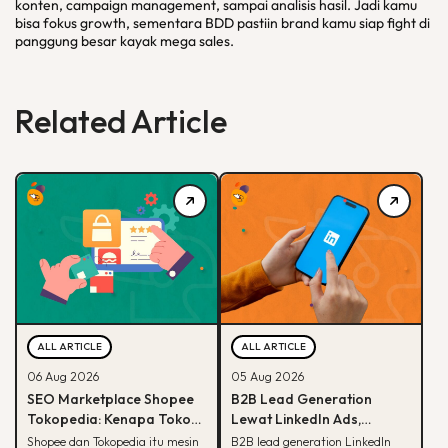
konten, campaign management, sampai analisis hasil. Jadi kamu
bisa fokus growth, sementara BDD pastiin brand kamu siap fight di
panggung besar kayak mega sales.
Related Article
ALL ARTICLE
ALL ARTICLE
06 Aug 2026
05 Aug 2026
SEO Marketplace Shopee
B2B Lead Generation
Tokopedia: Kenapa Toko
Lewat LinkedIn Ads,
Online-mu Perlu Lebih dari
Strategi yang Masih
Shopee dan Tokopedia itu mesin
B2B lead generation LinkedIn