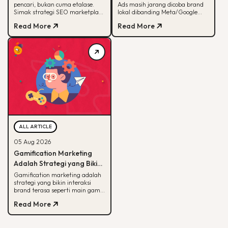
pencari, bukan cuma etalase.
Ads masih jarang dicoba brand
Sekadar Etalase
Jarang Dicoba Brand
Simak strategi SEO marketplace
lokal dibanding Meta/Google
Lokal
Shopee Tokopedia agar
Ads. Simak kenapa LinkedIn
Read More
Read More
produkmu lebih mudah
unggul buat B2B dan cara
ditemukan.
eksekusinya.
ALL ARTICLE
05 Aug 2026
Gamification Marketing
Adalah Strategi yang Bikin
Konsumen Betah, Ini Cara
Gamification marketing adalah
strategi yang bikin interaksi
Kerjanya
brand terasa seperti main game.
Simak arti, alasan efektif, dan
Read More
cara mulainya di sini.