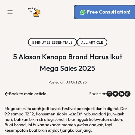
Free Consultation!
5 MINUTES ESSENTIALS
ALL ARTICLE
5 Alasan Kenapa Brand Harus Ikut
Mega Sales 2025
Posted on
03 Oct 2025
Back to main article
Share on
Mega sales itu udah jadi kayak festival belanja di dunia digital. Dari
9.9 sampai 12.12, konsumen siapin
wishlist
, nabung dari jauh-jauh
hari, bahkan bikin strategi sendiri biar nggak kelewatan diskon.
Buat brand, ini bukan sekadar momen
jualan banyak
, tapi
kesempatan buat bikin
impact
jangka panjang.