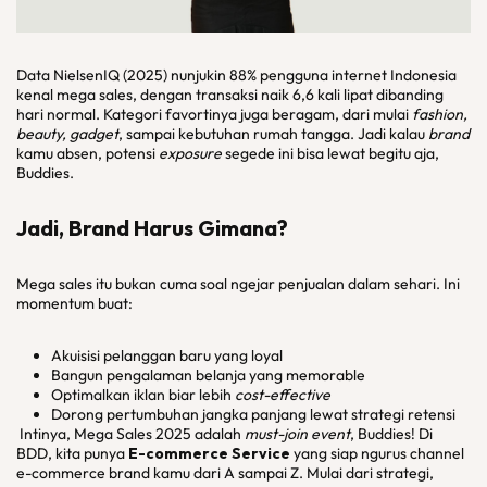
Data NielsenIQ (2025) nunjukin 88% pengguna internet Indonesia
kenal mega sales, dengan transaksi naik 6,6 kali lipat dibanding
hari normal. Kategori favortinya juga beragam, dari mulai
fashion,
beauty, gadget
, sampai kebutuhan rumah tangga. Jadi kalau
brand
kamu absen, potensi
exposure
segede ini bisa lewat begitu aja,
Buddies.
Jadi, Brand Harus Gimana?
Mega sales itu bukan cuma soal ngejar penjualan dalam sehari. Ini
momentum buat:
Akuisisi pelanggan baru yang loyal
Bangun pengalaman belanja yang memorable
Optimalkan iklan biar lebih
cost-effective
Dorong pertumbuhan jangka panjang lewat strategi retensi
Intinya, Mega Sales 2025 adalah
must-join
event
, Buddies! Di
BDD, kita punya
E-commerce Service
yang siap ngurus channel
e-commerce brand kamu dari A sampai Z. Mulai dari strategi,