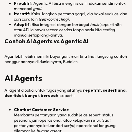
Proaktif:
Agentic AI bisa menginisiasi tindakan sendiri untuk
mencapai
goal
.
Iteratif:
Kalau langkah pertama gagal, dia bakal evaluasi dan
cari cara lain
(self-correcting).
Adaptif:
Bisa integrasi dengan berbagai
tools
(seperti n8n
atau API lainnya) secara cerdas tanpa perlu kita
setting
manual setiap langkahnya.
Contoh AI Agents vs Agentic AI
Agar lebih lebih memiliki bayangan, mari kita lihat langsung contoh
penggunaannya di dunia nyata, Buddies.
AI Agents
AI agent dipakai untuk tugas yang sifatnya
repetitif, sederhana,
dan tidak banyak berubah
, seperti:
Chatbot Customer Service
Membantu pertanyaan yang sudah jelas seperti status
pesanan, jam operasional, atau kebijakan retur. Saat
pertanyaannya keluar dari
script
, operasional langsung
dilempar ke
human agent
.