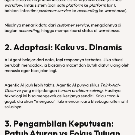
workflow
, lintas sistem (dari satu
platform
ke
platform
lain),
bahkan lintas tim (
customer service
ke
accounting
ke
warehouse
).
Misalnya menarik data dari
customer service,
mengolahnya di
bagian
accounting
, hingga memperbarui status di
warehouse.
2. Adaptasi: Kaku vs. Dinamis
AI Agent belajar dari data, tapi responnya terbatas. Jika situasi
berubah mendadak, ia biasanya macet dan butuh diatur ulang oleh
manusia agar bisa jalan lagi.
Agentic AI jauh lebih taktis. Agentic AI punya siklus
Think-Act-
Observe
yang mirip dengan
human problem-solving.
Hasilnya
teknologi ini bisa mengevaluasi kerjanya sendiri. Kalau cara A
gagal, dia akan “mengaca”, lalu mencari cara B sebagai alternatif
solusinya.
3. Pengambilan Keputusan:
Patuh Aturan vs Fokus Tujuan