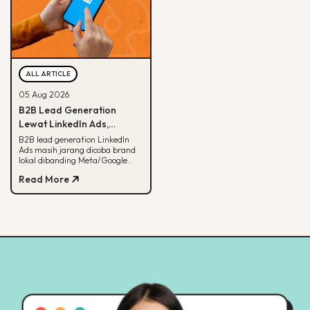
ALL ARTICLE
05 Aug 2026
B2B Lead Generation
Lewat LinkedIn Ads,
Strategi yang Masih
B2B lead generation LinkedIn
Ads masih jarang dicoba brand
Jarang Dicoba Brand
lokal dibanding Meta/Google
Lokal
Ads. Simak kenapa LinkedIn
Read More
unggul buat B2B dan cara
eksekusinya.