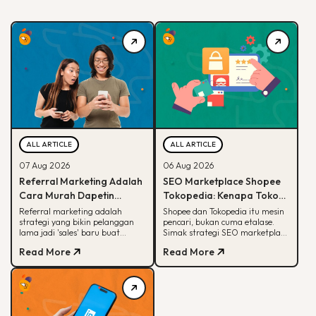
ALL ARTICLE
ALL ARTICLE
07 Aug 2026
06 Aug 2026
Referral Marketing Adalah
SEO Marketplace Shopee
Cara Murah Dapetin
Tokopedia: Kenapa Toko
Pelanggan Baru, Ini
Online-mu Perlu Lebih dari
Referral marketing adalah
Shopee dan Tokopedia itu mesin
strategi yang bikin pelanggan
pencari, bukan cuma etalase.
Alasannya
Sekadar Etalase
lama jadi 'sales' baru buat
Simak strategi SEO marketplace
brand-mu. Simak alasan
Shopee Tokopedia agar
Read More
Read More
efektifnya, jenis program,
produkmu lebih mudah
sampai contoh suksesnya.
ditemukan.