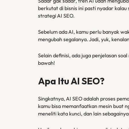
Sadar gak sadar, tren AI udah menguba
berkutat di bisnis ini pasti nyadar kala
strategi AI SEO.
Sebelum ada AI, kamu perlu banyak wak
mengubah segalanya. Jadi, yuk, kenalan l
Selain definisi, ada juga penjelasan so
bawah!
Apa Itu AI SEO?
Singkatnya, AI SEO adalah proses pema
kamu bisa memanfaatkan mesin buat nge
meneliti kata kunci, dan lain sebagainya