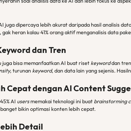
 nyerahin soal analisis data ke AI dan lebih fokus ke aspe
 AI juga dipercaya lebih akurat daripada hasil analisis da
adi, gak heran kalau 41% orang aktif menganalisis data pak
Keyword dan Tren
 juga bisa memanfaatkan AI buat riset
keyword
dan tren
sity,
turunan
keyword
, dan data lain yang sejenis. Hasil
ih Cepat dengan AI Content Sugge
 45% AI
users
memakai teknologi ini buat
brainstorming c
anget bikin optimasi konten lebih cepat.
Lebih Detail