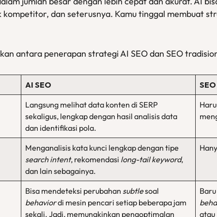
dalam jumlah besar dengan lebih cepat dan akurat. AI bi
ik kompetitor, dan seterusnya. Kamu tinggal membuat str
gkan antara penerapan strategi AI SEO dan SEO tradision
AI SEO
SEO 
Langsung melihat data konten di SERP
Haru
sekaligus, lengkap dengan hasil analisis data
meng
dan identifikasi pola.
Menganalisis kata kunci lengkap dengan tipe
Hany
search intent
, rekomendasi
long-tail keyword
,
dan lain sebagainya.
Bisa mendeteksi perubahan
subtle
soal
Baru
behavior
di mesin pencari setiap beberapa jam
beha
sekali. Jadi, memungkinkan pengoptimalan
atau