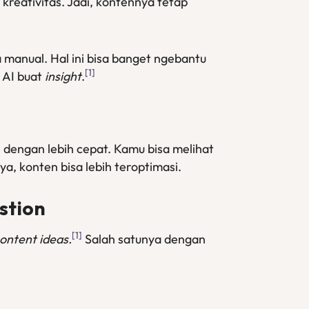
k kreativitas. Jadi, kontennya tetap
ta manual. Hal ini bisa banget ngebantu
[1]
e AI buat
insight
.
 dengan lebih cepat. Kamu bisa melihat
nya, konten bisa lebih teroptimasi.
stion
[1]
ontent ideas.
Salah satunya dengan