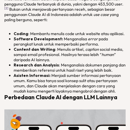
pengguna Claude terbanyak di dunia, yakni dengan 453,500 user.
[2]
Bukan untuk menjawab pertanyaan receh, sebagian besar
penggunaan Claude AI di Indonesia adalah untuk
use case
yang
paling berguna, seperti:
Coding
: Membantu menulis code untuk website atau aplikasi
.
Software Development:
Menganalisa
error
pada
perangkat lunak untuk memperbaiki performa.
Content dan Writing
: Menulis artikel,
caption
social media,
sampai email profesional. Hasilnya terasa lebih “
human
”
daripada AI lainnya.
Research dan Analysis
: Menganalisis dokumen panjang dan
memberikan referensi untuk hasil riset yang lebih baik.
Asisten Informasi:
Menjadi sumber informasi pertanyaan
umum. Kamu bisa tanya soal konsep sulit atau pertanyaan
umum, dan Claude akan menjelaskan dengan cara yang
mudah kamu mengerti layaknya mengobrol dengan ahli.
Perbedaan Claude AI dengan LLM Lainnya