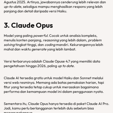
Agustus 2025. Artinya, jawabannya cenderung lebih relevan dan
up-to-date
, sekaligus mampu menghasilkan respons yang lebih
panjang dan detail daripada versi Haiku.
3. Claude Opus
Model yang paling
powerful.
Cocok untuk analisis kompleks,
menulis konten panjang,
reasoning
yang lebih dalam,
problem
solving
tingkat tinggi, dan
coding
mandiri. Kekurangannya lebih
mahal dan waktu
generate
yang lebih lambat.
Versi terbarunya adalah Claude Opuse 4.7 yang memiliki data
pengetahuan hingga 2026, paling
up to date
.
Claude AI tersedia gratis untuk model Haiku dan Sonnet melalui
versi web resminya. Memang ada batas pemakaian harian, tapi
fitur yang tersedia tetap cukup untuk merasakan bagaimana
performa dan kemampuan model ini dalam penggunaan nyata.
Sementara itu, Claude Opus hanya tersedia di paket Claude AI Pro.
Jadi, kamu perlu berlangganan terlebih dulu sebelum bisa
menggunakannya.