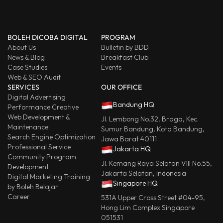
BOLEH DICOBA DIGITAL
PROGRAM
About Us
Bulletin by BDD
News & Blog
Breakfast Club
Case Studies
Events
Web & SEO Audit
SERVICES
OUR OFFICE
Digital Advertising
Bandung HQ
Performance Creative
Web Development &
Jl. Lembong No.32, Braga, Kec.
Maintenance
Sumur Bandung, Kota Bandung,
Search Engine Optimization
Jawa Barat 40111
Professional Service
Jakarta HQ
Community Program
Jl. Kemang Raya Selatan VIII No.55,
Development
Jakarta Selatan, Indonesia
Digital Marketing Training
Singapore HQ
by Boleh Belajar
Career
531A Upper Cross Street #04-95,
Hong Lim Complex Singapore
051531