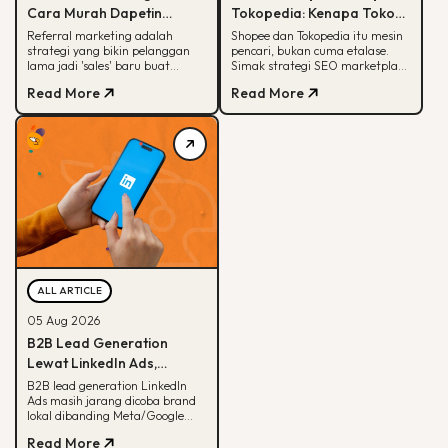
Cara Murah Dapetin
Tokopedia: Kenapa Toko
Pelanggan Baru, Ini
Online-mu Perlu Lebih dari
Referral marketing adalah
Shopee dan Tokopedia itu mesin
strategi yang bikin pelanggan
pencari, bukan cuma etalase.
Alasannya
Sekadar Etalase
lama jadi 'sales' baru buat
Simak strategi SEO marketplace
brand-mu. Simak alasan
Shopee Tokopedia agar
Read More
Read More
efektifnya, jenis program,
produkmu lebih mudah
sampai contoh suksesnya.
ditemukan.
ALL ARTICLE
05 Aug 2026
B2B Lead Generation
Lewat LinkedIn Ads,
Strategi yang Masih
B2B lead generation LinkedIn
Ads masih jarang dicoba brand
Jarang Dicoba Brand
lokal dibanding Meta/Google
Lokal
Ads. Simak kenapa LinkedIn
Read More
unggul buat B2B dan cara