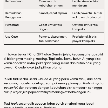
Kemampuan
Cukup untuk
Lebih advanced dan
kebutuhan umum
mendalam
Kemudahan
Simpel, cepat dipakai
Lebih powerful, butuh
Penggunaan
waktu untuk adaptasi
Performa
Cepat untuk task
Optimal untuk task
ringan
kompleks
Use Case
Pemula, eksperimen,
Profesional, bisnis,
task sederhana
proyek kompleks
Ini bukan berarti ChatGPT atau Gemini jelek, keduanya tetap solid
di bidangnya masing-masing. Tapi kalau kamu butuh AI yang bisa
kamu andalkan untuk pekerjaan yang serius dan butuh hasil yang
akurat, Claude layak jadi pilihan utama.
Itulah tadi serba-serbi Claude AI yang perlu kamu tahu, dari cara
kerjanya, model-modelnya, sampai keunggulannya.
Tools
ini nyata,
powerful,
dan relevan dengan kebutuhan bisnis modern sehingga
cukup wajar jika popularitasnya meningkat belakangan ini.
Tapi
tools
secanggih apapun tetap butuh strategi yang tepat
supaya hasilnya maksimal, Buddies.