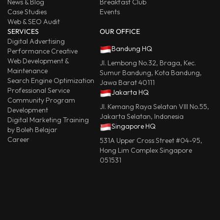
News & Blog
Breakfast Club
Case Studies
Events
Web & SEO Audit
SERVICES
OUR OFFICE
Digital Advertising
Bandung HQ
Performance Creative
Web Development &
Jl. Lembong No.32, Braga, Kec.
Maintenance
Sumur Bandung, Kota Bandung,
Search Engine Optimization
Jawa Barat 40111
Professional Service
Jakarta HQ
Community Program
Jl. Kemang Raya Selatan VIII No.55,
Development
Jakarta Selatan, Indonesia
Digital Marketing Training
Singapore HQ
by Boleh Belajar
Career
531A Upper Cross Street #04-95,
Hong Lim Complex Singapore
051531