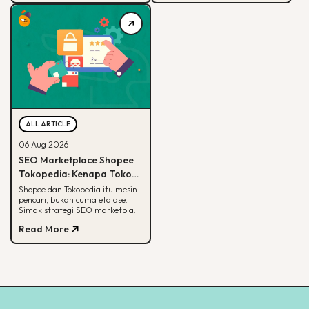
memanfaatkannya.
sampai contoh suksesnya.
ALL ARTICLE
06 Aug 2026
SEO Marketplace Shopee
Tokopedia: Kenapa Toko
Online-mu Perlu Lebih dari
Shopee dan Tokopedia itu mesin
pencari, bukan cuma etalase.
Sekadar Etalase
Simak strategi SEO marketplace
Shopee Tokopedia agar
Read More
produkmu lebih mudah
ditemukan.