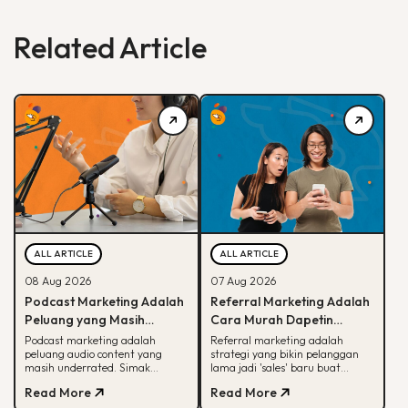
Related Article
ALL ARTICLE
ALL ARTICLE
08 Aug 2026
07 Aug 2026
Podcast Marketing Adalah
Referral Marketing Adalah
Peluang yang Masih
Cara Murah Dapetin
Dianggurin Banyak Brand,
Pelanggan Baru, Ini
Podcast marketing adalah
Referral marketing adalah
peluang audio content yang
strategi yang bikin pelanggan
Sayang Banget
Alasannya
masih underrated. Simak
lama jadi 'sales' baru buat
kenapa podcast beda dari media
brand-mu. Simak alasan
Read More
Read More
sosial dan cara brand mulai
efektifnya, jenis program,