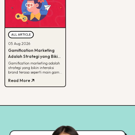
ALL ARTICLE
05 Aug 2026
Gamification Marketing
Adalah Strategi yang Bikin
Konsumen Betah, Ini Cara
Gamification marketing adalah
strategi yang bikin interaksi
Kerjanya
brand terasa seperti main game.
Simak arti, alasan efektif, dan
Read More
cara mulainya di sini.