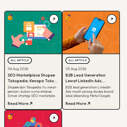
ALL ARTICLE
ALL ARTICLE
06 Aug 2026
05 Aug 2026
SEO Marketplace Shopee
B2B Lead Generation
Tokopedia: Kenapa Toko
Lewat LinkedIn Ads,
Online-mu Perlu Lebih dari
Strategi yang Masih
Shopee dan Tokopedia itu mesin
B2B lead generation LinkedIn
pencari, bukan cuma etalase.
Ads masih jarang dicoba brand
Sekadar Etalase
Jarang Dicoba Brand
Simak strategi SEO marketplace
lokal dibanding Meta/Google
Lokal
Shopee Tokopedia agar
Ads. Simak kenapa LinkedIn
Read More
Read More
produkmu lebih mudah
unggul buat B2B dan cara
ditemukan.
eksekusinya.