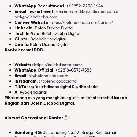
WhatsApp Recruitment
: +62852-2238-1644
Email recruitment:
recruitment@bolehdicoba.com
&
hrd@bolehdicoba.com
Career Website
:
https://bolehdicoba.com/career/
LinkedIn
: Boleh Dicoba Digital
Tech In Asia:
Boleh Dicoba Digital
Glints
: Bolehdicobadigital
Dealls
: Boleh Dicoba Digital
Kontak resmi BDD:
Website
:
https://bolehdicoba.com/
WhatsApp Official
: +62818-0575-7585
Email
:
hi@bolehdicoba.com
Instagram
:
@bolehdicobadigital
TikTok
: @/bolehdicobadigital & @/lifeatbdd
X
: @/bolehdigital
Pihak mana pun yang menghubungi di luar kanal tersebut
bukan
bagian dari Boleh Dicoba Digital
.
Alamat Operasional Kantor
:
Bandung HQ
: Jl. Lembong No.32, Braga, Kec. Sumur