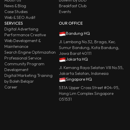
About Us
Bulletin by BDD
News & Blog
Breakfast Club
Case Studies
Events
Web & SEO Audit
SERVICES
OUR OFFICE
Digital Advertising
Bandung HQ
Performance Creative
Web Development &
Jl. Lembong No.32, Braga, Kec.
Maintenance
Sumur Bandung, Kota Bandung,
Search Engine Optimization
Jawa Barat 40111
Professional Service
Jakarta HQ
Community Program
Jl. Kemang Raya Selatan VIII No.55,
Development
Jakarta Selatan, Indonesia
Digital Marketing Training
Singapore HQ
by Boleh Belajar
Career
531A Upper Cross Street #04-95,
Hong Lim Complex Singapore
051531