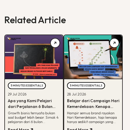
Related Article
5 MINUTES ESSENTIALS
5 MINUTES ESSENTIALS
29 Jul 2026
28 Jul 2026
Apa yang Kami Pelajari
Belajar dari Campaign Hari
dari Perjalanan 6 Bulan
Kemerdekaan: Kenapa
Membantu Sebuah Brand
Hanya Sedikit yang Benar-
Growth bisnis ternyata bukan
Hampir semua brand rayakan
soal budget lebih besar. Simak 4
Hari Kemerdekaan, tapi kenapa
Outdoor Bertumbuh
Benar Diingat?
pelajaran dari 6 bulan
hanya sedikit campaign yang
mendampingi brand outdoor
diingat? Simak framework CARE
Read More
Read More