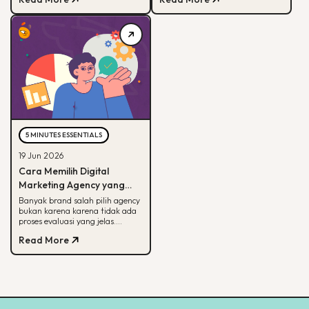
memahami peran tiap channel
untuk bikin campaign yang
marketing
bermakna.
5 MINUTES ESSENTIALS
19 Jun 2026
Cara Memilih Digital
Marketing Agency yang
Tepat untuk Bisnis Kamu
Banyak brand salah pilih agency
bukan karena karena tidak ada
proses evaluasi yang jelas.
Panduan ini membantu kamu
Read More
menilai agency dari spesialisasi,
track record, hingga
transparansi pelaporan.