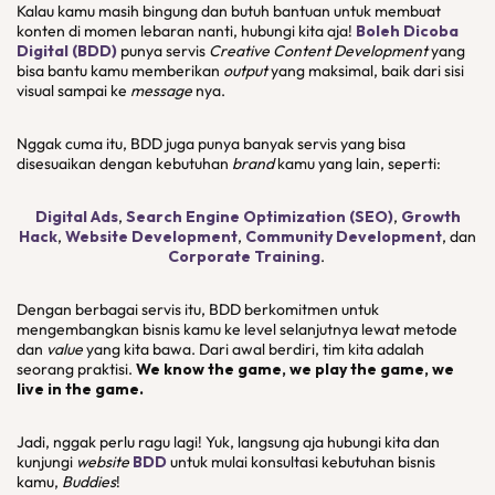
Kalau kamu masih bingung dan butuh bantuan untuk membuat
konten di momen lebaran nanti, hubungi kita aja!
Boleh Dicoba
Digital (BDD)
punya servis
Creative Content Development
yang
bisa bantu kamu memberikan
output
yang maksimal, baik dari sisi
visual sampai ke
message
nya.
Nggak cuma itu, BDD juga punya banyak servis yang bisa
disesuaikan dengan kebutuhan
brand
kamu yang lain, seperti:
Digital Ads
,
Search Engine Optimization (SEO)
,
Growth
Hack
,
Website Development
,
Community Development
, dan
Corporate Training
.
Dengan berbagai servis itu, BDD berkomitmen untuk
mengembangkan bisnis kamu ke level selanjutnya lewat metode
dan
value
yang kita bawa. Dari awal berdiri, tim kita adalah
seorang praktisi.
We know the game, we play the game, we
live in the game.
Jadi, nggak perlu ragu lagi! Yuk, langsung aja hubungi kita dan
kunjungi
website
BDD
untuk mulai konsultasi kebutuhan bisnis
kamu,
Buddies
!