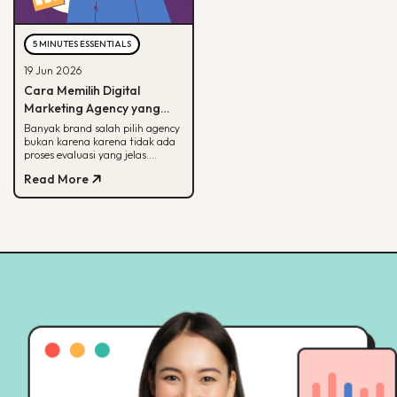
5 MINUTES ESSENTIALS
19 Jun 2026
Cara Memilih Digital
Marketing Agency yang
Tepat untuk Bisnis Kamu
Banyak brand salah pilih agency
bukan karena karena tidak ada
proses evaluasi yang jelas.
Panduan ini membantu kamu
Read More
menilai agency dari spesialisasi,
track record, hingga
transparansi pelaporan.