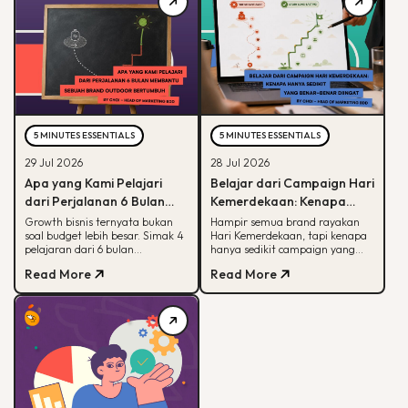
5 MINUTES ESSENTIALS
5 MINUTES ESSENTIALS
29 Jul 2026
28 Jul 2026
Apa yang Kami Pelajari
Belajar dari Campaign Hari
dari Perjalanan 6 Bulan
Kemerdekaan: Kenapa
Membantu Sebuah Brand
Hanya Sedikit yang Benar-
Growth bisnis ternyata bukan
Hampir semua brand rayakan
soal budget lebih besar. Simak 4
Hari Kemerdekaan, tapi kenapa
Outdoor Bertumbuh
Benar Diingat?
pelajaran dari 6 bulan
hanya sedikit campaign yang
mendampingi brand outdoor
diingat? Simak framework CARE
Read More
Read More
memahami peran tiap channel
untuk bikin campaign yang
marketing
bermakna.