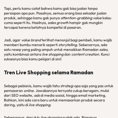
Tapi, perlu kamu catat bahwa kamu gak bisa jualan tanpa
persiapan apa pun. Pasalnya, semua orang bisa sekadar jualan
produk, sehingga kamu gak punya
attention-grabbing value
kalau
cuma seperti itu. Hasilnya,
sales growth
hampir gak mungkin
tercapai karena ketatnya kompetisi di pasaran.
Jadi, agar
value brand
terlihat menonjol bagi pembeli, kamu wajib
memberi bumbu menarik seperti
storytelling
. Sebenarnya, ada
satu resep yang paling ampuh untuk menaikkan Ramadan
sales
,
yaitu kombinasi antara
live shopping
dan
content creation
. Kunci
suksesnya bisa kamu pelajari di sini!
Tren Live Shopping selama Ramadan
Sebagai pebisnis, kamu wajib tahu strategi apa saja yang pas untuk
pemasaran
online
. Jawabannya ternyata cukup beragam, mulai
dari SEO website,
ads
di media sosial, hingga email marketing.
Bahkan, kini ada cara baru untuk memasarkan produk secara
daring, yaitu di
live shopping.
Sebenarnya, dari dulu
live shopping
sudah ada. Biasanya