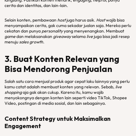
langsung. Pastikan konten menarik,
engaging
,
helpful
, punya
cerita dan identitas, dan lain-lain.
Selain konten, pembawaan
host
juga harus asik.
Host
wajib bisa
menyampaikan cerita, gak cuma sekadar jualan saja. Mereka perlu
cekatan dan punya
personality
yang menyenangkan. Membuat
game
dan melaksanakan
giveaway
selama
live
juga bisa jadi resep
menuju
sales growth.
3. Buat Konten Relevan yang
Bisa Mendorong Penjualan
Salah satu cara menjual produk agar cepat laku lainnya yang perlu
kamu catat adalah membuat konten yang relevan. Sebab,
live
shopping
aja gak akan cukup. Karena itu, kamu wajib
menyokongnya dengan konten lain seperti video TikTok, Shopee
Video, postingan di media sosial, dan lain sebagainya.
Content Strategy untuk Maksimalkan
Engagement