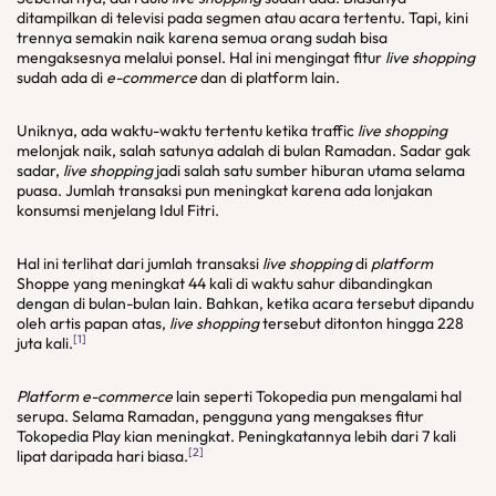
ditampilkan di televisi pada segmen atau acara tertentu. Tapi, kini
trennya semakin naik karena semua orang sudah bisa
mengaksesnya melalui ponsel. Hal ini mengingat fitur
live shopping
sudah ada di
e-commerce
dan di platform lain.
Uniknya, ada waktu-waktu tertentu ketika traffic
live shopping
melonjak naik, salah satunya adalah di bulan Ramadan. Sadar gak
sadar,
live shopping
jadi salah satu sumber hiburan utama selama
puasa. Jumlah transaksi pun meningkat karena ada lonjakan
konsumsi menjelang Idul Fitri.
Hal ini terlihat dari jumlah transaksi
live
shopping
di
platform
Shoppe yang meningkat 44 kali di waktu sahur dibandingkan
dengan di bulan-bulan lain. Bahkan, ketika acara tersebut dipandu
oleh artis papan atas,
live shopping
tersebut ditonton hingga 228
[1]
juta kali.
Platform e-commerce
lain seperti Tokopedia pun mengalami hal
serupa. Selama Ramadan, pengguna yang mengakses fitur
Tokopedia Play kian meningkat. Peningkatannya lebih dari 7 kali
[2]
lipat daripada hari biasa.