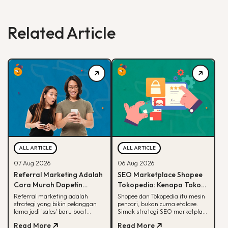
Related Article
ALL ARTICLE
ALL ARTICLE
07 Aug 2026
06 Aug 2026
Referral Marketing Adalah
SEO Marketplace Shopee
Cara Murah Dapetin
Tokopedia: Kenapa Toko
Pelanggan Baru, Ini
Online-mu Perlu Lebih dari
Referral marketing adalah
Shopee dan Tokopedia itu mesin
strategi yang bikin pelanggan
pencari, bukan cuma etalase.
Alasannya
Sekadar Etalase
lama jadi 'sales' baru buat
Simak strategi SEO marketplace
brand-mu. Simak alasan
Shopee Tokopedia agar
Read More
Read More
efektifnya, jenis program,
produkmu lebih mudah