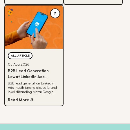
sampai contoh suksesnya.
ditemukan.
ALL ARTICLE
05 Aug 2026
B2B Lead Generation
Lewat LinkedIn Ads,
Strategi yang Masih
B2B lead generation LinkedIn
Ads masih jarang dicoba brand
Jarang Dicoba Brand
lokal dibanding Meta/Google
Lokal
Ads. Simak kenapa LinkedIn
Read More
unggul buat B2B dan cara
eksekusinya.