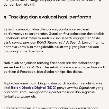
mengeksekusi strategi
campaign
dan mengukur keberhasilannya
dengan lebih efektif.
4.
Tracking
dan evaluasi hasil performa
Setelah
campaign
iklan diluncurkan, pantau dan evaluasi
performanya secara teratur. Gunakan fitur pelacakan dan analisis
Facebook untuk melacak metrik kunci seperti
engagement rate
,
click
,
conversion
, dan ROAS (
Return of Ads Spend
). Lewat fitur itu,
nantinya kamu bisa mengidentifikasi strategi yang berhasil dan
apa yang harus diperbaiki.
Nah itulah penjelasan tentang Facebook
ads
dan beberapa tips
sukses beriklan di
platform
tersebut. Kalau kamu baru pertama kali
beriklan di Facebook, bisa dicoba nih tips-tips diatas.
Tapi kalau kamu masih bingung dan butuh bantuan, serahin aja ke
kita!
Boleh Dicoba Digital (BDD)
punya
service Digital Ads
yang
bisa bantu kamu mengoptimasi performa iklan dan segala isu
terkait
campaign
loh.
Kita berkomitmen untuk mengembangkan bisnis kamu dengan