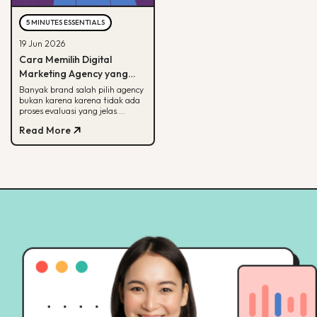
5 MINUTES ESSENTIALS
19 Jun 2026
Cara Memilih Digital
Marketing Agency yang
Tepat untuk Bisnis Kamu
Banyak brand salah pilih agency
bukan karena karena tidak ada
proses evaluasi yang jelas.
Panduan ini membantu kamu
Read More
menilai agency dari spesialisasi,
track record, hingga
transparansi pelaporan.