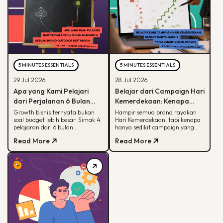
5 MINUTES ESSENTIALS
5 MINUTES ESSENTIALS
29 Jul 2026
28 Jul 2026
Apa yang Kami Pelajari
Belajar dari Campaign Hari
dari Perjalanan 6 Bulan
Kemerdekaan: Kenapa
Membantu Sebuah Brand
Hanya Sedikit yang Benar-
Growth bisnis ternyata bukan
Hampir semua brand rayakan
soal budget lebih besar. Simak 4
Hari Kemerdekaan, tapi kenapa
Outdoor Bertumbuh
Benar Diingat?
pelajaran dari 6 bulan
hanya sedikit campaign yang
mendampingi brand outdoor
diingat? Simak framework CARE
Read More
Read More
memahami peran tiap channel
untuk bikin campaign yang
marketing
bermakna.