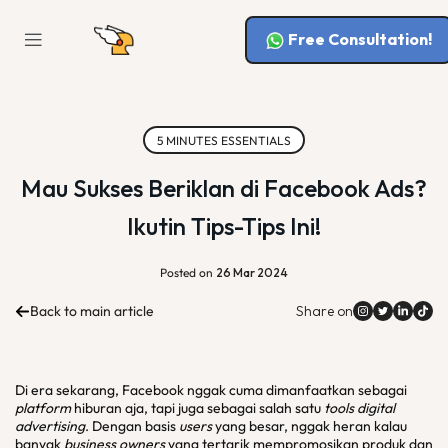
Free Consultation!
5 MINUTES ESSENTIALS
Mau Sukses Beriklan di Facebook Ads?
Ikutin Tips-Tips Ini!
Posted on
26 Mar 2024
Back to main article
Share on
Di era sekarang, Facebook nggak cuma dimanfaatkan sebagai
platform
hiburan aja, tapi juga sebagai salah satu
tools digital
advertising
. Dengan basis
users
yang besar, nggak heran kalau
banyak
business owners
yang tertarik mempromosikan produk dan