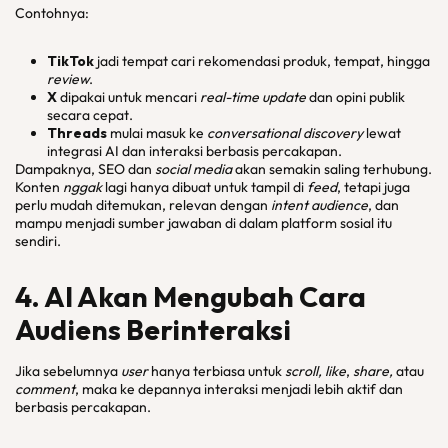
Contohnya:
TikTok
jadi tempat cari rekomendasi produk, tempat, hingga
review
.
X
dipakai untuk mencari
real-time update
dan opini publik
secara cepat.
Threads
mulai masuk ke
conversational discovery
lewat
integrasi AI dan interaksi berbasis percakapan.
Dampaknya, SEO dan
social media
akan semakin saling terhubung.
Konten
nggak
lagi hanya dibuat untuk tampil di
feed
, tetapi juga
perlu mudah ditemukan, relevan dengan
intent audience
, dan
mampu menjadi sumber jawaban di dalam platform sosial itu
sendiri.
4. AI Akan Mengubah Cara
Audiens Berinteraksi
Jika sebelumnya
user
hanya terbiasa untuk
scroll, like
,
share,
atau
comment
, maka ke depannya interaksi menjadi lebih aktif dan
berbasis percakapan.