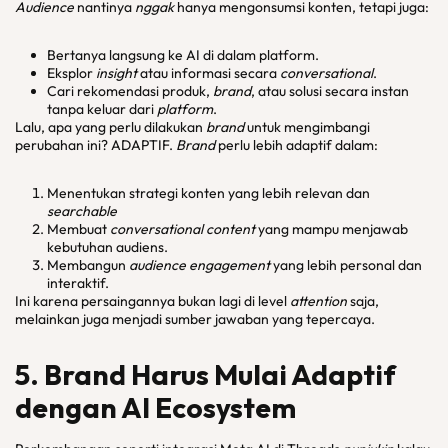
Audience
nantinya
nggak
hanya mengonsumsi konten, tetapi juga:
Bertanya langsung ke AI di dalam platform.
Eksplor
insight
atau informasi secara
conversational
.
Cari rekomendasi produk,
brand
, atau solusi secara instan
tanpa keluar dari
platform
.
Lalu, apa yang perlu dilakukan
brand
untuk mengimbangi
perubahan ini? ADAPTIF.
Brand
perlu lebih adaptif dalam:
Menentukan strategi konten yang lebih relevan dan
searchable
Membuat
conversational content
yang mampu menjawab
kebutuhan audiens.
Membangun
audience engagement
yang lebih personal dan
interaktif.
Ini karena persaingannya bukan lagi di level
attention
saja,
melainkan juga menjadi sumber jawaban yang tepercaya.
5. Brand Harus Mulai Adaptif
dengan AI Ecosystem