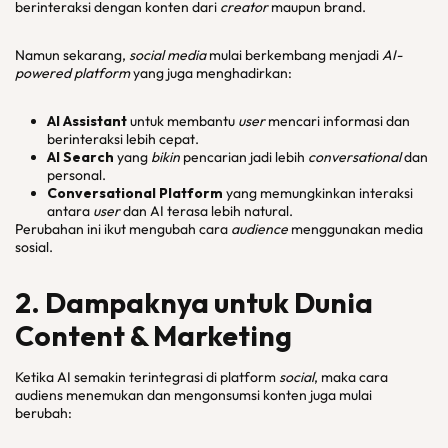
berinteraksi dengan konten dari
creator
maupun brand.
Namun sekarang,
social media
mulai berkembang menjadi
AI-
powered platform
yang juga menghadirkan:
AI Assistant
untuk membantu
user
mencari informasi dan
berinteraksi lebih cepat.
AI Search
yang
bikin
pencarian jadi lebih
conversational
dan
personal.
Conversational
Platform
yang memungkinkan interaksi
antara
user
dan AI terasa lebih natural.
Perubahan ini ikut mengubah cara
audience
menggunakan media
sosial.
2. Dampaknya untuk Dunia
Content
&
Marketing
Ketika AI semakin terintegrasi di platform
social
, maka cara
audiens menemukan dan mengonsumsi konten juga mulai
berubah: