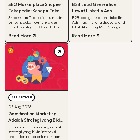
SEO Marketplace Shopee
B2B Lead Generation
Tokopedia: Kenapa Toko
Lewat LinkedIn Ads,
Online-mu Perlu Lebih dari
Strategi yang Masih
Shopee dan Tokopedia itu mesin
B2B lead generation LinkedIn
pencari, bukan cuma etalase.
Ads masih jarang dicoba brand
Sekadar Etalase
Jarang Dicoba Brand
Simak strategi SEO marketplace
lokal dibanding Meta/Google
Lokal
Shopee Tokopedia agar
Ads. Simak kenapa LinkedIn
Read More
Read More
produkmu lebih mudah
unggul buat B2B dan cara
ditemukan.
eksekusinya.
ALL ARTICLE
05 Aug 2026
Gamification Marketing
Adalah Strategi yang Bikin
Konsumen Betah, Ini Cara
Gamification marketing adalah
strategi yang bikin interaksi
Kerjanya
brand terasa seperti main game.