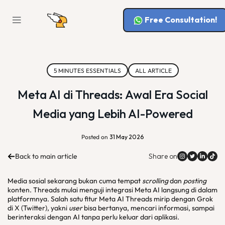
Free Consultation!
5 MINUTES ESSENTIALS
ALL ARTICLE
Meta AI di Threads: Awal Era Social
Media yang Lebih AI-Powered
Posted on
31 May 2026
Back to main article
Share on
Media sosial sekarang bukan cuma tempat
scrolling
dan
posting
konten. Threads mulai menguji integrasi Meta AI langsung di dalam
platformnya. Salah satu fitur Meta AI Threads mirip dengan Grok
di X (Twitter), yakni
user
bisa bertanya, mencari informasi, sampai
berinteraksi dengan AI tanpa perlu keluar dari aplikasi.