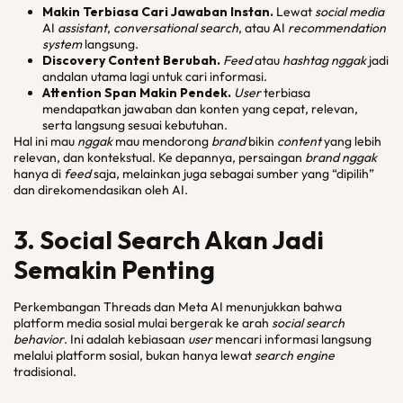
Makin Terbiasa Cari Jawaban Instan.
Lewat
social
media
AI
assistant
,
conversational search
, atau AI
recommendation
system
langsung.
Discovery Content
Berubah.
Feed
atau
hashtag
nggak
jadi
andalan utama lagi untuk cari informasi.
Attention Span
Makin Pendek.
User
terbiasa
mendapatkan jawaban dan konten yang cepat, relevan,
serta langsung sesuai kebutuhan.
Hal ini mau
nggak
mau mendorong
brand
bikin
content
yang lebih
relevan, dan kontekstual. Ke depannya, persaingan
brand
nggak
hanya di
feed
saja, melainkan juga sebagai sumber yang “dipilih”
dan direkomendasikan oleh AI.
3.
Social Search
Akan Jadi
Semakin Penting
Perkembangan Threads dan Meta AI menunjukkan bahwa
platform media sosial mulai bergerak ke arah
social
search
behavior
. Ini adalah kebiasaan
user
mencari informasi langsung
melalui platform sosial, bukan hanya lewat
search engine
tradisional.