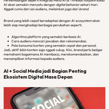
Perkembangan seperti integrasi Meta AI di Threads
nunjukin
kalau
AI akan semakin menyatu dengan
digital behavior
sehari-hari.
Nggak
cuma dari sisi audiens, melainkan juga dari
brand.
Brand yang lebih cepat beradaptasi dengan AI
ecosystem
akan
lebih siap menghadapi berbagai perubahan seperti:
Algoritma platform yang semakin berbasis AI.
Cara audiens mencari jawaban dan rekomendasi.
Pola konsumsi konten yang semakin cepat dan personal.
Jadi, aktif
bikin
konten saja
nggak
cukup. Kini,
brand
perlu belajar
memahami bagaimana AI membaca, merekomendasikan, dan
menampilkan informasi kepada audiens.
AI + Social Media jadi Bagian Penting
Ekosistem Digital Masa Depan