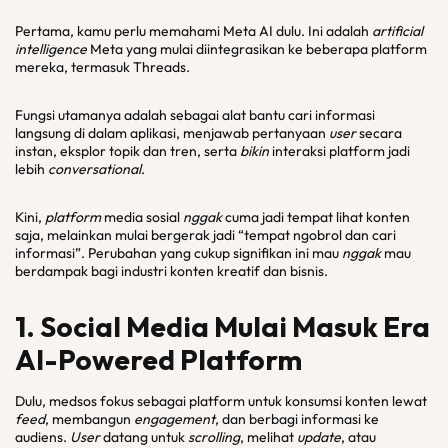
Pertama, kamu perlu memahami Meta AI dulu. Ini adalah
artificial
intelligence
Meta yang mulai diintegrasikan ke beberapa platform
mereka, termasuk Threads.
Fungsi utamanya adalah sebagai alat bantu cari informasi
langsung di dalam aplikasi, menjawab pertanyaan
user
secara
instan, eksplor topik dan tren, serta
bikin
interaksi platform jadi
lebih
conversational
.
Kini,
platform
media sosial
nggak
cuma jadi tempat lihat konten
saja, melainkan mulai bergerak jadi “tempat ngobrol dan cari
informasi”. Perubahan yang cukup signifikan ini mau
nggak
mau
berdampak bagi industri konten kreatif dan bisnis.
1. Social Media Mulai Masuk Era
AI-Powered Platform
Dulu, medsos fokus sebagai platform untuk konsumsi konten lewat
feed
, membangun
engagement
, dan berbagi informasi ke
audiens.
User
datang untuk
scrolling
, melihat
update
, atau