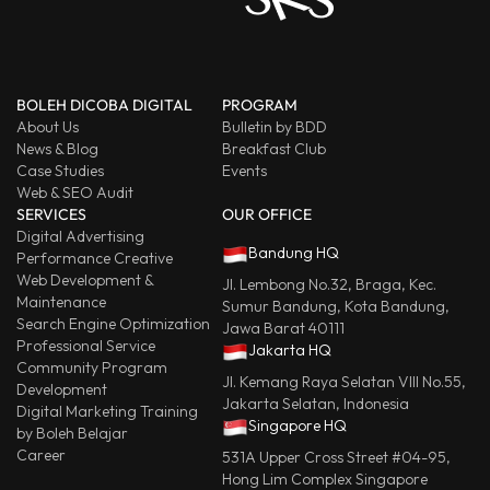
BOLEH DICOBA DIGITAL
PROGRAM
About Us
Bulletin by BDD
News & Blog
Breakfast Club
Case Studies
Events
Web & SEO Audit
SERVICES
OUR OFFICE
Digital Advertising
Bandung HQ
Performance Creative
Web Development &
Jl. Lembong No.32, Braga, Kec.
Maintenance
Sumur Bandung, Kota Bandung,
Search Engine Optimization
Jawa Barat 40111
Professional Service
Jakarta HQ
Community Program
Jl. Kemang Raya Selatan VIII No.55,
Development
Jakarta Selatan, Indonesia
Digital Marketing Training
Singapore HQ
by Boleh Belajar
Career
531A Upper Cross Street #04-95,
Hong Lim Complex Singapore