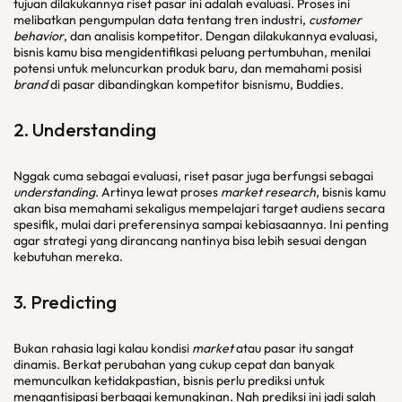
tujuan dilakukannya riset pasar ini adalah evaluasi. Proses ini
melibatkan pengumpulan data tentang tren industri,
customer
behavior
, dan analisis kompetitor. Dengan dilakukannya evaluasi,
bisnis kamu bisa mengidentifikasi peluang pertumbuhan, menilai
potensi untuk meluncurkan produk baru, dan memahami posisi
brand
di pasar dibandingkan kompetitor bisnismu, Buddies.
2.
Understanding
Nggak cuma sebagai evaluasi, riset pasar juga berfungsi sebagai
understanding
. Artinya lewat proses
market research
, bisnis kamu
akan bisa memahami sekaligus mempelajari target audiens secara
spesifik, mulai dari preferensinya sampai kebiasaannya. Ini penting
agar strategi yang dirancang nantinya bisa lebih sesuai dengan
kebutuhan mereka.
3.
Predicting
Bukan rahasia lagi kalau kondisi
market
atau pasar itu sangat
dinamis. Berkat perubahan yang cukup cepat dan banyak
memunculkan ketidakpastian, bisnis perlu prediksi untuk
mengantisipasi berbagai kemungkinan. Nah prediksi ini jadi salah