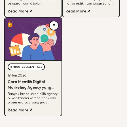
pelajaran dari 6 bulan
hanya sedikit campaign yang
mendampingi brand outdoor
diingat? Simak framework CARE
Read More
Read More
memahami peran tiap channel
untuk bikin campaign yang
marketing
bermakna.
5 MINUTES ESSENTIALS
19 Jun 2026
Cara Memilih Digital
Marketing Agency yang
Tepat untuk Bisnis Kamu
Banyak brand salah pilih agency
bukan karena karena tidak ada
proses evaluasi yang jelas.
Panduan ini membantu kamu
Read More
menilai agency dari spesialisasi,
track record, hingga
transparansi pelaporan.