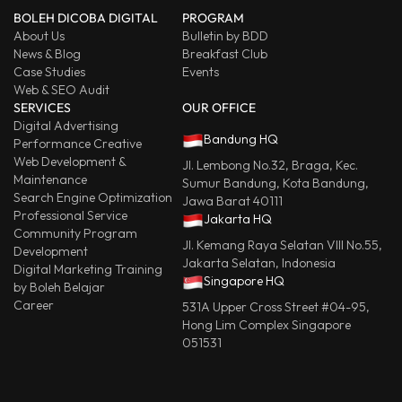
BOLEH DICOBA DIGITAL
PROGRAM
About Us
Bulletin by BDD
News & Blog
Breakfast Club
Case Studies
Events
Web & SEO Audit
SERVICES
OUR OFFICE
Digital Advertising
Bandung HQ
Performance Creative
Web Development &
Jl. Lembong No.32, Braga, Kec.
Maintenance
Sumur Bandung, Kota Bandung,
Search Engine Optimization
Jawa Barat 40111
Professional Service
Jakarta HQ
Community Program
Jl. Kemang Raya Selatan VIII No.55,
Development
Jakarta Selatan, Indonesia
Digital Marketing Training
Singapore HQ
by Boleh Belajar
Career
531A Upper Cross Street #04-95,
Hong Lim Complex Singapore
051531