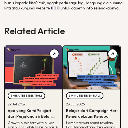
bisnis kepada kita? Yuk, nggak perlu ragu lagi, langsung aja hubungi
kita atau kunjungi website
BDD
untuk dapetin info selengkapnya.
Related Article
5 MINUTES ESSENTIALS
5 MINUTES ESSENTIALS
29 Jul 2026
28 Jul 2026
Apa yang Kami Pelajari
Belajar dari Campaign Hari
dari Perjalanan 6 Bulan
Kemerdekaan: Kenapa
Membantu Sebuah Brand
Hanya Sedikit yang Benar-
Growth bisnis ternyata bukan
Hampir semua brand rayakan
soal budget lebih besar. Simak 4
Hari Kemerdekaan, tapi kenapa
Outdoor Bertumbuh
Benar Diingat?