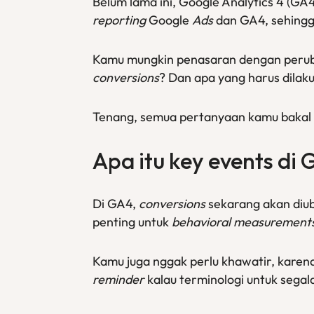
Belum lama ini, Google Analytics 4 (GA
reporting
Google
Ads
dan GA4, sehing
Kamu mungkin penasaran dengan perubah
conversions
? Dan apa yang harus dilaku
Tenang, semua pertanyaan kamu bakal ki
Apa itu
key events
di 
Di GA4,
conversions
sekarang akan diu
penting untuk
behavioral measurement
Kamu juga nggak perlu khawatir, karena
reminder
kalau terminologi untuk sega