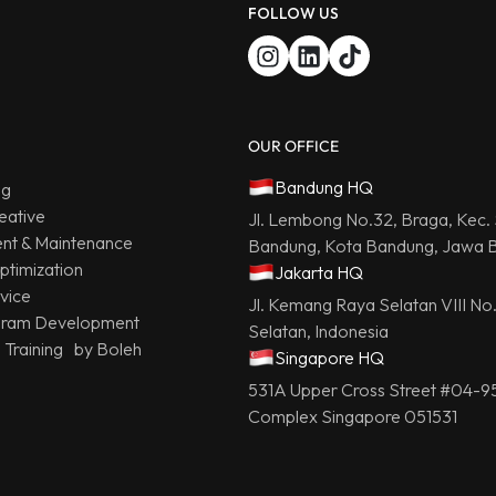
FOLLOW US
OUR OFFICE
Bandung HQ
ng
eative
Jl. Lembong No.32, Braga, Kec.
t & Maintenance
Bandung, Kota Bandung, Jawa B
ptimization
Jakarta HQ
vice
Jl. Kemang Raya Selatan VIII No
gram Development
Selatan, Indonesia
g Training by Boleh
Singapore HQ
531A Upper Cross Street #04-9
Complex Singapore 051531