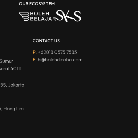
OUR ECOSYSTEM
CONTACT US
P.
+62818 0575 7585
E.
hi@bolehdicoba.com
 Sumur
arat 40111
.55, Jakarta
5, Hong Lim