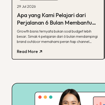
29 Jul 2026
Apa yang Kami Pelajari dari
Perjalanan 6 Bulan Membantu
Sebuah Brand Outdoor
Growth bisnis ternyata bukan soal budget lebih
Bertumbuh
besar. Simak 4 pelajaran dari 6 bulan mendampingi
brand outdoor memahami peran tiap channel
marketing
Read More