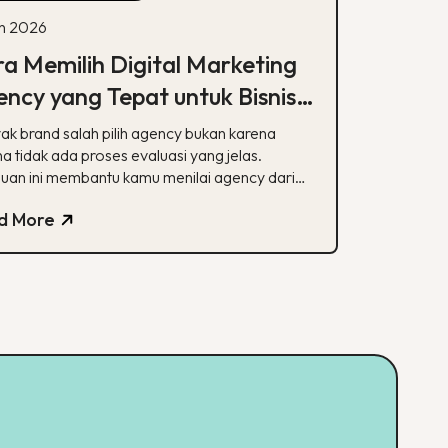
un 2026
a Memilih Digital Marketing
ncy yang Tepat untuk Bisnis
mu
ak brand salah pilih agency bukan karena
a tidak ada proses evaluasi yang jelas.
uan ini membantu kamu menilai agency dari
alisasi, track record, hingga transparansi
d More
poran.