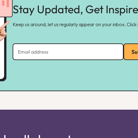
Stay Updated, Get Inspir
Keep us around, let us regularly appear on your inbox. Click
Su