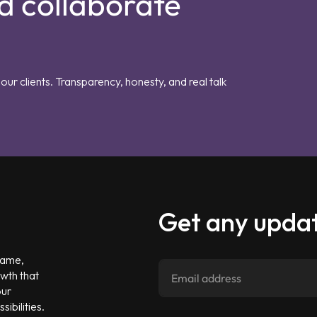
d collaborate
our clients. Transparency, honesty, and real talk
Get any updat
 game,
owth that
our
ibilities.