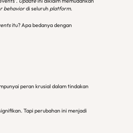
events’.
Update
ini diklaim memudahkan
r behavior
di seluruh
platform
.
vents
itu? Apa bedanya dengan
mpunyai peran krusial dalam tindakan
gnifikan. Tapi perubahan ini menjadi