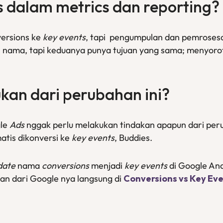
s
dalam
metrics
dan
reporting
?
versions ke
key events
, tapi pengumpulan dan pemroses
 nama, tapi keduanya punya tujuan yang sama; menyorot
kan dari perubahan ini?
gle
Ads
nggak perlu melakukan tindakan apapun dari per
atis dikonversi ke
key events
, Buddies.
date
nama
conversions
menjadi
key events
di Google Ana
an dari Google nya langsung di
Conversions vs Key Ev