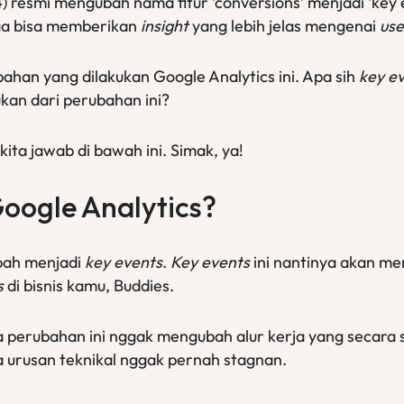
4) resmi mengubah nama fitur ‘conversions’ menjadi ‘key 
ga bisa memberikan
insight
yang lebih jelas mengenai
use
an yang dilakukan Google Analytics ini. Apa sih
key e
kan dari perubahan ini?
ta jawab di bawah ini. Simak, ya!
Google Analytics?
bah menjadi
key events
.
Key events
ini nantinya akan me
s
di bisnis kamu, Buddies.
 perubahan ini nggak mengubah alur kerja yang secara si
la urusan teknikal nggak pernah stagnan.