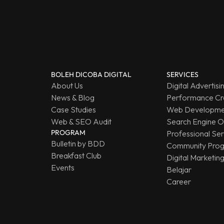
BOLEH DICOBA DIGITAL
SERVICES
About Us
Digital Advertisi
News & Blog
Performance Cr
Case Studies
Web Developmen
Web & SEO Audit
Search Engine O
PROGRAM
Professional Ser
Bulletin by BDD
Community Pro
Breakfast Club
Digital Marketin
Events
Belajar
Career