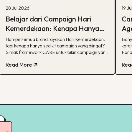
28 Jul 2026
19 J
Belajar dari Campaign Hari
Car
Kemerdekaan: Kenapa Hanya
Age
Sedikit yang Benar-Benar
Ka
Hampir semua brand rayakan Hari Kemerdekaan,
Bany
Diingat?
tapi kenapa hanya sedikit campaign yang diingat?
karen
Simak framework CARE untuk bikin campaign yang
Pand
bermakna.
spesi
Read More
Rea
pela