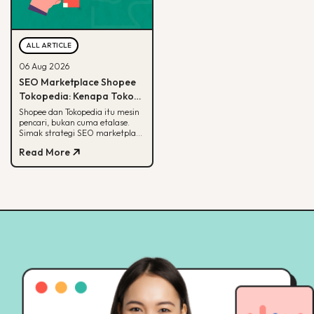
ALL ARTICLE
06 Aug 2026
SEO Marketplace Shopee
Tokopedia: Kenapa Toko
Online-mu Perlu Lebih dari
Shopee dan Tokopedia itu mesin
pencari, bukan cuma etalase.
Sekadar Etalase
Simak strategi SEO marketplace
Shopee Tokopedia agar
Read More
produkmu lebih mudah
ditemukan.