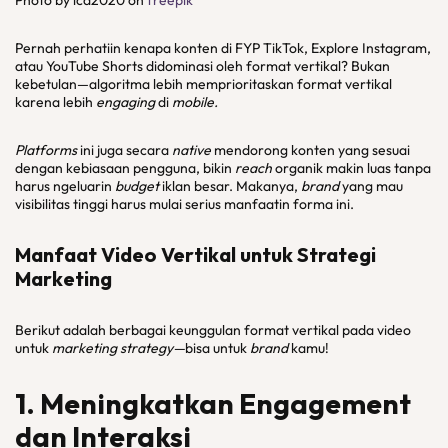
Photo by lcd2020 on
freepik
Pernah perhatiin kenapa konten di FYP TikTok, Explore Instagram,
atau YouTube Shorts didominasi oleh format vertikal? Bukan
kebetulan—algoritma lebih memprioritaskan format vertikal
karena lebih
engaging
di
mobile.
Platforms
ini juga secara
native
mendorong konten yang sesuai
dengan kebiasaan pengguna, bikin
reach
organik makin luas tanpa
harus ngeluarin
budget
iklan besar. Makanya,
brand
yang mau
visibilitas tinggi harus mulai serius manfaatin forma ini.
Manfaat Video Vertikal untuk Strategi
Marketing
Berikut adalah berbagai keunggulan format vertikal pada video
untuk
marketing strategy—
bisa untuk
brand
kamu!
1. Meningkatkan Engagement
dan Interaksi