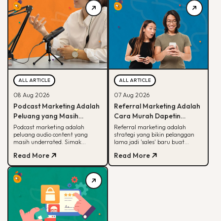
ALL ARTICLE
ALL ARTICLE
08 Aug 2026
07 Aug 2026
Podcast Marketing Adalah
Referral Marketing Adalah
Peluang yang Masih
Cara Murah Dapetin
Dianggurin Banyak Brand,
Pelanggan Baru, Ini
Podcast marketing adalah
Referral marketing adalah
peluang audio content yang
strategi yang bikin pelanggan
Sayang Banget
Alasannya
masih underrated. Simak
lama jadi 'sales' baru buat
kenapa podcast beda dari media
brand-mu. Simak alasan
Read More
Read More
sosial dan cara brand mulai
efektifnya, jenis program,
memanfaatkannya.
sampai contoh suksesnya.