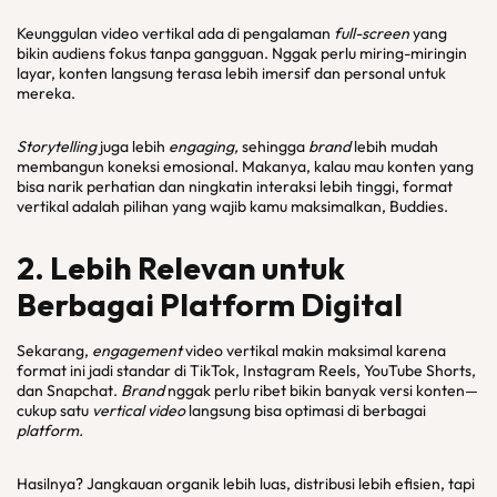
Keunggulan video vertikal ada di pengalaman
full-screen
yang
bikin audiens fokus tanpa gangguan. Nggak perlu miring-miringin
layar, konten langsung terasa lebih imersif dan personal untuk
mereka.
Storytelling
juga lebih
engaging,
sehingga
brand
lebih mudah
membangun koneksi emosional. Makanya, kalau mau konten yang
bisa narik perhatian dan ningkatin interaksi lebih tinggi, format
vertikal adalah pilihan yang wajib kamu maksimalkan, Buddies.
2. Lebih Relevan untuk
Berbagai Platform Digital
Sekarang,
engagement
video vertikal makin maksimal karena
format ini jadi standar di TikTok, Instagram Reels, YouTube Shorts,
dan Snapchat.
Brand
nggak perlu ribet bikin banyak versi konten—
cukup satu
vertical video
langsung bisa optimasi di berbagai
platform.
Hasilnya? Jangkauan organik lebih luas, distribusi lebih efisien, tapi