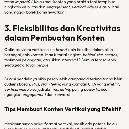
tetap
impactful.
Kalau mau konten yang praktis tapi tetap bisa
ningkatin visibilitas dan
engagement, vertical videos
jelas pilihan
yang nggak boleh kamu lewatkan.
3. Fleksibilitas dan Kreativitas
dalam Pembuatan Konten
Optimasi video vertikal bikin
brand
lebih fleksibel dalam bikin
berbagai jenis konten. Mau tutorial singkat,
behind-the-scenes,
testimoni pelanggan, atau iklan interaktif? Semua terasa lebih
engaging
di layar
mobile.
Durasi pendeknya bikin pesan lebih gampang diterima tanpa bikin
audiens bosan.
Plus, storytelling
yang kuat dan CTA yang efektif,
vertical video
bisa jadi alat
marketing
paling
powerful
buat
ngangkat
engagement
dan konversi
Tips Membuat Konten Vertikal yang Efektif
Meskipun sudah pakai format vertikal, masih ada potensi kalau