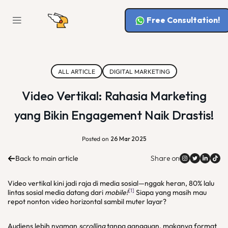
Free Consultation!
ALL ARTICLE
DIGITAL MARKETING
Video Vertikal: Rahasia Marketing
yang Bikin Engagement Naik Drastis!
Posted on
26 Mar 2025
Back to main article
Share on
Video vertikal kini jadi raja di media sosial—nggak heran, 80% lalu
[1]
lintas sosial media datang dari
mobile!
Siapa yang masih mau
repot nonton video horizontal sambil muter layar?
Audiens lebih nyaman
scrolling
tanpa gangguan, makanya format