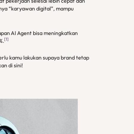
t pekerjaan selesai lebih cepat dan
knya “karyawan digital”, mampu
pan AI Agent bisa meningkatkan
[1]
%.
erlu kamu lakukan supaya brand tetap
n di sini!