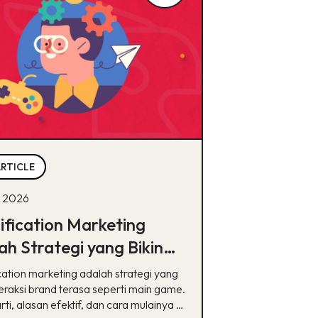
ARTICLE
 2026
fication Marketing
ah Strategi yang Bikin
umen Betah, Ini Cara
ation marketing adalah strategi yang
anya
nteraksi brand terasa seperti main game.
ti, alasan efektif, dan cara mulainya di