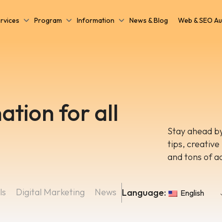
rvices
Program
Information
News & Blog
Web & SEO Au
ation for all
Stay ahead by
tips, creative
and tons of a
ls
Digital Marketing
News
Language:
English