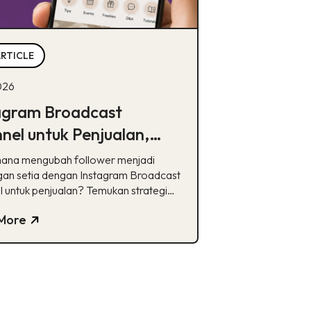
ARTICLE
2026
agram Broadcast
nel untuk Penjualan,
 Efektif dari Iklan
ana mengubah follower menjadi
ayar?
an setia dengan Instagram Broadcast
 untuk penjualan? Temukan strategi
nya di sini
More