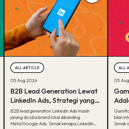
ALL ARTICLE
ALL 
05 Aug 2026
05 Aug
B2B Lead Generation Lewat
Gami
LinkedIn Ads, Strategi yang
Adal
Masih Jarang Dicoba Brand
Kons
B2B lead generation LinkedIn Ads masih
Gamific
Lokal
jarang dicoba brand lokal dibanding
Kerj
bikin i
Meta/Google Ads. Simak kenapa LinkedIn
Simak ar