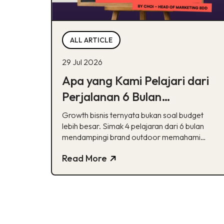
ALL ARTICLE
29 Jul 2026
Apa yang Kami Pelajari dari
Perjalanan 6 Bulan
Membantu Sebuah Brand
Growth bisnis ternyata bukan soal budget
Outdoor Bertumbuh
lebih besar. Simak 4 pelajaran dari 6 bulan
mendampingi brand outdoor memahami
peran tiap channel marketing
Read More