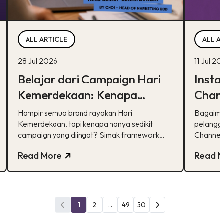
ALL ARTICLE
ALL 
28 Jul 2026
11 Jul 
Belajar dari Campaign Hari
Inst
Kemerdekaan: Kenapa
Chan
Hanya Sedikit yang Benar-
Lebih
Hampir semua brand rayakan Hari
Bagaim
Benar Diingat?
Kemerdekaan, tapi kenapa hanya sedikit
Berb
pelangg
campaign yang diingat? Simak framework
Channel
CARE untuk bikin campaign yang bermakna.
lengkap
Read More
Read 
1
2
...
49
50