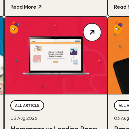
unggul buat B2B dan cara eksekusinya.
sini.
Read More
Read 
ALL ARTICLE
ALL 
03 Aug 2026
03 Aug
Homepage vs Landing Page:
Pand