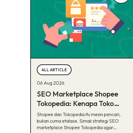
ALL ARTICLE
06 Aug 2026
SEO Marketplace Shopee
Tokopedia: Kenapa Toko
Online-mu Perlu Lebih dari
Shopee dan Tokopedia itu mesin pencari,
Sekadar Etalase
bukan cuma etalase. Simak strategi SEO
marketplace Shopee Tokopedia agar