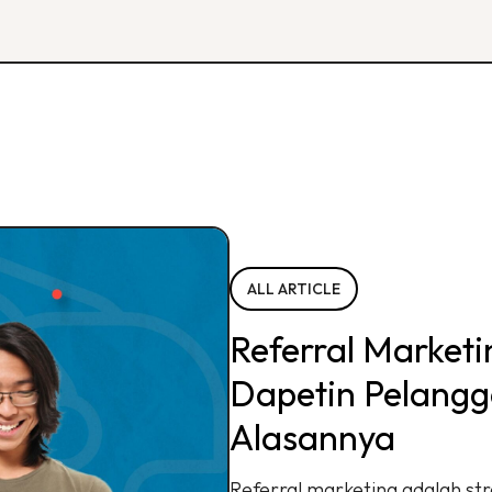
ALL ARTICLE
Referral Market
Dapetin Pelangga
Alasannya
Referral marketing adalah str