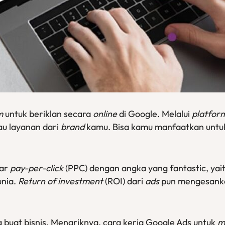
m
untuk beriklan secara
online
di Google. Melalui
platfor
au layanan dari
brand
kamu. Bisa kamu manfaatkan untu
sar
pay-per-click
(PPC) dengan angka yang fantastic, yai
unia.
Return of investment
(ROI) dari
ads
pun mengesankan
g buat bisnis. Menariknya, cara kerja Google Ads untuk
m