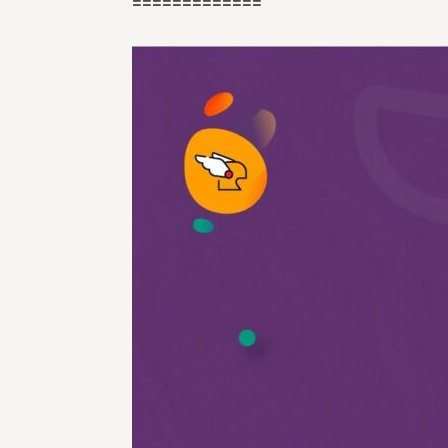
=============