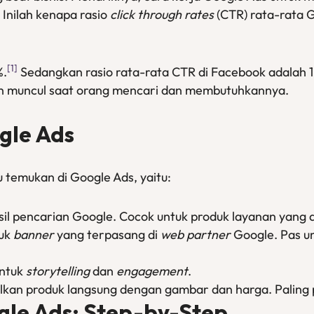
 Inilah kenapa rasio
click through rates
(CTR) rata-rata G
[1]
%.
Sedangkan rasio rata-rata CTR di Facebook adalah 1
kan muncul saat orang mencari dan membutuhkannya.
ogle Ads
u temukan di Google Ads, yaitu:
hasil pencarian Google. Cocok untuk produk layanan yang a
uk
banner
yang terpasang di
web partner
Google. Pas u
untuk
storytelling
dan
engagement
.
ilkan produk langsung dengan gambar dan harga. Paling
gle Ads: Step-by-Step