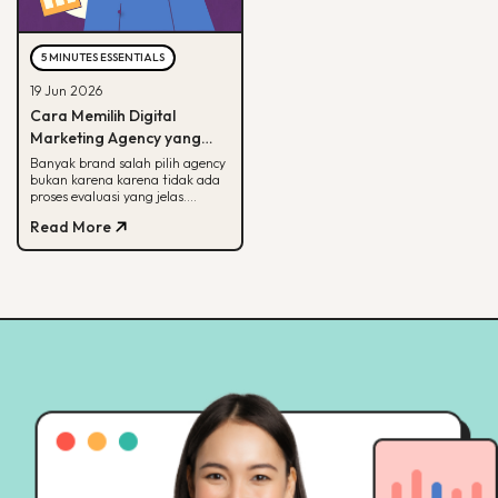
5 MINUTES ESSENTIALS
19 Jun 2026
Cara Memilih Digital
Marketing Agency yang
Tepat untuk Bisnis Kamu
Banyak brand salah pilih agency
bukan karena karena tidak ada
proses evaluasi yang jelas.
Panduan ini membantu kamu
Read More
menilai agency dari spesialisasi,
track record, hingga
transparansi pelaporan.