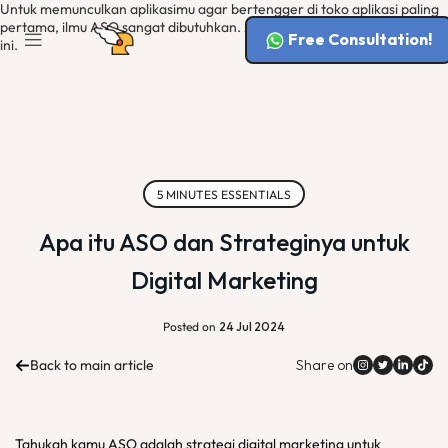
Untuk memunculkan aplikasimu agar bertengger di toko aplikasi paling
pertama, ilmu ASO sangat dibutuhkan. Apa itu ASO? Yuk simak artikel
Free Consultation!
ini.
5 MINUTES ESSENTIALS
Apa itu ASO dan Strateginya untuk
Digital Marketing
Posted on
24 Jul 2024
Back to main article
Share on
Tahukah kamu ASO adalah strategi digital marketing untuk