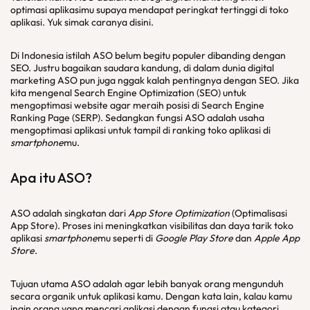
optimasi aplikasimu supaya mendapat peringkat tertinggi di toko
aplikasi. Yuk simak caranya disini.
Di Indonesia istilah ASO belum begitu populer dibanding dengan
SEO. Justru bagaikan saudara kandung, di dalam dunia digital
marketing ASO pun juga nggak kalah pentingnya dengan SEO. Jika
kita mengenal Search Engine Optimization (SEO) untuk
mengoptimasi website agar meraih posisi di Search Engine
Ranking Page (SERP). Sedangkan fungsi ASO adalah usaha
mengoptimasi aplikasi untuk tampil di ranking toko aplikasi di
smartphone
mu.
Apa itu ASO?
ASO adalah singkatan dari
App Store Optimization
(Optimalisasi
App Store). Proses ini meningkatkan visibilitas dan daya tarik toko
aplikasi
smartphone
mu seperti di
Google Play Store
dan
Apple App
Store
.
Tujuan utama ASO adalah agar lebih banyak orang mengunduh
secara organik untuk aplikasi kamu. Dengan kata lain, kalau kamu
ingin orang yang mencari aplikasi dengan fungsi atau kategori