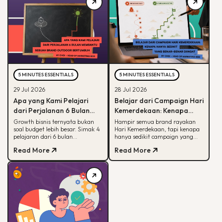
5 MINUTES ESSENTIALS
5 MINUTES ESSENTIALS
29 Jul 2026
28 Jul 2026
Apa yang Kami Pelajari
Belajar dari Campaign Hari
dari Perjalanan 6 Bulan
Kemerdekaan: Kenapa
Membantu Sebuah Brand
Hanya Sedikit yang Benar-
Growth bisnis ternyata bukan
Hampir semua brand rayakan
soal budget lebih besar. Simak 4
Hari Kemerdekaan, tapi kenapa
Outdoor Bertumbuh
Benar Diingat?
pelajaran dari 6 bulan
hanya sedikit campaign yang
mendampingi brand outdoor
diingat? Simak framework CARE
Read More
Read More
memahami peran tiap channel
untuk bikin campaign yang
marketing
bermakna.