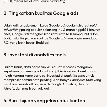
(SEO), media sosial, atau
email marketing
.
2. Tingkatkan kualitas Google
ads
Udah jadi rahasia umum kalau Google
ads
adalah strategi
paid
advertising
paling populer sekarang ini. Gimana nggak? Menurut
riset, Google
ads
menghasilkan rata-rata ROI sampai 200% loh!
Jadi, mulai tingkatkan kualitas Google
ads
kamu agar mendapat
ROI yang lebih besar, Buddies!
3. Investasi di
analytics tools
Dalam bisnis, data berperan krusial untuk proses mengambil
keputusan dan mengevaluasi kinerja bisnis secara keseluruhan.
Itulah kenapa kamu perlu berinvestasi di
analytics tools
untuk
memproses semua data penting. Ada banyak
analytics tools
yang
bisa kamu manfaatkan, seperti Google Analytics, HubSpot,
Ahrefs, dan masih banyak lagi.
4. Buat tujuan yang jelas untuk konten