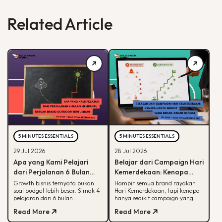
Related Article
5 MINUTES ESSENTIALS
5 MINUTES ESSENTIALS
29 Jul 2026
28 Jul 2026
Apa yang Kami Pelajari
Belajar dari Campaign Hari
dari Perjalanan 6 Bulan
Kemerdekaan: Kenapa
Membantu Sebuah Brand
Hanya Sedikit yang Benar-
Growth bisnis ternyata bukan
Hampir semua brand rayakan
soal budget lebih besar. Simak 4
Hari Kemerdekaan, tapi kenapa
Outdoor Bertumbuh
Benar Diingat?
pelajaran dari 6 bulan
hanya sedikit campaign yang
mendampingi brand outdoor
diingat? Simak framework CARE
Read More
Read More
memahami peran tiap channel
untuk bikin campaign yang
marketing
bermakna.