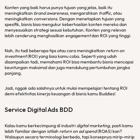
Konten yang baik harus punya tujuan yang jelas, baik itu
meningkatkan
brand awareness
, mengarahkan
traffic
, atau
meningkatkan
conversions
. Dengan menetapkan tujuan yang
spesifik, bisnis bisa mengukur keberhasilan konten mereka dan
menyesuaikan strategi sesuai kebutuhan. Konten yang relevan
lebih cenderung menghasilkan
engagement
dan ROI yang tinggi.
Nah, itu tadi beberapa tips atau cara meningkatkan
return on
investment
(ROI) yang bisa kamu coba. Seperti yang udah
disampaikan tadi, memahami ROI bisa membantu bisnis mencapai
keuntungan maksimal dan juga mendukung pertumbuhan jangka
panjang.
Jadi, nggak ada salahnya untuk mulai mempelajari tentang ROI
demi efektivitas kinerja keuangan di bisnis kamu Buddies!
Service Digital Ads
BDD
Kalau kamu berkecimpung di industri
digital marketing
, pasti kamu
lebih familiar dengan istilah
return on ad spend
(ROAS) kan?
Walaupun secara terminologi berbeda, tapi konsepnya mirip-mirip