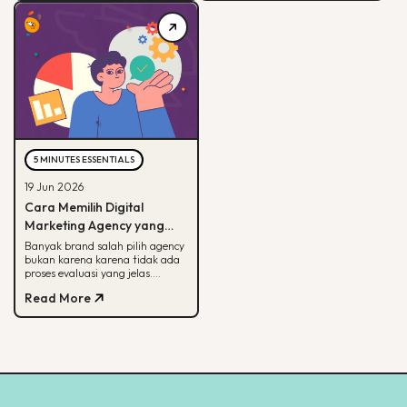
5 MINUTES ESSENTIALS
19 Jun 2026
Cara Memilih Digital
Marketing Agency yang
Tepat untuk Bisnis Kamu
Banyak brand salah pilih agency
bukan karena karena tidak ada
proses evaluasi yang jelas.
Panduan ini membantu kamu
Read More
menilai agency dari spesialisasi,
track record, hingga
transparansi pelaporan.