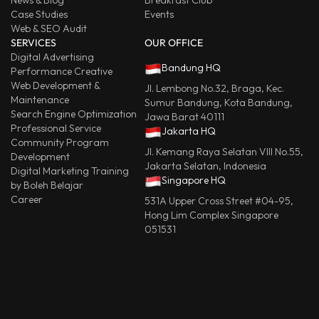
News & Blog
Breakfast Club
Case Studies
Events
Web & SEO Audit
SERVICES
OUR OFFICE
Digital Advertising
Bandung HQ
Performance Creative
Web Development &
Jl. Lembong No.32, Braga, Kec.
Maintenance
Sumur Bandung, Kota Bandung,
Search Engine Optimization
Jawa Barat 40111
Professional Service
Jakarta HQ
Community Program
Jl. Kemang Raya Selatan VIII No.55,
Development
Jakarta Selatan, Indonesia
Digital Marketing Training
Singapore HQ
by Boleh Belajar
Career
531A Upper Cross Street #04-95,
Hong Lim Complex Singapore
051531