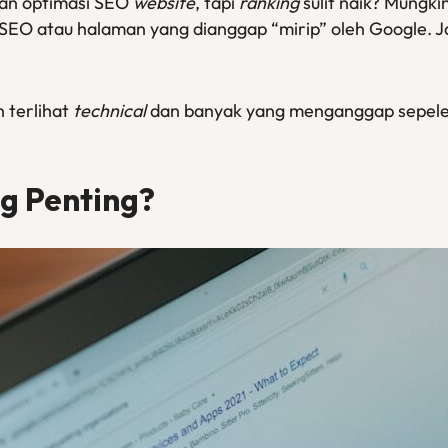
an optimasi SEO
website
, tapi
ranking
sulit naik? Mungk
SEO atau halaman yang dianggap “mirip” oleh Google. 
n terlihat
technical
dan banyak yang menganggap sepel
ag
Penting?