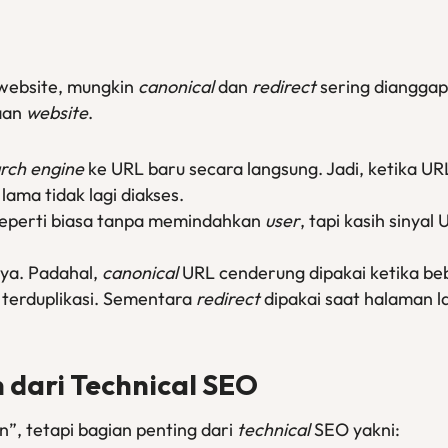
 website, mungkin
canonical
dan
redirect
sering dianggap
aan
website
.
rch engine
ke URL baru secara langsung. Jadi, ketika UR
ama tidak lagi diakses.
seperti biasa tanpa memindahkan
user
, tapi kasih sinya
ya. Padahal,
canonical
URL
cenderung dipakai ketika be
u terduplikasi. Sementara
redirect
dipakai saat halaman 
 dari Technical SEO
, tetapi bagian penting dari
technical
SEO yakni: