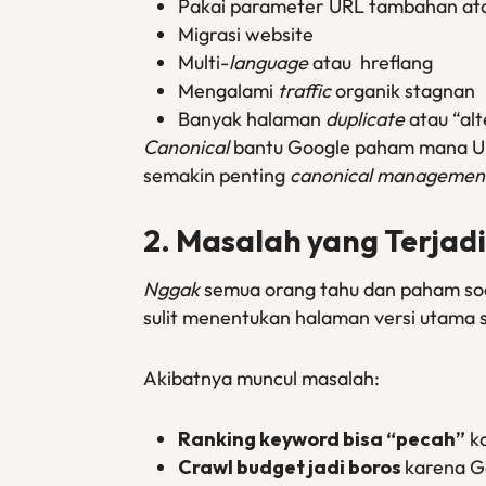
Pakai parameter URL tambahan atau
Migrasi website
Multi-
language
atau hreflang
Mengalami
traffic
organik stagnan
Banyak halaman
duplicate
atau “al
Canonical
bantu Google paham mana U
semakin penting
canonical managemen
2. Masalah yang Terjad
Nggak
semua orang tahu dan paham so
sulit menentukan halaman versi utama 
Akibatnya muncul masalah:
Ranking keyword bisa “pecah”
k
Crawl
budget jadi boros
karena G