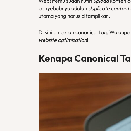
Websitemu sudah rutin
upload
konten d
penyebabnya adalah
duplicate content
utama yang harus ditampilkan.
Di sinilah peran canonical tag. Walaupu
website
optimization
!
Kenapa
Canonical T