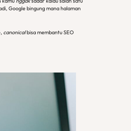
in kamu
nggak
sadar kalau salah satu
Jadi, Google bingung mana halaman
e,
canonical
bisa membantu SEO