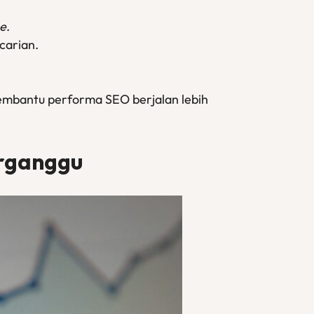
ne
.
carian.
embantu performa SEO berjalan lebih
erganggu