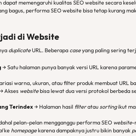
 dapat memengaruhi kualitas SEO website secara kesel
ang bagus, performa SEO website bisa tetap kurang ma
jadi di Website
nya
duplicate
URL. Beberapa
case
yang paling sering terj
g
→ Satu halaman punya banyak versi URL karena param
ariasi warna, ukuran, atau filter produk membuat URL 
→ Akses
website
bisa lewat dua versi protokol berbeda 
ang Terindex
→ Halaman hasil
filter
atau
sorting
ikut ma
 padahal pelan-pelan mengganggu performa SEO
website
-
al
ke
homepage
karena dampaknya justru bikin banyak
p