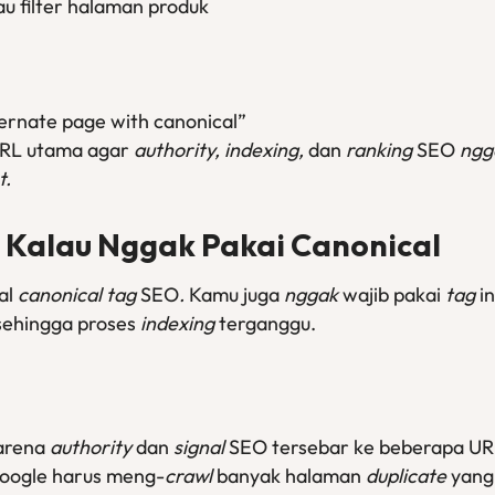
 filter halaman produk
ternate page with canonical”
RL utama agar
authority, indexing,
dan
ranking
SEO
ngg
t.
i Kalau
Nggak
Pakai Canonical
al
canonical tag
SEO
.
Kamu juga
nggak
wajib pakai
tag
in
sehingga proses
indexing
terganggu.
arena
authority
dan
signal
SEO tersebar ke beberapa UR
oogle harus meng-
crawl
banyak halaman
duplicate
yang