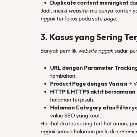
Duplicate content
meningkat
dan
Jadi, meski
website
-mu punya konten y
nggak
terfokus pada satu
page.
3. Kasus yang Sering Ter
Banyak pemilik
website
nggak
sadar pu
URL
dengan
Parameter
Trackin
tambahan.
Product
Page
dengan Variasi
→ V
HTTP & HTTPS aktif bersamaan
halaman terpisah.
Halaman Category atau Filter y
value SEO yang kuat.
Hal-hal di atas sering terlihat aman,
nggak
semua halaman perlu di
-canonic