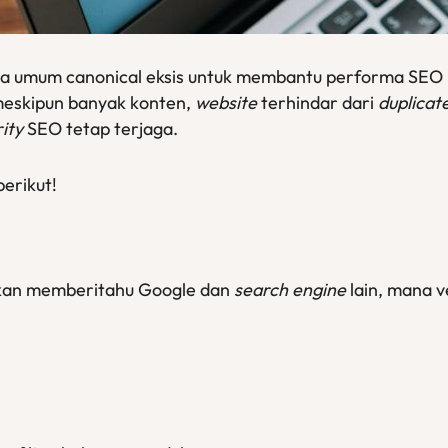
cara umum canonical eksis untuk membantu performa SEO
meskipun banyak konten,
website
terhindar dari
duplicat
rity
SEO tetap terjaga.
erikut!
akan memberitahu Google dan
search engine
lain, mana v