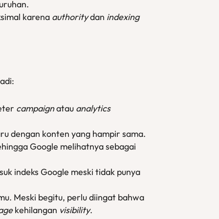
uruhan.
ksimal karena
authority
dan
indexing
adi:
eter
campaign
atau
analytics
baru dengan konten yang hampir sama.
sehingga Google melihatnya sebagai
suk indeks Google meski tidak punya
mu. Meski begitu, perlu diingat bahwa
age
kehilangan
visibility
.