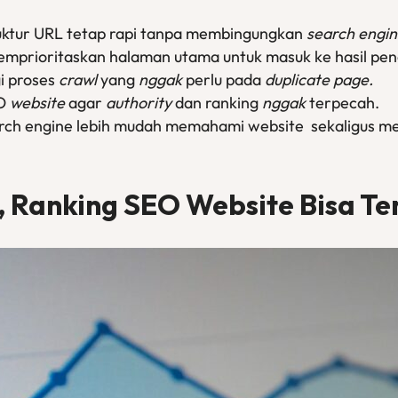
uktur URL tetap rapi tanpa membingungkan
search engi
prioritaskan halaman utama untuk masuk ke hasil pen
i proses
crawl
yang
nggak
perlu pada
duplicate page.
EO
website
agar
authority
dan ranking
nggak
terpecah.
rch engine lebih mudah memahami website sekaligus m
,
Ranking
SEO Website
Bisa T