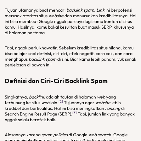
Tujuan utamanya buat mencari
backlink spam
.
Link
ini berpotensi
merusak otoritas situs
website
dan menurunkan kredibilitasnya. Hal
ini bisa membuat Google nggak percaya lagi sama konten di situs
kamu. Hasilnya, kamu bakal kesulitan buat masuk SERP, khususnya
di halaman pertama.
Tapi, nggak perlu khawatir. Sebelum kredibilitas situs hilang, kamu
bisa belajar soal definisi, ciri-ciri, efek negatif, cara cek, dan cara
menghapus
backlink spam
di sini. Biar kamu lebih paham, yuk simak
penjelasan di bawah ini!
Definisi dan Ciri-Ciri Backlink Spam
Singkatnya,
backlink
adalah tautan di halaman
web
yang
[2]
terhubung ke situs
web
lain.
Tujuannya agar
website
lebih
kredibel dan berkualitas. Hal ini bisa meningkatkan
ranking
di
[3]
Search Engine Result Page (SERP).
Tapi, jumlah link yang banyak
nggak selalu berefek baik.
Alasannya karena
spam policies
di Google
web search
. Google
mau meningkatkan kualitas
search result
, jadi segala hal yang