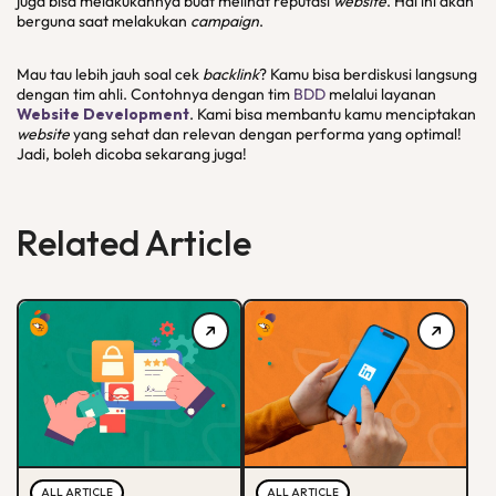
juga bisa melakukannya buat melihat reputasi
website
. Hal ini akan
berguna saat melakukan
campaign
.
Mau tau lebih jauh soal cek
backlink
? Kamu bisa berdiskusi langsung
dengan tim ahli. Contohnya dengan tim
BDD
melalui layanan
Website Development
. Kami bisa membantu kamu menciptakan
website
yang sehat dan relevan dengan performa yang optimal!
Jadi, boleh dicoba sekarang juga!
Related Article
ALL ARTICLE
ALL ARTICLE