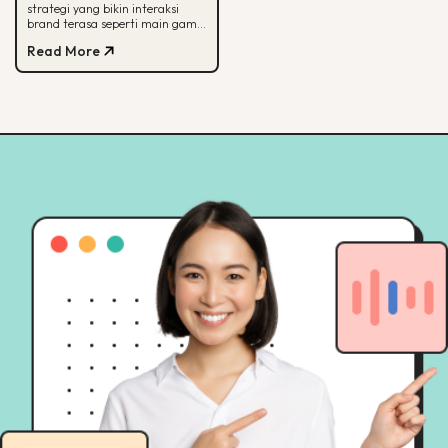
strategi yang bikin interaksi
Kerjanya
brand terasa seperti main game.
Simak arti, alasan efektif, dan
Read More
cara mulainya di sini.