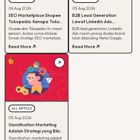
06 Aug 2026
05 Aug 2026
SEO Marketplace Shopee
B2B Lead Generation
Tokopedia: Kenapa Toko
Lewat LinkedIn Ads,
Online-mu Perlu Lebih dari
Strategi yang Masih
Shopee dan Tokopedia itu mesin
B2B lead generation LinkedIn
pencari, bukan cuma etalase.
Ads masih jarang dicoba brand
Sekadar Etalase
Jarang Dicoba Brand
Simak strategi SEO marketplace
lokal dibanding Meta/Google
Lokal
Shopee Tokopedia agar
Ads. Simak kenapa LinkedIn
Read More
Read More
produkmu lebih mudah
unggul buat B2B dan cara
ditemukan.
eksekusinya.
ALL ARTICLE
05 Aug 2026
Gamification Marketing
Adalah Strategi yang Bikin
Konsumen Betah, Ini Cara
Gamification marketing adalah