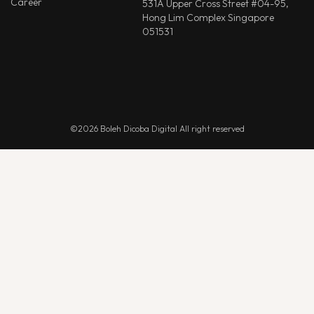
Career
531A Upper Cross Street #04-95,
Hong Lim Complex Singapore
051531
©2026 Boleh Dicoba Digital All right reserved