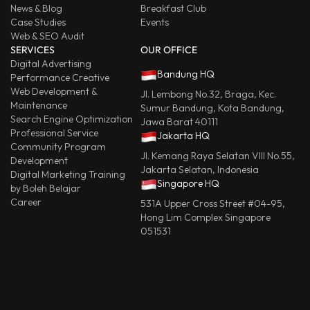
News & Blog
Breakfast Club
Case Studies
Events
Web & SEO Audit
SERVICES
OUR OFFICE
Digital Advertising
Bandung HQ
Performance Creative
Web Development &
Jl. Lembong No.32, Braga, Kec.
Maintenance
Sumur Bandung, Kota Bandung,
Search Engine Optimization
Jawa Barat 40111
Professional Service
Jakarta HQ
Community Program
Jl. Kemang Raya Selatan VIII No.55,
Development
Jakarta Selatan, Indonesia
Digital Marketing Training
Singapore HQ
by Boleh Belajar
Career
531A Upper Cross Street #04-95,
Hong Lim Complex Singapore
051531