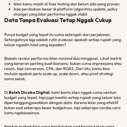
Iklan kamu masih di fase testing dan belum ada yang proven
Ada perubahan besar di platform (algoritma update, policy
change) yang bikin performa nggak stabil
Data Tanpa Evaluasi Tetap Nggak Cukup
Punya budget yang tepat itu cuma setengah dari perjalanan.
Setengahnya lagi adalah rutin evaluasi: apakah setiap rupiah yang
keluar ngasilin hasil yang sepadan?
Biasain review performa iklan minimal dua mingguan. Lihat metrik
yang beneran penting buat bisnismu bukan cuma impressions atau
reach, tapi conversion, CPA, dan ROAS. Dari situ, kamu bisa
mutusin apakah perlu scale up, scale down, atau pivot strategi
sama sekali.
Di
Boleh Dicoba Digital
, kami bantu klien nggak cuma nentuin
budget yang tepat, tapi juga mastiin setiap rupiah yang keluar bisa
dipertanggungjawabkan dengan data. Karena iklan yang efektif
bukan soal seberapa besar budgetnya, tapi seberapa cerdas cara
kamu ngalokasiinya.
Nentuin budget iklan yang tepat bukan soal berani keluar uang