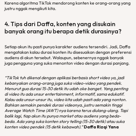
Karena algoritma TikTok mendorong konten ke orang-orang yang
justru nggak mengikuti kita.
4. Tips dari Daffa, konten yang disukain
banyak orang itu berapa detik durasinya?
Setiap akun itu pasti punya karakter audiens tersendiri. Jadi, Daffa
mengatakan kalau durasi konten itu disesuaikan dengan preferensi
audiens di akun tersebut. Walaupun, sebenernya nggak banyak
juga pengguna yang suka menonton video dengan durasi panjang.
“TikTok tuh dikenal dengan aplikasi berbasis short video ya, jadi
kebanyakan orang-orang juga suka video-video yang pendek.
Menurut gua durasi 15-30 detik itu udah oke banget. Yang penting
di video itu ada unsur entertainment, informatif, sama edukatif.
Kalau ada unsur-unsur itu, video kita udah pasti ada yang nonton.
Bahkan semakin pendek durasi videonya, justru semakin tinggi
Average Watch Time (AWT) nya karena terus diulang-ulang. Tapi
balik lagi, tiap akun itu punya market atau audiens yang beda-
beda. Ada yang suka konten story telling (15-30 detik) atau suka
konten video pendek (15 detik kebawah).”
Daffa Rizqi Yana