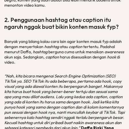
begitu, konten yang udah dibuat bisa lebih menarik audiens untuk
menonton video kamu.
2. Penggunaan
hashtag
atau
caption
itu
ngaruh nggak buat bikin konten masuk fyp?
Banyak yang bilang kalau cara lain agar konten masuk fyp adalah
dengan menyertakan
hashtag
atau
caption
tertentu. Padahal
menurut Daffa,
hashtag
berguna cuma untuk menaikan
awareness
akun saja. Sedangkan,
caption
harus disesuaikan dengan
hook
di
video.
“Nah, kita bicara mengenai Search Engine Optimization (SEO)
TikTok ya. SEO TikTok itu ada beberapa, pertama ada hook, copy
visual yang ada diawal konten itu berpengaruh banget. Makannya
kita harus buat hook yang bener-bener tertuju dan sesuai sama
apa yang mau diliat audiens. Lalu yang kedua ada caption, caption
yang ada di konten itu harus sama dengan hook. Jadi ketika kita
punya hook yang sama dengan caption dan di kolom komentarnya
pun sesuai dengan hook nya, nanti muncullah keybar di TikTok. Tapi
sebenernya kalo hashtag sendiri nggak terlalu berpengaruh besar.
Kecuali hashtag untuk diri pribadi buat naikin awareness akun dan
sebagai kategori pembeda dari akun lain.”
Daffa Rizki Yana