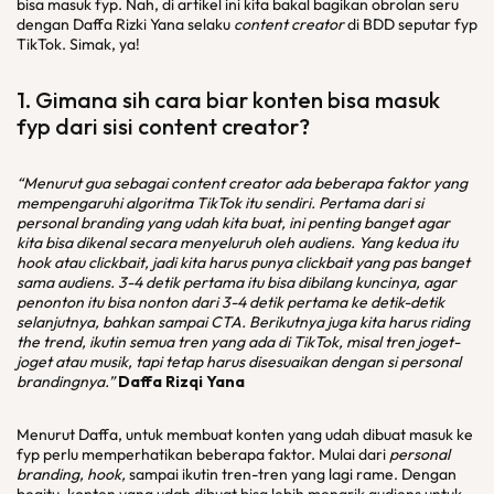
bisa masuk fyp. Nah, di artikel ini kita bakal bagikan obrolan seru
dengan Daffa Rizki Yana selaku
content creator
di BDD seputar fyp
TikTok. Simak, ya!
1. Gimana sih cara biar konten bisa masuk
fyp dari sisi content creator?
“Menurut gua sebagai content creator ada beberapa faktor yang
mempengaruhi algoritma TikTok itu sendiri. Pertama dari si
personal branding yang udah kita buat, ini penting banget agar
kita bisa dikenal secara menyeluruh oleh audiens. Yang kedua itu
hook atau clickbait, jadi kita harus punya clickbait yang pas banget
sama audiens. 3-4 detik pertama itu bisa dibilang kuncinya, agar
penonton itu bisa nonton dari 3-4 detik pertama ke detik-detik
selanjutnya, bahkan sampai CTA. Berikutnya juga kita harus riding
the trend, ikutin semua tren yang ada di TikTok, misal tren joget-
joget atau musik, tapi tetap harus disesuaikan dengan si personal
brandingnya.”
Daffa Rizqi Yana
Menurut Daffa, untuk membuat konten yang udah dibuat masuk ke
fyp perlu memperhatikan beberapa faktor. Mulai dari
personal
branding, hook,
sampai ikutin tren-tren yang lagi rame. Dengan