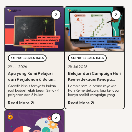
5 MINUTES ESSENTIALS
5 MINUTES ESSENTIALS
29 Jul 2026
28 Jul 2026
Apa yang Kami Pelajari
Belajar dari Campaign Hari
dari Perjalanan 6 Bulan
Kemerdekaan: Kenapa
Membantu Sebuah Brand
Hanya Sedikit yang Benar-
Growth bisnis ternyata bukan
Hampir semua brand rayakan
soal budget lebih besar. Simak 4
Hari Kemerdekaan, tapi kenapa
Outdoor Bertumbuh
Benar Diingat?
pelajaran dari 6 bulan
hanya sedikit campaign yang
mendampingi brand outdoor
diingat? Simak framework CARE
Read More
Read More
memahami peran tiap channel
untuk bikin campaign yang
marketing
bermakna.