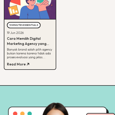
5 MINUTES ESSENTIALS
19 Jun 2026
Cara Memilih Digital
Marketing Agency yang
Tepat untuk Bisnis Kamu
Banyak brand salah pilih agency
bukan karena karena tidak ada
proses evaluasi yang jelas.
Panduan ini membantu kamu
Read More
menilai agency dari spesialisasi,
track record, hingga
transparansi pelaporan.