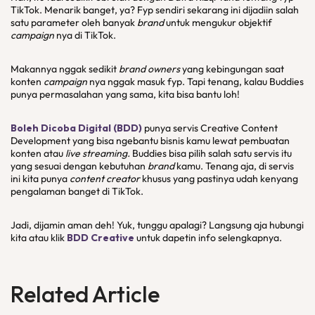
TikTok. Menarik banget, ya? Fyp sendiri sekarang ini dijadiin salah
satu parameter oleh banyak
brand
untuk mengukur objektif
campaign
nya di TikTok.
Makannya nggak sedikit
brand owners
yang kebingungan saat
konten
campaign
nya nggak masuk fyp. Tapi tenang, kalau Buddies
punya permasalahan yang sama, kita bisa bantu loh!
Boleh Dicoba Digital (BDD)
punya servis Creative Content
Development yang bisa ngebantu bisnis kamu lewat pembuatan
konten atau
live streaming.
Buddies bisa pilih salah satu servis itu
yang sesuai dengan kebutuhan
brand
kamu. Tenang aja, di servis
ini kita punya
content creator
khusus yang pastinya udah kenyang
pengalaman banget di TikTok.
Jadi, dijamin aman deh! Yuk, tunggu apalagi? Langsung aja hubungi
kita atau klik
BDD Creative
untuk dapetin info selengkapnya.
Related Article