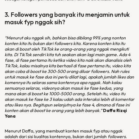
3.
Followers
yang banyak itu menjamin untuk
masuk fyp nggak sih?
“Menurut aku nggak sih, bahkan bisa dibilang 99% yang nonton
konten kita itu bukan dari followers kita. Karena konten kita itu
akan di boost oleh TikTok ke orang-orang yang nggak mengikuti
kita. Di TikTok sendiri kita tuh seakan akan lagi main game. Ada 4
fase, di fase pertama itu ketika video kita naik akan dianalisis oleh
TikTok, kalau misalnya kita berhasil di fase pertama itu, video kita
akan coba di boost ke 300-500 orang diluar followers. Nah rules
untuk masuk ke fase dua ini perlu diliat lagi, apakah jumlah likes dan
komennya itu selaras sama kontennya apa nggak. Nah kalau
semuanya selaras, videonya akan masuk ke fase kedua, yang
mana akan di boost ke 1000-5000 orang. Setelah itu, video itu
akan masuk ke fase ke 3 kalau udah ada interaksi lebih di komentar
atau likes nya. Begitupun selanjutnya ke fase 4, dimana di fase ini
konten akan di boost ke orang yang lebih banyak.”
Daffa Rizqi
Yana
Menurut Daffa, yang membuat konten masuk fyp atau nggak
adalah dari sisi kualitas kontennya, bukan dari jumlah
followers
.