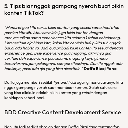
5. Tips biar nggak gampang nyerah buat bikin
konten TikTok?
“Menurut gua kita harus bikin konten yang sesuai sama hobi atau
passion kita sih. Atau cara lain juga bikin konten dengan
menyesuaikan sama experiences kita selama 1 tahun kebelakang.
Kita ceritain aja hidup kita, kalau kita ceritain hidup kita tuh nggak
bakal ada habisnya. Jadi gua pribadi bikin konten itu sesuai dengan
experience gua. Dulu experience gua magang, akhirnya gua
ceritain deh experience gua selama magang kaya gimana,
behaviornya, jam pulangnya, sampai situasinya. Dan itu nggak ada
habisnya, pasti ada aja yang bisa diceritain.”
Daffa Rizqi Yana
Daffa juga memberi sedikit
tips and trick
agar gimana caranya kita
nggak gampang nyerah saat membuat konten. Salah satu cara
yang bisa dilakuin adalah bikin konten yang
relate
dengan
kehidupan sehari-hari.
BDD Creative Content Development Service
Nah, itu tadi sedikit obrolan dengan Daffa Rizqi Yana tentang fyp