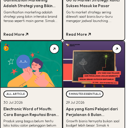
Adalah Strategi yang Bikin
Sukses Masuk ke Pasar
Konsumen Betah, Ini Cara
Gamification marketing adalah
Go to market strategy sering
strategi yang bikin interaksi brand
dilewati saat bisnis buru-buru
Kerjanya
terasa seperti main game. Simak
mengejar jadwal launching.
arti, alasan efektif, dan cara
Padahal, tanpa strategi yang jelas,
mulainya di sini.
budget marketing bisa cepat habis
tanpa tahu channel mana yang
Read More
Read More
paling efektif dan siapa target
pelanggan yang paling potensial.
Makanya, Kamu perlu peta jalan
yang tepat agar peluncuran produk
lebih terarah. Dengan strategi
yang matang, produk lebih mudah
[…]
ALL ARTICLE
5 MINUTES ESSENTIALS
30 Jul 2026
29 Jul 2026
Electronic Word of Mouth:
Apa yang Kami Pelajari dari
Cara Bangun Reputasi Brand
Perjalanan 6 Bulan
Online
Membantu Sebuah Brand
Produk yang bagus belum tentu
Growth bisnis ternyata bukan soal
laku kalau calon pelanggan belum
budget lebih besar. Simak 4
Outdoor Bertumbuh