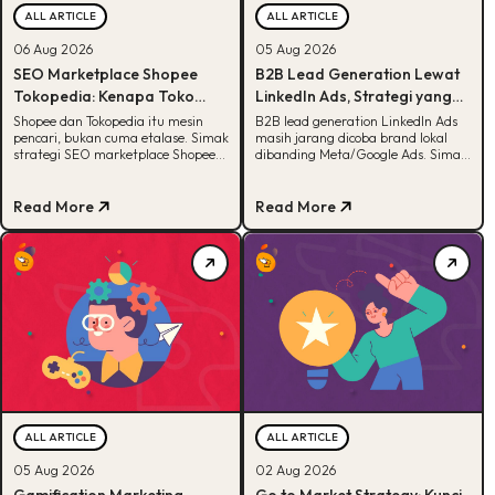
ALL ARTICLE
ALL ARTICLE
06 Aug 2026
05 Aug 2026
SEO Marketplace Shopee
B2B Lead Generation Lewat
Tokopedia: Kenapa Toko
LinkedIn Ads, Strategi yang
Online-mu Perlu Lebih dari
Masih Jarang Dicoba Brand
Shopee dan Tokopedia itu mesin
B2B lead generation LinkedIn Ads
pencari, bukan cuma etalase. Simak
masih jarang dicoba brand lokal
Sekadar Etalase
Lokal
strategi SEO marketplace Shopee
dibanding Meta/Google Ads. Simak
Tokopedia agar produkmu lebih
kenapa LinkedIn unggul buat B2B
mudah ditemukan.
dan cara eksekusinya.
Read More
Read More
ALL ARTICLE
ALL ARTICLE
05 Aug 2026
02 Aug 2026
Gamification Marketing
Go to Market Strategy: Kunci