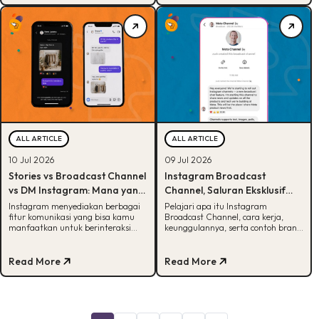
ALL ARTICLE
ALL ARTICLE
10 Jul 2026
09 Jul 2026
Stories vs Broadcast Channel
Instagram Broadcast
vs DM Instagram: Mana yang
Channel, Saluran Eksklusif
Tepat untuk Strategi Brand
yang Wajib Dicoba Brand
Instagram menyediakan berbagai
Pelajari apa itu Instagram
fitur komunikasi yang bisa kamu
Broadcast Channel, cara kerja,
Kamu?
dan Creator
manfaatkan untuk berinteraksi
keunggulannya, serta contoh brand
dengan audiens, dari Stories
dan creator yang sudah
sampai DM. Tapi Buddies, sudah
menggunakannya
tahukah kamu kapan sebaiknya
Read More
Read More
menggunakan Stories vs Broadcast
Channel vs DM Instagram?
Ketiganya punya fungsi yang
berlainan, loh. Meski begitu,
ternyata bisa juga saling