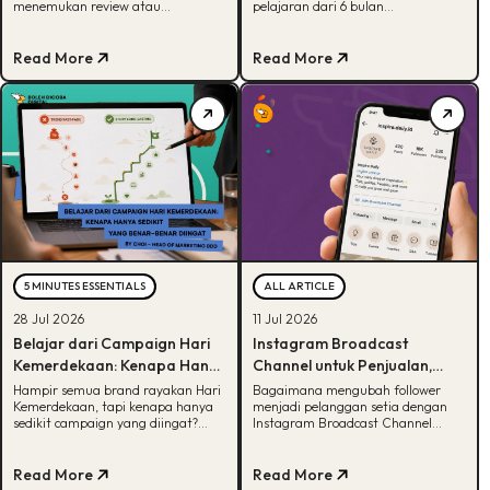
menemukan review atau
pelajaran dari 6 bulan
rekomendasi yang meyakinkan.
mendampingi brand outdoor
Padahal, ulasan, rating, dan
memahami peran tiap channel
pengalaman pelanggan sering
marketing
Read More
Read More
menjadi pertimbangan sebelum
seseorang memutuskan membeli.
Di sinilah electronic word of mouth
(eWOM) berperan. Artikel ini akan
membahas pengertian, jenis,
tahapan, dan cara
memanfaatkannya agar brand
semakin dipercaya dan membantu
untuk meningkatkan […]
5 MINUTES ESSENTIALS
ALL ARTICLE
28 Jul 2026
11 Jul 2026
Belajar dari Campaign Hari
Instagram Broadcast
Kemerdekaan: Kenapa Hanya
Channel untuk Penjualan,
Sedikit yang Benar-Benar
Lebih Efektif dari Iklan
Hampir semua brand rayakan Hari
Bagaimana mengubah follower
Kemerdekaan, tapi kenapa hanya
menjadi pelanggan setia dengan
Diingat?
Berbayar?
sedikit campaign yang diingat?
Instagram Broadcast Channel
Simak framework CARE untuk
untuk penjualan? Temukan strategi
bikin campaign yang bermakna.
lengkapnya di sini
Read More
Read More