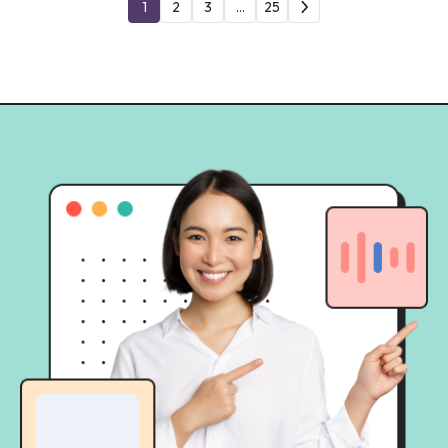
1
2
3
…
25
melengkapi kalau kamu
menggunakannya dengan tepat!
Tabel Perbandingan: Broadcast
Channel vs […]