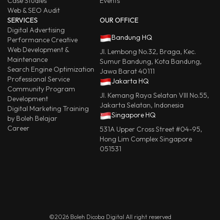
Case Studies
Events
Web & SEO Audit
SERVICES
OUR OFFICE
Digital Advertising
Bandung HQ
Performance Creative
Web Development &
Jl. Lembong No.32, Braga, Kec.
Maintenance
Sumur Bandung, Kota Bandung,
Search Engine Optimization
Jawa Barat 40111
Professional Service
Jakarta HQ
Community Program
Jl. Kemang Raya Selatan VIII No.55,
Development
Jakarta Selatan, Indonesia
Digital Marketing Training
Singapore HQ
by Boleh Belajar
Career
531A Upper Cross Street #04-95,
Hong Lim Complex Singapore
051531
©2026 Boleh Dicoba Digital All right reserved