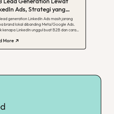
B Lead Generation Lewat
kedIn Ads, Strategi yang
sih Jarang Dicoba Brand
lead generation LinkedIn Ads masih jarang
al
ba brand lokal dibanding Meta/Google Ads.
k kenapa LinkedIn unggul buat B2B dan cara
kusinya.
d More
ed