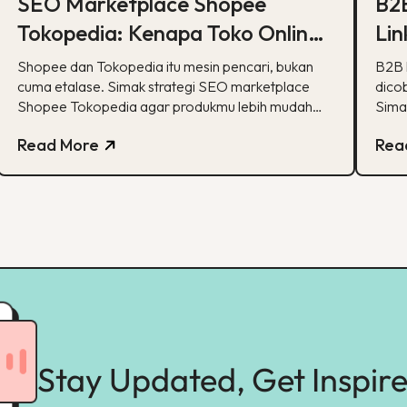
SEO Marketplace Shopee
B2
Tokopedia: Kenapa Toko Online-
Lin
mu Perlu Lebih dari Sekadar
Ma
Shopee dan Tokopedia itu mesin pencari, bukan
B2B 
Etalase
cuma etalase. Simak strategi SEO marketplace
Lok
dico
Shopee Tokopedia agar produkmu lebih mudah
Sima
ditemukan.
ekse
Read More
Rea
Stay Updated, Get Inspir