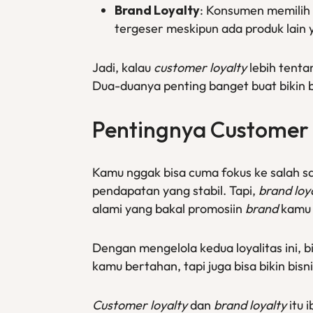
Brand Loyalty
: Konsumen memilih
tergeser meskipun ada produk lain 
Jadi, kalau
customer loyalty
lebih tent
Dua-duanya penting banget buat bikin b
Pentingnya
Customer 
Kamu nggak bisa cuma fokus ke salah s
pendapatan yang stabil. Tapi,
brand loy
alami yang bakal promosiin
brand
kamu 
Dengan mengelola kedua loyalitas ini,
kamu bertahan, tapi juga bisa bikin bisn
Customer loyalty
dan
brand loyalty
itu 