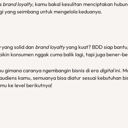
a
brand loyalty
, kamu bakal kesulitan menciptakan hubung
gi yang seimbang untuk mengelola keduanya.
y
yang solid dan
brand loyalty
yang kuat? BDD siap bantu,
 bikin konsumen nggak cuma balik lagi, tapi juga bener-
tahu gimana caranya ngembangin bisnis di era
digital
ini. M
udiens kamu, semuanya bisa diatur sesuai kebutuhan bisn
mu ke level berikutnya!