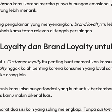
brand
kamu karena mereka punya hubungan emosional ya
yang lebih menarik.
ang pengalaman yang menyenangkan,
brand loyalty
itu l
isnis kamu tetap relevan di tengah persaingan.
Loyalty
dan
Brand Loyalty
untuk
atu.
Customer loyalty
itu penting buat memastikan konsum
alty
nggak kalah penting karena konsumen yang loyal s
ke orang lain.
 bisnis kamu bisa punya fondasi yang kuat untuk berkem
is kamu makin dikenal luas.
ibarat dua sisi koin yang saling melengkapi. Tanpa
custome