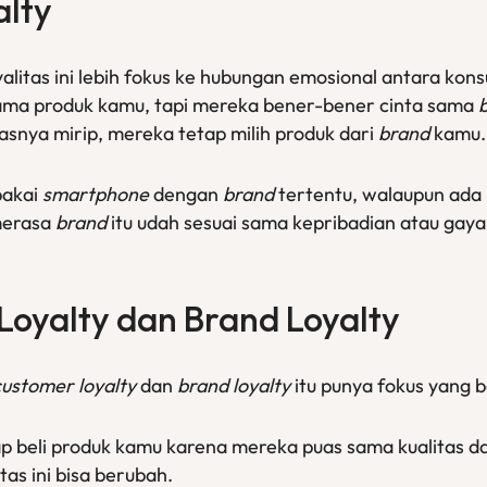
alty
yalitas ini lebih fokus ke hubungan emosional antara ko
ma produk kamu, tapi mereka bener-bener cinta sama
tasnya mirip, mereka tetap milih produk dari
brand
kamu.
pakai
smartphone
dengan
brand
tertentu, walaupun ad
merasa
brand
itu udah sesuai sama kepribadian atau gaya
Loyalty
dan
Brand Loyalty
customer loyalty
dan
brand loyalty
itu punya fokus yang 
p beli produk kamu karena mereka puas sama kualitas da
as ini bisa berubah.