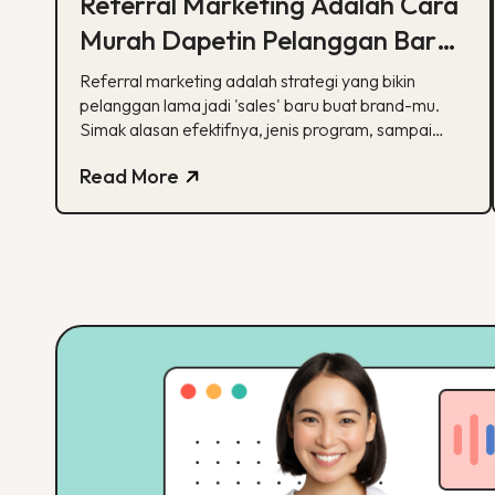
Referral Marketing Adalah Cara
Murah Dapetin Pelanggan Baru,
Ini Alasannya
Referral marketing adalah strategi yang bikin
pelanggan lama jadi 'sales' baru buat brand-mu.
Simak alasan efektifnya, jenis program, sampai
contoh suksesnya.
Read More