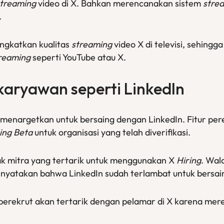
streaming
video di X. Bahkan merencanakan sistem
stre
.
ngkatkan kualitas
streaming
video X di televisi, sehingg
treaming
seperti YouTube atau X.
 karyawan seperti LinkedIn
menargetkan untuk bersaing dengan LinkedIn. Fitur perek
ing Beta
untuk organisasi yang telah diverifikasi.
ak mitra yang tertarik untuk menggunakan X
Hiring
. Wal
enyatakan bahwa LinkedIn sudah terlambat untuk bersai
erekrut akan tertarik dengan pelamar di X karena mereka