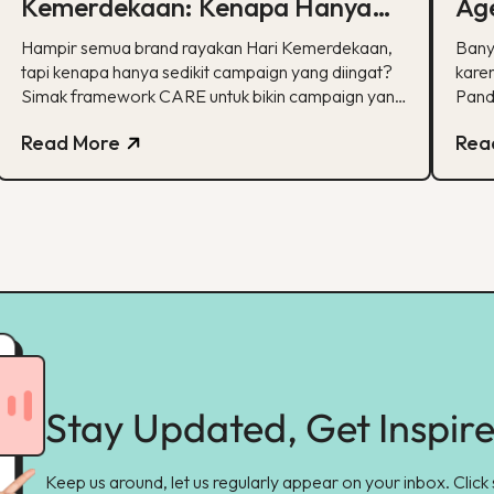
Kemerdekaan: Kenapa Hanya
Age
Sedikit yang Benar-Benar
Ka
Hampir semua brand rayakan Hari Kemerdekaan,
Bany
Diingat?
tapi kenapa hanya sedikit campaign yang diingat?
karen
Simak framework CARE untuk bikin campaign yang
Pand
bermakna.
spesi
Read More
Rea
pela
Stay Updated, Get Inspir
Keep us around, let us regularly appear on your inbox. Click