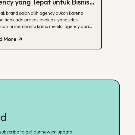
ncy yang Tepat untuk Bisnis
mu
ak brand salah pilih agency bukan karena
a tidak ada proses evaluasi yang jelas.
uan ini membantu kamu menilai agency dari
alisasi, track record, hingga transparansi
d More
poran.
ed
 subscribe to get our newest update.