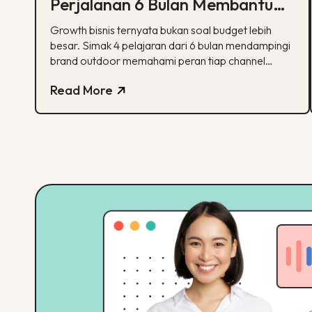
Perjalanan 6 Bulan Membantu
Sebuah Brand Outdoor
Growth bisnis ternyata bukan soal budget lebih
Bertumbuh
besar. Simak 4 pelajaran dari 6 bulan mendampingi
brand outdoor memahami peran tiap channel
marketing
Read More