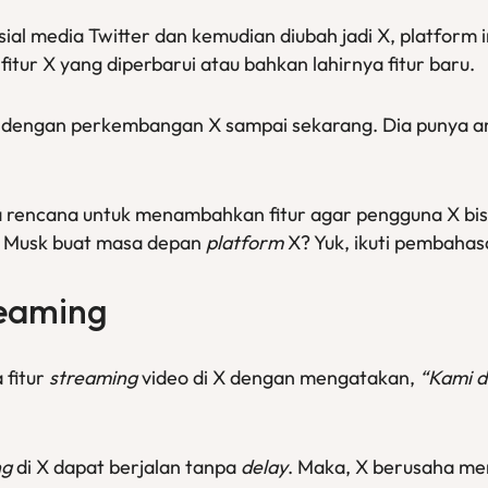
ial media Twitter dan kemudian diubah jadi X, platform
itur X yang diperbarui atau bahkan lahirnya fitur baru.
s dengan perkembangan X sampai sekarang. Dia punya am
a rencana untuk menambahkan fitur agar pengguna X bisa
n Musk buat masa depan
platform
X? Yuk, ikuti pembaha
reaming
 fitur
streaming
video di X dengan mengatakan,
“Kami 
ng
di X dapat berjalan tanpa
delay
. Maka, X berusaha m