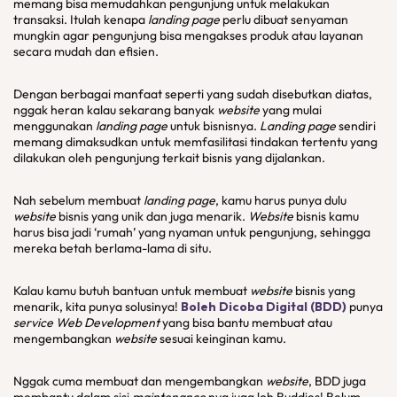
memang bisa memudahkan pengunjung untuk melakukan
transaksi. Itulah kenapa
landing page
perlu dibuat senyaman
mungkin agar pengunjung bisa mengakses produk atau layanan
secara mudah dan efisien.
Dengan berbagai manfaat seperti yang sudah disebutkan diatas,
nggak heran kalau sekarang banyak
website
yang mulai
menggunakan
landing page
untuk bisnisnya.
Landing page
sendiri
memang dimaksudkan untuk memfasilitasi tindakan tertentu yang
dilakukan oleh pengunjung terkait bisnis yang dijalankan.
Nah sebelum membuat
landing page
, kamu harus punya dulu
website
bisnis yang unik dan juga menarik.
Website
bisnis kamu
harus bisa jadi ‘rumah’ yang nyaman untuk pengunjung, sehingga
mereka betah berlama-lama di situ.
Kalau kamu butuh bantuan untuk membuat
website
bisnis yang
menarik, kita punya solusinya!
Boleh Dicoba Digital (BDD)
punya
service Web Development
yang bisa bantu membuat atau
mengembangkan
website
sesuai keinginan kamu.
Nggak cuma membuat dan mengembangkan
website
, BDD juga