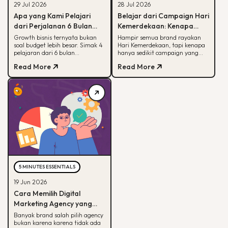
29 Jul 2026
28 Jul 2026
Apa yang Kami Pelajari
Belajar dari Campaign Hari
dari Perjalanan 6 Bulan
Kemerdekaan: Kenapa
Membantu Sebuah Brand
Hanya Sedikit yang Benar-
Growth bisnis ternyata bukan
Hampir semua brand rayakan
soal budget lebih besar. Simak 4
Hari Kemerdekaan, tapi kenapa
Outdoor Bertumbuh
Benar Diingat?
pelajaran dari 6 bulan
hanya sedikit campaign yang
mendampingi brand outdoor
diingat? Simak framework CARE
Read More
Read More
memahami peran tiap channel
untuk bikin campaign yang
marketing
bermakna.
5 MINUTES ESSENTIALS
19 Jun 2026
Cara Memilih Digital
Marketing Agency yang
Tepat untuk Bisnis Kamu
Banyak brand salah pilih agency
bukan karena karena tidak ada