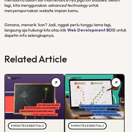
membantu dalam sisi
maintenance
nya juga loh Buddies! Belum
lagi, kita menggunakan
advanced technology
untuk
menyempurnakan website impian kamu.
Gimana, menarik ‘kan? Jadi, nggak perlu tunggu lama lagi,
langsung aja hubungi kita atau klik
Web Development BDD
untuk
dapetin info selengkapnya.
Related Article
5 MINUTES ESSENTIALS
5 MINUTES ESSENTIALS