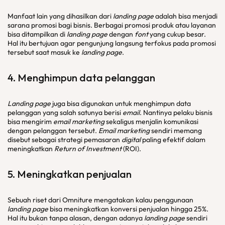
Manfaat lain yang dihasilkan dari
landing page
adalah bisa menjadi
sarana promosi bagi bisnis. Berbagai promosi produk atau layanan
bisa ditampilkan di
landing page
dengan
font
yang cukup besar.
Hal itu bertujuan agar pengunjung langsung terfokus pada promosi
tersebut saat masuk ke
landing page
.
4. Menghimpun data pelanggan
Landing page
juga bisa digunakan untuk menghimpun data
pelanggan yang salah satunya berisi
email
. Nantinya pelaku bisnis
bisa mengirim
email marketing
sekaligus menjalin komunikasi
dengan pelanggan tersebut.
Email marketing
sendiri memang
disebut sebagai strategi pemasaran
digital
paling efektif dalam
meningkatkan
Return of Investment
(ROI).
5. Meningkatkan penjualan
Sebuah riset dari Omniture mengatakan kalau penggunaan
landing page
bisa meningkatkan konversi penjualan hingga 25%.
Hal itu bukan tanpa alasan, dengan adanya
landing page
sendiri