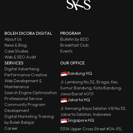
BOLEH DICOBA DIGITAL
PROGRAM
About Us
Bulletin by BDD
News & Blog
Breakfast Club
Case Studies
Events
Web & SEO Audit
SERVICES
OUR OFFICE
Digital Advertising
Bandung HQ
Performance Creative
Web Development &
Jl. Lembong No.32, Braga, Kec.
Maintenance
Sumur Bandung, Kota Bandung,
Search Engine Optimization
Jawa Barat 40111
Professional Service
Jakarta HQ
Community Program
Jl. Kemang Raya Selatan VIII No.55,
Development
Jakarta Selatan, Indonesia
Digital Marketing Training
Singapore HQ
by Boleh Belajar
Career
531A Upper Cross Street #04-95,