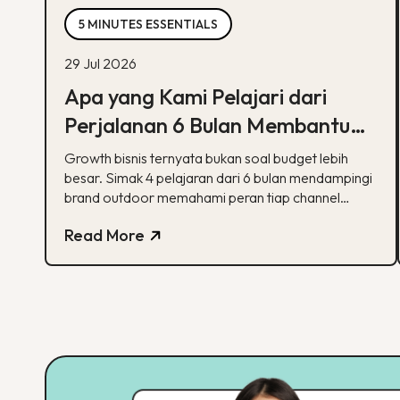
5 MINUTES ESSENTIALS
29 Jul 2026
Apa yang Kami Pelajari dari
Perjalanan 6 Bulan Membantu
Sebuah Brand Outdoor
Growth bisnis ternyata bukan soal budget lebih
Bertumbuh
besar. Simak 4 pelajaran dari 6 bulan mendampingi
brand outdoor memahami peran tiap channel
marketing
Read More