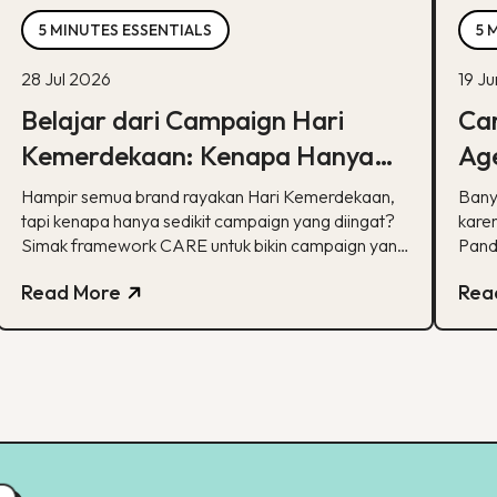
5 MINUTES ESSENTIALS
5 
28 Jul 2026
19 J
Belajar dari Campaign Hari
Car
Kemerdekaan: Kenapa Hanya
Age
Sedikit yang Benar-Benar
Ka
Hampir semua brand rayakan Hari Kemerdekaan,
Bany
Diingat?
tapi kenapa hanya sedikit campaign yang diingat?
karen
Simak framework CARE untuk bikin campaign yang
Pand
bermakna.
spesi
Read More
Rea
pela