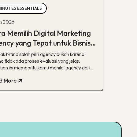
MINUTES ESSENTIALS
un 2026
a Memilih Digital Marketing
ncy yang Tepat untuk Bisnis
mu
ak brand salah pilih agency bukan karena
a tidak ada proses evaluasi yang jelas.
uan ini membantu kamu menilai agency dari
alisasi, track record, hingga transparansi
d More
poran.