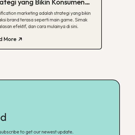
ategi yang Bikin Konsumen
ah, Ini Cara Kerjanya
ication marketing adalah strategi yang bikin
aksi brand terasa seperti main game. Simak
 alasan efektif, dan cara mulainya di sini.
d More
ed
 subscribe to get our newest update.