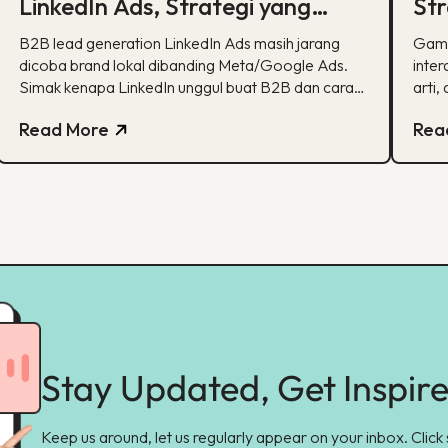
LinkedIn Ads, Strategi yang
Str
Masih Jarang Dicoba Brand
Bet
B2B lead generation LinkedIn Ads masih jarang
Gamif
Lokal
dicoba brand lokal dibanding Meta/Google Ads.
inter
Simak kenapa LinkedIn unggul buat B2B dan cara
arti,
eksekusinya.
Read More
Rea
Stay Updated, Get Inspir
Keep us around, let us regularly appear on your inbox. Click