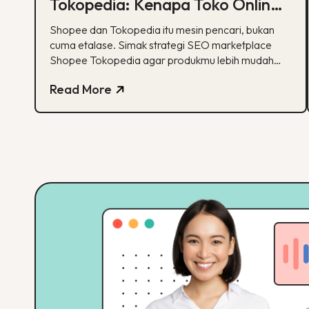
Tokopedia: Kenapa Toko Online-
mu Perlu Lebih dari Sekadar
Shopee dan Tokopedia itu mesin pencari, bukan
Etalase
cuma etalase. Simak strategi SEO marketplace
Shopee Tokopedia agar produkmu lebih mudah
ditemukan.
Read More