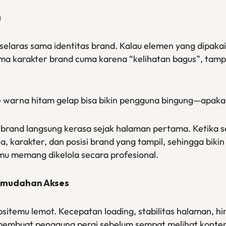
a
s selaras sama identitas brand. Kalau elemen yang dipak
ma karakter brand cuma karena “kelihatan bagus”, tampi
e warna hitam gelap bisa bikin pengguna bingung—apaka
 brand langsung kerasa sejak halaman pertama. Ketika s
 karakter, dan posisi brand yang tampil, sehingga biki
mu memang dikelola secara profesional.
Kemudahan Akses
sitemu lemot. Kecepatan loading, stabilitas halaman, hi
membuat pengguna pergi sebelum sempat melihat konte