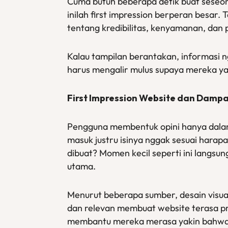
Cuma butuh beberapa detik buat seseoran
inilah first impression berperan besar.
tentang kredibilitas, kenyamanan, dan 
Kalau tampilan berantakan, informasi 
harus mengalir mulus supaya mereka y
First Impression Website dan Dam
Pengguna membentuk opini hanya dalam 
masuk justru isinya nggak sesuai harap
dibuat? Momen kecil seperti ini langs
utama.
Menurut beberapa sumber, desain visua
dan relevan membuat website terasa 
membantu mereka merasa yakin bahwa