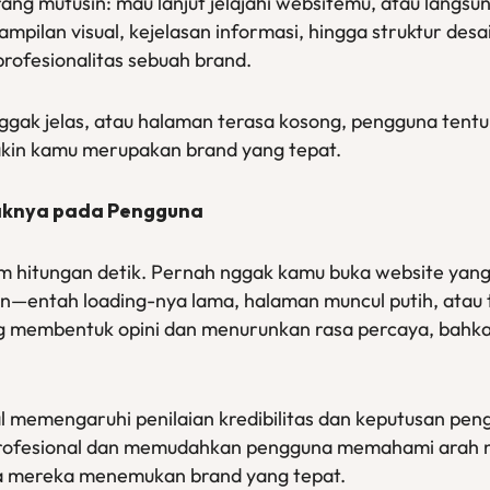
g mutusin: mau lanjut jelajahi websitemu, atau langsung 
 Tampilan visual, kejelasan informasi, hingga struktur d
profesionalitas sebuah brand.
nggak jelas, atau halaman terasa kosong, pengguna tent
akin kamu merupakan brand yang tepat.
paknya pada Pengguna
hitungan detik. Pernah nggak kamu buka website yang k
an—entah loading-nya lama, halaman muncul putih, atau 
ung membentuk opini dan menurunkan rasa percaya, bah
l memengaruhi penilaian kredibilitas dan keputusan pen
profesional dan memudahkan pengguna memahami arah n
 mereka menemukan brand yang tepat.