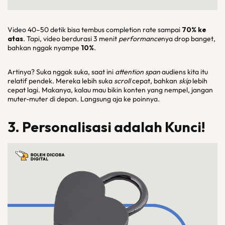
Video 40–50 detik bisa tembus completion rate sampai
70% ke
atas
. Tapi, video berdurasi 3 menit
performance
nya drop banget,
bahkan nggak nyampe
10%
.
Artinya? Suka nggak suka, saat ini
attention span
audiens kita itu
relatif pendek. Mereka lebih suka
scroll
cepat, bahkan
skip
lebih
cepat lagi. Makanya, kalau mau bikin konten yang nempel, jangan
muter-muter di depan. Langsung aja ke poinnya.
3. Personalisasi adalah Kunci!