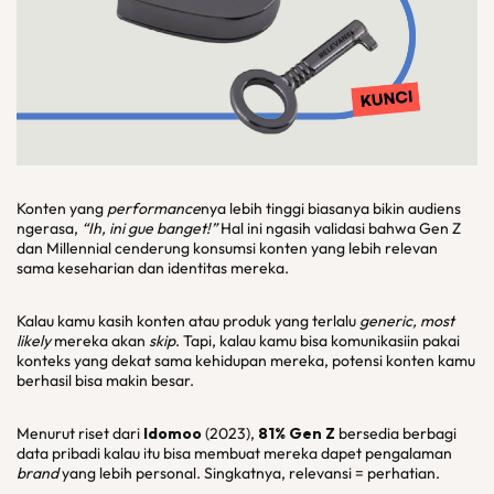
Konten yang
performance
nya lebih tinggi biasanya bikin audiens
ngerasa,
“Ih, ini gue banget!”
Hal ini ngasih validasi bahwa Gen Z
dan Millennial cenderung konsumsi konten yang lebih relevan
sama keseharian dan identitas mereka.
Kalau kamu kasih konten atau produk yang terlalu
generic, most
likely
mereka akan
skip
. Tapi, kalau kamu bisa komunikasiin pakai
konteks yang dekat sama kehidupan mereka, potensi konten kamu
berhasil bisa makin besar.
Menurut riset dari
Idomoo
(2023),
81% Gen Z
bersedia berbagi
data pribadi kalau itu bisa membuat mereka dapet pengalaman
brand
yang lebih personal. Singkatnya, relevansi = perhatian.