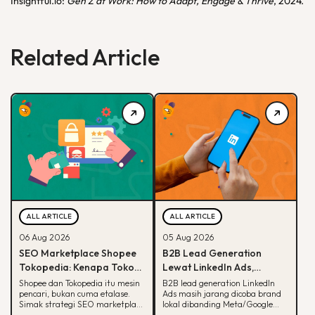
Insightful.io:
Gen Z at Work: How to Adapt, Engage & Thrive
, 2024.
Related Article
ALL ARTICLE
ALL ARTICLE
06 Aug 2026
05 Aug 2026
SEO Marketplace Shopee
B2B Lead Generation
Tokopedia: Kenapa Toko
Lewat LinkedIn Ads,
Online-mu Perlu Lebih dari
Strategi yang Masih
Shopee dan Tokopedia itu mesin
B2B lead generation LinkedIn
pencari, bukan cuma etalase.
Ads masih jarang dicoba brand
Sekadar Etalase
Jarang Dicoba Brand
Simak strategi SEO marketplace
lokal dibanding Meta/Google
Lokal
Shopee Tokopedia agar
Ads. Simak kenapa LinkedIn