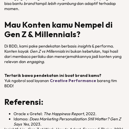
bisa bantu
brand
tampil
lebih nyambung
dan adaptif terhadap
momen.
Mau Konten kamu Nempel di
Gen Z & Millennials?
Di BDD, kami pake pendekatan berbasis
insights
& performa.
Konten kayak
Gen Z vs Millennials
ini bukan kebetulan, tapi hasil
dari membaca perilaku dan menerjemahkannya jadi konten yang
relevan dan
engaging
.
Tertarik bawa pendekatan ini buat brand kamu?
Yuk ngobrol soal layanan
Creative Performance
bareng tim
BDD!
Referensi:
Oracle x Gretel:
The Happiness Report
, 2022.
Idomoo:
Does Marketing Personalization Still Matter? Gen Z
Says Yes
, 2023.