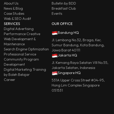
About Us
Bulletin by BDD
News & Blog
Breakfast Club
Case Studies
Events
Web & SEO Audit
SERVICES
OUR OFFICE
Digital Advertising
Bandung HQ
Performance Creative
Web Development &
Jl. Lembong No.32, Braga, Kec.
Maintenance
Sumur Bandung, Kota Bandung,
Search Engine Optimization
Jawa Barat 40111
Professional Service
Jakarta HQ
Community Program
Jl. Kemang Raya Selatan VIII No.55,
Development
Jakarta Selatan, Indonesia
Digital Marketing Training
Singapore HQ
by Boleh Belajar
Career
531A Upper Cross Street #04-95,
Hong Lim Complex Singapore
051531