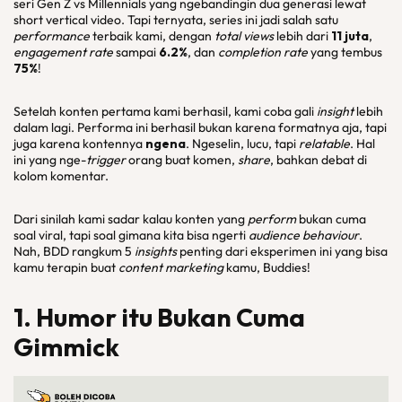
seri Gen Z vs Millennials yang ngebandingin dua generasi lewat
short vertical video. Tapi ternyata, series ini jadi salah satu
performance
terbaik kami, dengan
total views
lebih dari
11 juta
,
engagement rate
sampai
6.2%
, dan
completion rate
yang tembus
75%
!
Setelah konten pertama kami berhasil, kami coba gali
insight
lebih
dalam lagi. Performa ini berhasil bukan karena formatnya aja, tapi
juga karena kontennya
ngena
. Ngeselin, lucu, tapi
relatable
. Hal
ini yang nge-
trigger
orang buat komen,
share
, bahkan debat di
kolom komentar.
Dari sinilah kami sadar kalau konten yang
perform
bukan cuma
soal viral, tapi soal gimana kita bisa ngerti
audience behaviour
.
Nah, BDD rangkum 5
insights
penting dari eksperimen ini yang bisa
kamu terapin buat
content marketing
kamu, Buddies!
1. Humor itu Bukan Cuma
Gimmick