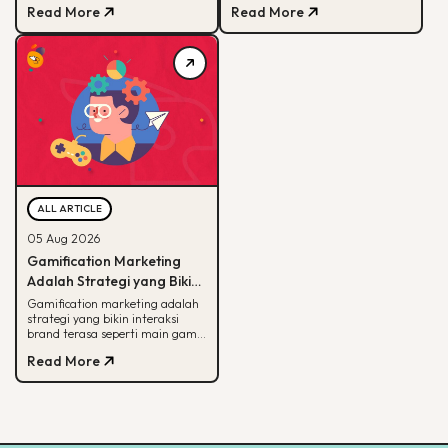
Read More
Read More
produkmu lebih mudah
unggul buat B2B dan cara
ditemukan.
eksekusinya.
ALL ARTICLE
05 Aug 2026
Gamification Marketing
Adalah Strategi yang Bikin
Konsumen Betah, Ini Cara
Gamification marketing adalah
strategi yang bikin interaksi
Kerjanya
brand terasa seperti main game.
Simak arti, alasan efektif, dan
Read More
cara mulainya di sini.