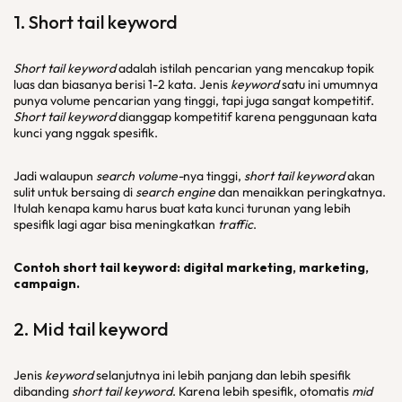
1.
Short tail keyword
Short tail keyword
adalah istilah pencarian yang mencakup topik
luas dan biasanya berisi 1-2 kata. Jenis
keyword
satu ini umumnya
punya volume pencarian yang tinggi, tapi juga sangat kompetitif.
Short tail keyword
dianggap kompetitif karena penggunaan kata
kunci yang nggak spesifik.
Jadi walaupun
search volume-
nya tinggi,
short tail keyword
akan
sulit untuk bersaing di
search engine
dan menaikkan peringkatnya.
Itulah kenapa kamu harus buat kata kunci turunan yang lebih
spesifik lagi agar bisa meningkatkan
traffic
.
Contoh short tail keyword: digital marketing, marketing,
campaign.
2.
Mid tail keyword
Jenis
keyword
selanjutnya ini lebih panjang dan lebih spesifik
dibanding
short tail keyword
. Karena lebih spesifik, otomatis
mid