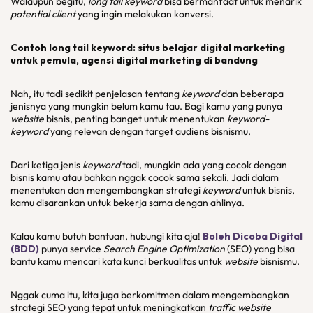
Walaupun begitu,
long tail keyword
bisa bermanfaat untuk menarik
potential client
yang ingin melakukan konversi.
Contoh long tail keyword: situs belajar digital marketing
untuk pemula, agensi digital marketing di bandung
Nah, itu tadi sedikit penjelasan tentang
keyword
dan beberapa
jenisnya yang mungkin belum kamu tau. Bagi kamu yang punya
website
bisnis, penting banget untuk menentukan
keyword-
keyword
yang relevan dengan target audiens bisnismu.
Dari ketiga jenis
keyword
tadi, mungkin ada yang cocok dengan
bisnis kamu atau bahkan nggak cocok sama sekali. Jadi dalam
menentukan dan mengembangkan strategi
keyword
untuk bisnis,
kamu disarankan untuk bekerja sama dengan ahlinya.
Kalau kamu butuh bantuan, hubungi kita aja!
Boleh Dicoba Digital
(BDD)
punya service
Search Engine Optimization
(SEO) yang bisa
bantu kamu mencari kata kunci berkualitas untuk
website
bisnismu.
Nggak cuma itu, kita juga berkomitmen dalam mengembangkan
strategi SEO yang tepat untuk meningkatkan
traffic website