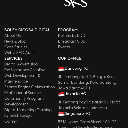
BOLEH DICOBA DIGITAL
PROGRAM
About Us
Bulletin by BDD
News & Blog
Breakfast Club
Case Studies
Events
Web & SEO Audit
SERVICES
OUR OFFICE
Digital Advertising
Bandung HQ
Performance Creative
Web Development &
Jl. Lembong No.32, Braga, Kec.
Maintenance
Sumur Bandung, Kota Bandung,
Search Engine Optimization
Jawa Barat 40111
Professional Service
Jakarta HQ
Community Program
Jl. Kemang Raya Selatan VIII No.55,
Development
Jakarta Selatan, Indonesia
Digital Marketing Training
Singapore HQ
by Boleh Belajar
Career
531A Upper Cross Street #04-95,
Hong Lim Complex Singapore