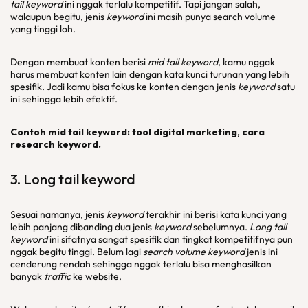
tail keyword
ini nggak terlalu kompetitif. Tapi jangan salah,
walaupun begitu, jenis
keyword
ini masih punya search volume
yang tinggi loh.
Dengan membuat konten berisi
mid tail keyword
, kamu nggak
harus membuat konten lain dengan kata kunci turunan yang lebih
spesifik. Jadi kamu bisa fokus ke konten dengan jenis
keyword
satu
ini sehingga lebih efektif.
Contoh mid tail keyword: tool digital marketing, cara
research keyword.
3.
Long tail keyword
Sesuai namanya, jenis
keyword
terakhir ini berisi kata kunci yang
lebih panjang dibanding dua jenis
keyword
sebelumnya.
Long tail
keyword
ini sifatnya sangat spesifik dan tingkat kompetitifnya pun
nggak begitu tinggi. Belum lagi
search volume keyword
jenis ini
cenderung rendah sehingga nggak terlalu bisa menghasilkan
banyak
traffic
ke website.