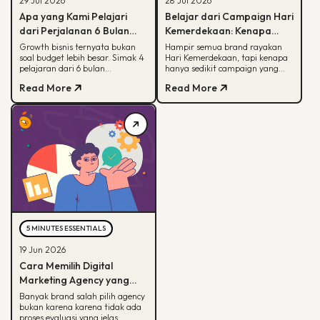
29 Jul 2026
28 Jul 2026
Apa yang Kami Pelajari
Belajar dari Campaign Hari
dari Perjalanan 6 Bulan
Kemerdekaan: Kenapa
Membantu Sebuah Brand
Hanya Sedikit yang Benar-
Growth bisnis ternyata bukan
Hampir semua brand rayakan
soal budget lebih besar. Simak 4
Hari Kemerdekaan, tapi kenapa
Outdoor Bertumbuh
Benar Diingat?
pelajaran dari 6 bulan
hanya sedikit campaign yang
mendampingi brand outdoor
diingat? Simak framework CARE
Read More
Read More
memahami peran tiap channel
untuk bikin campaign yang
marketing
bermakna.
5 MINUTES ESSENTIALS
19 Jun 2026
Cara Memilih Digital
Marketing Agency yang
Tepat untuk Bisnis Kamu
Banyak brand salah pilih agency
bukan karena karena tidak ada
proses evaluasi yang jelas.