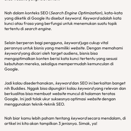
Nah dalam konteks SEO (
Search Engine Optimization
), kata-kata
yang diketik di Google itu disebut
keyword
.
Keyword
adalah kata
kunci atau frasa yang berfungsi untuk menemukan suatu topik
tertentu di
search engine
.
Selain berperan bagi pengguna,
keyword
juga cukup vital
perannya untuk bisnis yang memiliki
website
. Dengan memahami
keyword
yang dicari oleh target audiens, bisnis bisa
mengoptimalkan konten berisi kata kunci tertentu yang sesuai
kebutuhan mereka, sekaligus mempermudah kemunculan di
Google.
Jadi kalau disederhanakan,
keyword
dan SEO ini berkaitan banget
nih Buddies. Nggak bisa dipungkiri kalau
keyword
yang relevan dan
berkualitas bisa membuat
website
muncul di halaman teratas
Google. Ini jadi tolak ukur suksesnya optimasi
website
dengan
menggunakan teknik-teknik SEO.
Nah biar kamu lebih paham tentang
keyword
secara mendalam, di
artikel ini kita akan tampilkan 3 jenisnya. Simak, ya!