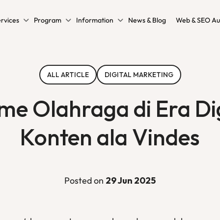
rvices
Program
Information
News & Blog
Web & SEO Au
ALL ARTICLE
DIGITAL MARKETING
e Olahraga di Era Digi
Konten ala Vindes
Posted on
29 Jun 2025