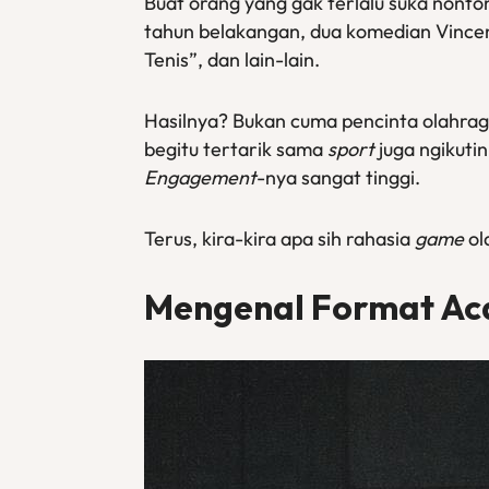
Buat orang yang gak terlalu suka nont
tahun belakangan, dua komedian Vincent
Tenis”, dan lain-lain.
Hasilnya? Bukan cuma pencinta olahrag
begitu tertarik sama
sport
juga ngikutin
Engagement
-nya sangat tinggi.
Terus, kira-kira apa sih rahasia
game
ol
Mengenal Format Aca