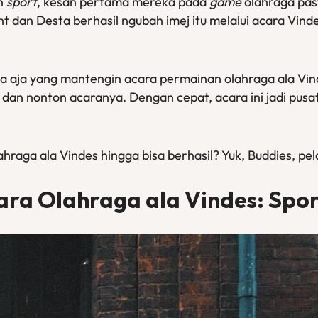
on
sport
, kesan pertama mereka pada
game
olahraga past
 dan Desta berhasil ngubah imej itu melalui acara Vinde
a aja yang mantengin acara permainan olahraga ala Vin
 dan nonton acaranya. Dengan cepat, acara ini jadi pusa
ahraga ala Vindes hingga bisa berhasil? Yuk, Buddies, pela
ra Olahraga ala Vindes: Spo