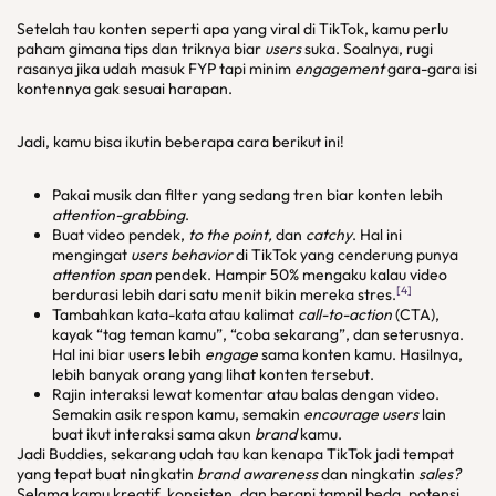
Setelah tau konten seperti apa yang viral di TikTok, kamu perlu
paham gimana tips dan triknya biar
users
suka. Soalnya, rugi
rasanya jika udah masuk FYP tapi minim
engagement
gara-gara isi
kontennya gak sesuai harapan.
Jadi, kamu bisa ikutin beberapa cara berikut ini!
Pakai musik dan filter yang sedang tren biar konten lebih
attention-grabbing
.
Buat video pendek,
to the point,
dan
catchy
. Hal ini
mengingat
users behavior
di TikTok yang cenderung punya
attention span
pendek. Hampir 50% mengaku kalau video
[4]
berdurasi lebih dari satu menit bikin mereka stres.
Tambahkan kata-kata atau kalimat
call-to-action
(CTA),
kayak “tag teman kamu”, “coba sekarang”, dan seterusnya.
Hal ini biar users lebih
engage
sama konten kamu. Hasilnya,
lebih banyak orang yang lihat konten tersebut.
Rajin interaksi lewat komentar atau balas dengan video.
Semakin asik respon kamu, semakin
encourage
users
lain
buat ikut interaksi sama akun
brand
kamu.
Jadi Buddies, sekarang udah tau kan kenapa TikTok jadi tempat
yang tepat buat ningkatin
brand awareness
dan ningkatin
sales?
Selama kamu kreatif, konsisten, dan berani tampil beda, potensi