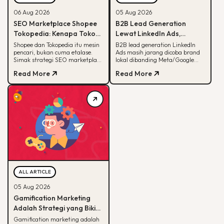
06 Aug 2026
05 Aug 2026
SEO Marketplace Shopee
B2B Lead Generation
Tokopedia: Kenapa Toko
Lewat LinkedIn Ads,
Online-mu Perlu Lebih dari
Strategi yang Masih
Shopee dan Tokopedia itu mesin
B2B lead generation LinkedIn
pencari, bukan cuma etalase.
Ads masih jarang dicoba brand
Sekadar Etalase
Jarang Dicoba Brand
Simak strategi SEO marketplace
lokal dibanding Meta/Google
Lokal
Shopee Tokopedia agar
Ads. Simak kenapa LinkedIn
Read More
Read More
produkmu lebih mudah
unggul buat B2B dan cara
ditemukan.
eksekusinya.
ALL ARTICLE
05 Aug 2026
Gamification Marketing
Adalah Strategi yang Bikin
Konsumen Betah, Ini Cara
Gamification marketing adalah