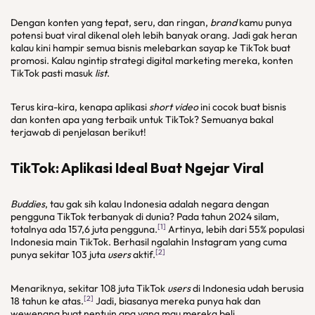
Dengan konten yang tepat, seru, dan ringan,
brand
kamu punya
potensi buat viral dikenal oleh lebih banyak orang. Jadi gak heran
kalau kini hampir semua bisnis melebarkan sayap ke TikTok buat
promosi. Kalau ngintip strategi digital marketing mereka, konten
TikTok pasti masuk
list
.
Terus kira-kira, kenapa aplikasi
short video
ini cocok buat bisnis
dan konten apa yang terbaik untuk TikTok? Semuanya bakal
terjawab di penjelasan berikut!
TikTok: Aplikasi Ideal Buat Ngejar Viral
Buddies
, tau gak sih kalau Indonesia adalah negara dengan
pengguna TikTok terbanyak di dunia? Pada tahun 2024 silam,
[1]
totalnya ada 157,6 juta pengguna.
Artinya, lebih dari 55% populasi
Indonesia main TikTok. Berhasil ngalahin Instagram yang cuma
[2]
punya sekitar 103 juta
users
aktif.
Menariknya, sekitar 108 juta TikTok
users
di Indonesia udah berusia
[2]
18 tahun ke atas.
Jadi, biasanya mereka punya hak dan
wewenang buat nentuin apa yang mau mereka beli.