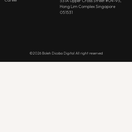
Career
531A Upper Cross Street #04-95,
Hong Lim Complex Singapore
051531
©2026 Boleh Dicoba Digital All right reserved