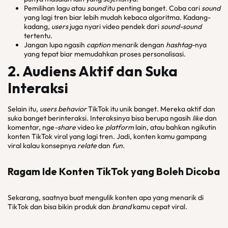
Pemilihan lagu atau
sound
itu penting banget. Coba cari
sound
yang lagi tren biar lebih mudah kebaca algoritma. Kadang-
kadang,
users
juga nyari video pendek dari
sound-sound
tertentu.
Jangan lupa ngasih
caption
menarik dengan
hashtag
-nya
yang tepat biar memudahkan proses personalisasi.
2. Audiens Aktif dan Suka
Interaksi
Selain itu,
users behavior
TikTok itu unik banget. Mereka aktif dan
suka banget berinteraksi. Interaksinya bisa berupa ngasih
like
dan
komentar, nge
-share
video ke
platform
lain, atau bahkan ngikutin
konten TikTok viral yang lagi tren. Jadi, konten kamu gampang
viral kalau konsepnya
relate
dan
fun
.
Ragam Ide Konten TikTok yang Boleh Dicoba
Sekarang, saatnya buat mengulik konten apa yang menarik di
TikTok dan bisa bikin produk dan
brand
kamu cepat viral.