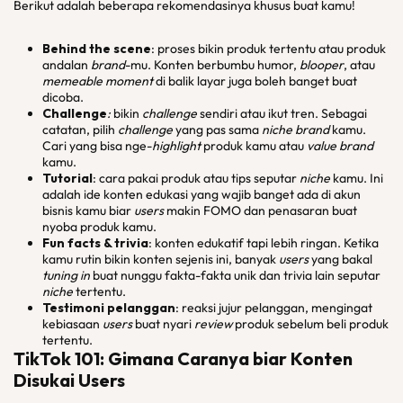
Berikut adalah beberapa rekomendasinya khusus buat kamu!
Behind the scene
: proses bikin produk tertentu atau produk
andalan
brand
-mu. Konten berbumbu humor,
blooper
, atau
memeable moment
di balik layar juga boleh banget buat
dicoba.
Challenge
:
bikin
challenge
sendiri atau ikut tren. Sebagai
catatan, pilih
challenge
yang pas sama
niche brand
kamu.
Cari yang bisa nge-
highlight
produk kamu atau
value brand
kamu.
Tutorial
: cara pakai produk atau tips seputar
niche
kamu. Ini
adalah ide konten edukasi yang wajib banget ada di akun
bisnis kamu biar
users
makin FOMO dan penasaran buat
nyoba produk kamu.
Fun facts & trivia
: konten edukatif tapi lebih ringan. Ketika
kamu rutin bikin konten sejenis ini, banyak
users
yang bakal
tuning in
buat nunggu fakta-fakta unik dan trivia lain seputar
niche
tertentu.
Testimoni pelanggan
: reaksi jujur pelanggan, mengingat
kebiasaan
users
buat nyari
review
produk sebelum beli produk
tertentu.
TikTok 101: Gimana Caranya biar Konten
Disukai
Users