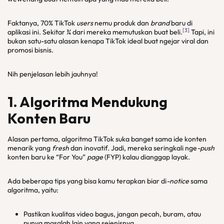
Faktanya, 70% TikTok
users
nemu produk dan
brand
baru di
[3]
aplikasi ini. Sekitar ¾ dari mereka memutuskan buat beli.
Tapi, ini
bukan satu-satu alasan kenapa TikTok ideal buat ngejar viral dan
promosi bisnis.
Nih penjelasan lebih jauhnya!
1. Algoritma Mendukung
Konten Baru
Alasan pertama, algoritma TikTok suka banget sama ide konten
menarik yang
fresh
dan inovatif. Jadi, mereka seringkali nge
-push
konten baru ke “For You”
page
(FYP) kalau dianggap layak.
Ada beberapa tips yang bisa kamu terapkan biar di
-notice
sama
algoritma, yaitu:
Pastikan kualitas video bagus, jangan pecah, buram, atau
punya masalah lain yang sejenisnya.