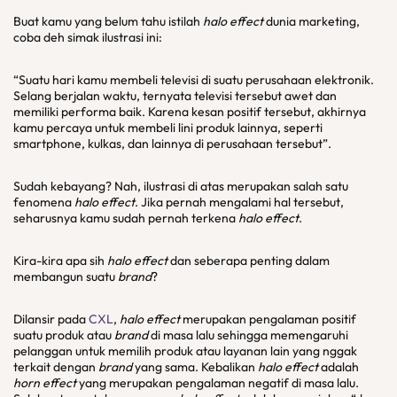
Buat kamu yang belum tahu istilah
halo effect
dunia marketing,
coba deh simak ilustrasi ini:
“Suatu hari kamu membeli televisi di suatu perusahaan elektronik.
Selang berjalan waktu, ternyata televisi tersebut awet dan
memiliki performa baik. Karena kesan positif tersebut, akhirnya
kamu percaya untuk membeli lini produk lainnya, seperti
smartphone, kulkas, dan lainnya di perusahaan tersebut”.
Sudah kebayang? Nah, ilustrasi di atas merupakan salah satu
fenomena
halo effect
. Jika pernah mengalami hal tersebut,
seharusnya kamu sudah pernah terkena
halo effect
.
Kira-kira apa sih
halo effect
dan seberapa penting dalam
membangun suatu
brand
?
Dilansir pada
CXL
,
halo effect
merupakan pengalaman positif
suatu produk atau
brand
di masa lalu sehingga memengaruhi
pelanggan untuk memilih produk atau layanan lain yang nggak
terkait dengan
brand
yang sama. Kebalikan
halo effect
adalah
horn effect
yang merupakan pengalaman negatif di masa lalu.