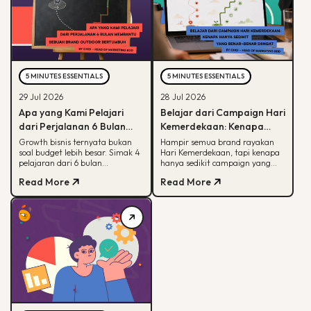
5 MINUTES ESSENTIALS
5 MINUTES ESSENTIALS
29 Jul 2026
28 Jul 2026
Apa yang Kami Pelajari
Belajar dari Campaign Hari
dari Perjalanan 6 Bulan
Kemerdekaan: Kenapa
Membantu Sebuah Brand
Hanya Sedikit yang Benar-
Growth bisnis ternyata bukan
Hampir semua brand rayakan
soal budget lebih besar. Simak 4
Hari Kemerdekaan, tapi kenapa
Outdoor Bertumbuh
Benar Diingat?
pelajaran dari 6 bulan
hanya sedikit campaign yang
mendampingi brand outdoor
diingat? Simak framework CARE
Read More
Read More
memahami peran tiap channel
untuk bikin campaign yang
marketing
bermakna.