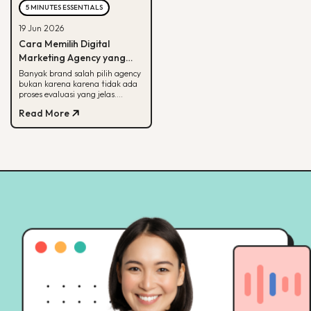
5 MINUTES ESSENTIALS
19 Jun 2026
Cara Memilih Digital
Marketing Agency yang
Tepat untuk Bisnis Kamu
Banyak brand salah pilih agency
bukan karena karena tidak ada
proses evaluasi yang jelas.
Panduan ini membantu kamu
Read More
menilai agency dari spesialisasi,
track record, hingga
transparansi pelaporan.