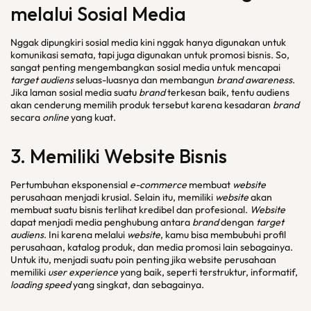
melalui Sosial Media
Nggak dipungkiri sosial media kini nggak hanya digunakan untuk
komunikasi semata, tapi juga digunakan untuk promosi bisnis. So,
sangat penting mengembangkan sosial media untuk mencapai
target audiens
seluas-luasnya dan membangun
brand awareness
.
Jika laman sosial media suatu
brand
terkesan baik, tentu audiens
akan cenderung memilih produk tersebut karena kesadaran
brand
secara
online
yang kuat.
3. Memiliki Website Bisnis
Pertumbuhan eksponensial
e-commerce
membuat
website
perusahaan menjadi krusial. Selain itu, memiliki
website
akan
membuat suatu bisnis terlihat kredibel dan profesional.
Website
dapat menjadi media penghubung antara
brand
dengan
target
audiens
. Ini karena melalui
website
, kamu bisa membubuhi profil
perusahaan, katalog produk, dan media promosi lain sebagainya.
Untuk itu, menjadi suatu poin penting jika website perusahaan
memiliki
user experience
yang baik, seperti terstruktur, informatif,
loading speed
yang singkat, dan sebagainya.