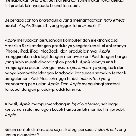
menciptakan
brand loyalty
karena konsumen akan loyal dengan
lini produk lainnya pada brand tersebut.
Beberapa contoh
brand
dunia yang memanfaatkan
halo effect
adalah
Apple
. Siapa sih yang nggak tahu
brand
ini?
Apple
merupakan perusahaan komputer dan elektronik asal
Amerika Serikat dengan produknya yang terkenal, di antaranya
iPhone, iPad, iPod, MacBook, dan produk lainnya.
Apple
menggunakan strategi dengan menawarkan iPod dengan harga
yang lebih murah dibandingkan produk
Apple
lainnya untuk
menjangkau pasar. Dengan
user experience
-nya yang baik dan
hanya kompatibel dengan Macbook, konsumen semakin tertarik
pengalaman iPod-Mac sehingga timbul
halo effect
yang
mendorong penjualan
Apple
. Dan
Apple
mengulangi strategi
tersebut dengan produk-produk lainnya.
Alhasil,
Apple
mampu membangun
loyal customer
, sehingga
konsumen rela merogoh kocek hanya untuk membeli lini produk
Apple
.
Selain contoh di atas, apa saja strategi persuasi
halo effect
yang
umum digunakan?