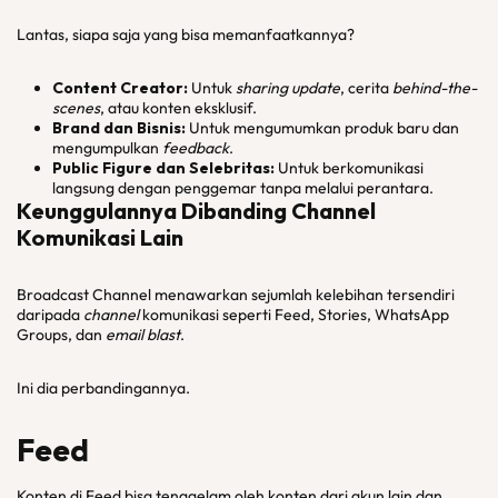
Lantas, siapa saja yang bisa memanfaatkannya?
Content Creator
:
Untuk
sharing
update
, cerita
behind-the-
scenes
, atau konten eksklusif.
Brand
dan Bisnis:
Untuk mengumumkan produk baru dan
mengumpulkan
feedback
.
Public Figure
dan Selebritas:
Untuk berkomunikasi
langsung dengan penggemar tanpa melalui perantara.
Keunggulannya Dibanding
Channel
Komunikasi Lain
Broadcast Channel menawarkan sejumlah kelebihan tersendiri
daripada
channel
komunikasi seperti Feed, Stories, WhatsApp
Groups, dan
email blast
.
Ini dia perbandingannya.
Feed
Konten di Feed bisa tenggelam oleh konten dari akun lain dan