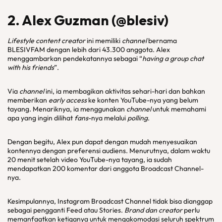
2. Alex Guzman (@blesiv)
Lifestyle content creator
ini memiliki
channel
bernama
BLESIVFAM dengan lebih dari 43.300 anggota. Alex
menggambarkan pendekatannya sebagai “
having a group chat
with his friends
”.
Via
channel
ini, ia membagikan aktivitas sehari-hari dan bahkan
memberikan
early access
ke konten YouTube-nya yang belum
tayang. Menariknya, ia menggunakan
channel
untuk memahami
apa yang ingin dilihat
fans
-nya melalui
polling
.
Dengan begitu, Alex pun dapat dengan mudah menyesuaikan
kontennya dengan preferensi audiens. Menurutnya, dalam waktu
20 menit setelah video YouTube-nya tayang, ia sudah
mendapatkan 200 komentar dari anggota Broadcast Channel-
nya.
Kesimpulannya, Instagram Broadcast Channel tidak bisa dianggap
sebagai pengganti Feed atau Stories.
Brand dan creator
perlu
memanfaatkan ketiganya untuk mengakomodasi seluruh spektrum