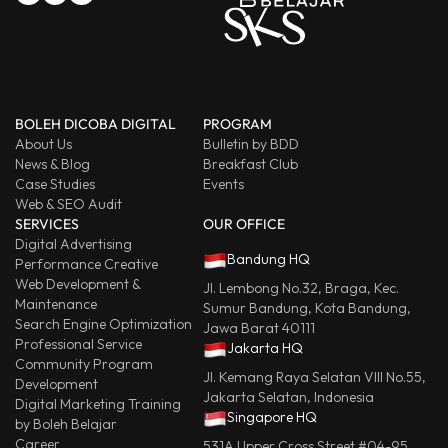
BOLEH DICOBA DIGITAL
PROGRAM
About Us
Bulletin by BDD
News & Blog
Breakfast Club
Case Studies
Events
Web & SEO Audit
SERVICES
OUR OFFICE
Digital Advertising
Bandung HQ
Performance Creative
Web Development &
Jl. Lembong No.32, Braga, Kec.
Maintenance
Sumur Bandung, Kota Bandung,
Search Engine Optimization
Jawa Barat 40111
Professional Service
Jakarta HQ
Community Program
Jl. Kemang Raya Selatan VIII No.55,
Development
Jakarta Selatan, Indonesia
Digital Marketing Training
Singapore HQ
by Boleh Belajar
Career
531A Upper Cross Street #04-95,