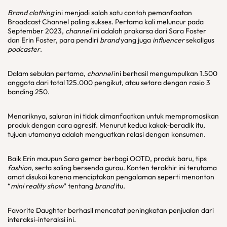
Brand clothing
ini menjadi salah satu contoh pemanfaatan
Broadcast Channel paling sukses. Pertama kali meluncur pada
September 2023,
channel
ini adalah prakarsa dari Sara Foster
dan Erin Foster, para pendiri
brand
yang juga
influencer
sekaligus
podcaster
.
Dalam sebulan pertama,
channel
ini berhasil mengumpulkan 1.500
anggota dari total 125.000 pengikut, atau setara dengan rasio 3
banding 250.
Menariknya, saluran ini tidak dimanfaatkan untuk mempromosikan
produk dengan cara agresif. Menurut kedua kakak-beradik itu,
tujuan utamanya adalah menguatkan relasi dengan konsumen.
Baik Erin maupun Sara gemar berbagi OOTD, produk baru, tips
fashion
, serta saling bersenda gurau. Konten terakhir ini terutama
amat disukai karena menciptakan pengalaman seperti menonton
“
mini reality show
” tentang
brand
itu.
Favorite Daughter berhasil mencatat peningkatan penjualan dari
interaksi-interaksi ini.