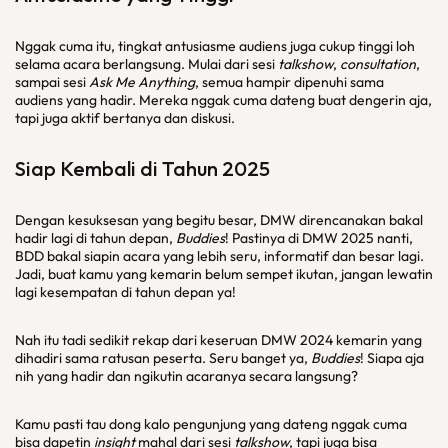
Nggak cuma itu, tingkat antusiasme audiens juga cukup tinggi loh
selama acara berlangsung. Mulai dari sesi
talkshow
,
consultation
,
sampai sesi
Ask Me Anything
, semua hampir dipenuhi sama
audiens yang hadir. Mereka nggak cuma dateng buat dengerin aja,
tapi juga aktif bertanya dan diskusi.
Siap Kembali di Tahun 2025
Dengan kesuksesan yang begitu besar, DMW direncanakan bakal
hadir lagi di tahun depan,
Buddies
! Pastinya di DMW 2025 nanti,
BDD bakal siapin acara yang lebih seru, informatif dan besar lagi.
Jadi, buat kamu yang kemarin belum sempet ikutan, jangan lewatin
lagi kesempatan di tahun depan ya!
Nah itu tadi sedikit rekap dari keseruan DMW 2024 kemarin yang
dihadiri sama ratusan peserta. Seru banget ya,
Buddies
! Siapa aja
nih yang hadir dan ngikutin acaranya secara langsung?
Kamu pasti tau dong kalo pengunjung yang dateng nggak cuma
bisa dapetin
insight
mahal dari sesi
talkshow
, tapi juga bisa