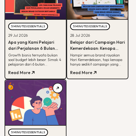
5 MINUTES ESSENTIALS
5 MINUTES ESSENTIALS
29 Jul 2026
28 Jul 2026
Apa yang Kami Pelajari
Belajar dari Campaign Hari
dari Perjalanan 6 Bulan
Kemerdekaan: Kenapa
Membantu Sebuah Brand
Hanya Sedikit yang Benar-
Growth bisnis ternyata bukan
Hampir semua brand rayakan
soal budget lebih besar. Simak 4
Hari Kemerdekaan, tapi kenapa
Outdoor Bertumbuh
Benar Diingat?
pelajaran dari 6 bulan
hanya sedikit campaign yang
mendampingi brand outdoor
diingat? Simak framework CARE
Read More
Read More
memahami peran tiap channel
untuk bikin campaign yang
marketing
bermakna.
5 MINUTES ESSENTIALS