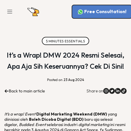
Free Consultation!
5 MINUTES ESSENTIALS
It’s a Wrap! DMW 2024 Resmi Selesai,
Apa Aja Sih Keseruannya? Cek Di Sini!
Posted on
23 Aug 2024
Back to main article
Share on
It’s a wrap!
Event
Digital Marketing Weekend
(DMW)
yang
diinisiasi oleh
Boleh Dicoba Digital (BDD)
baru aja selesai
digelar,
Buddies
!
Event
selebrasi industri
digital marketing
ini resmi
berakhir pada 3 Agustus 2024 di Ganara Art Space, fx Sudirman.