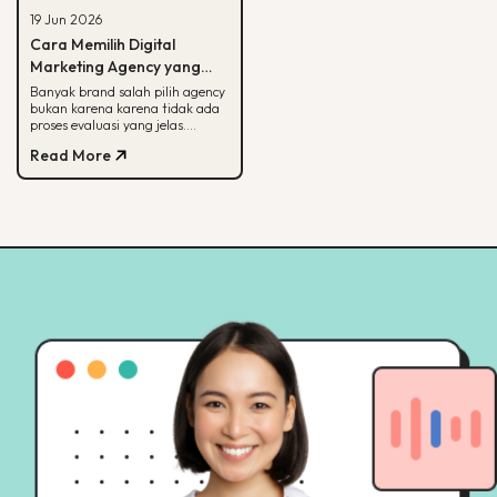
19 Jun 2026
Cara Memilih Digital
Marketing Agency yang
Tepat untuk Bisnis Kamu
Banyak brand salah pilih agency
bukan karena karena tidak ada
proses evaluasi yang jelas.
Panduan ini membantu kamu
Read More
menilai agency dari spesialisasi,
track record, hingga
transparansi pelaporan.