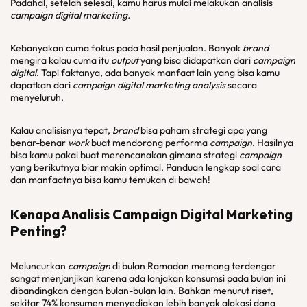
Padahal, setelah selesai, kamu harus mulai melakukan analisis
campaign digital marketing
.
Kebanyakan cuma fokus pada hasil penjualan. Banyak
brand
mengira kalau cuma itu
output
yang bisa didapatkan dari
campaign
digital
. Tapi faktanya, ada banyak manfaat lain yang bisa kamu
dapatkan dari
campaign digital marketing analysis
secara
menyeluruh.
Kalau analisisnya tepat,
brand
bisa paham strategi apa yang
benar-benar
work
buat mendorong performa
campaign
. Hasilnya
bisa kamu pakai buat merencanakan gimana strategi
campaign
yang berikutnya biar makin optimal. Panduan lengkap soal cara
dan manfaatnya bisa kamu temukan di bawah!
Kenapa Analisis Campaign Digital Marketing
Penting?
Meluncurkan
campaign
di bulan Ramadan memang terdengar
sangat menjanjikan karena ada lonjakan konsumsi pada bulan ini
dibandingkan dengan bulan-bulan lain. Bahkan menurut riset,
sekitar 74% konsumen menyediakan lebih banyak alokasi dana