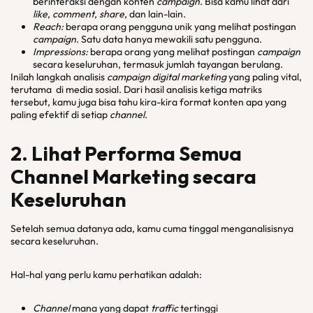
berinteraksi dengan konten
campaign
. Bisa kamu lihat dari
like
,
comment
,
share
, dan lain-lain.
Reach:
berapa orang pengguna unik yang melihat postingan
campaign
. Satu data hanya mewakili satu pengguna.
Impressions:
berapa orang yang melihat postingan
campaign
secara keseluruhan, termasuk jumlah tayangan berulang.
Inilah langkah analisis
campaign digital marketing
yang paling vital,
terutama di media sosial. Dari hasil analisis ketiga matriks
tersebut, kamu juga bisa tahu kira-kira format konten apa yang
paling efektif di setiap
channel
.
2. Lihat Performa Semua
Channel Marketing secara
Keseluruhan
Setelah semua datanya ada, kamu cuma tinggal menganalisisnya
secara keseluruhan.
Hal-hal yang perlu kamu perhatikan adalah:
Channel
mana yang dapat
traffic
tertinggi