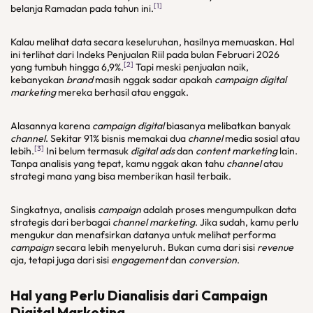
[1]
belanja Ramadan pada tahun ini.
Kalau melihat data secara keseluruhan, hasilnya memuaskan. Hal
ini terlihat dari Indeks Penjualan Riil pada bulan Februari 2026
[2]
yang tumbuh hingga 6,9%.
Tapi meski penjualan naik,
kebanyakan
brand
masih nggak sadar apakah
campaign digital
marketing
mereka berhasil atau enggak.
Alasannya karena
campaign digital
biasanya melibatkan banyak
channel
. Sekitar 91% bisnis memakai dua
channel
media sosial atau
[3]
lebih.
Ini belum termasuk
digital ads
dan
content marketing
lain.
Tanpa analisis yang tepat, kamu nggak akan tahu
channel
atau
strategi mana yang bisa memberikan hasil terbaik.
Singkatnya, analisis
campaign
adalah proses mengumpulkan data
strategis dari berbagai
channel marketing
. Jika sudah, kamu perlu
mengukur dan menafsirkan datanya untuk melihat performa
campaign
secara lebih menyeluruh. Bukan cuma dari sisi
revenue
aja, tetapi juga dari sisi
engagement
dan
conversion
.
Hal yang Perlu Dianalisis dari Campaign
Digital Marketing