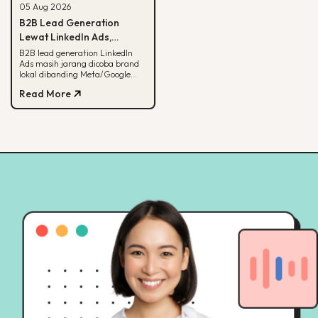
05 Aug 2026
B2B Lead Generation
Lewat LinkedIn Ads,
Strategi yang Masih
B2B lead generation LinkedIn
Ads masih jarang dicoba brand
Jarang Dicoba Brand
lokal dibanding Meta/Google
Lokal
Ads. Simak kenapa LinkedIn
Read More
unggul buat B2B dan cara
eksekusinya.