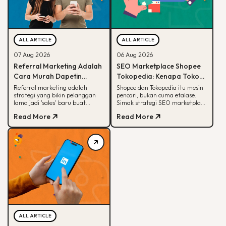
ALL ARTICLE
ALL ARTICLE
07 Aug 2026
06 Aug 2026
Referral Marketing Adalah
SEO Marketplace Shopee
Cara Murah Dapetin
Tokopedia: Kenapa Toko
Pelanggan Baru, Ini
Online-mu Perlu Lebih dari
Referral marketing adalah
Shopee dan Tokopedia itu mesin
strategi yang bikin pelanggan
pencari, bukan cuma etalase.
Alasannya
Sekadar Etalase
lama jadi 'sales' baru buat
Simak strategi SEO marketplace
brand-mu. Simak alasan
Shopee Tokopedia agar
Read More
Read More
efektifnya, jenis program,
produkmu lebih mudah
sampai contoh suksesnya.
ditemukan.
ALL ARTICLE