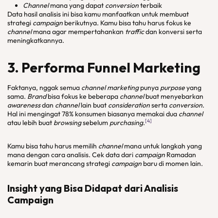
Channel
mana yang dapat
conversion
terbaik
Data hasil analisis ini bisa kamu manfaatkan untuk membuat
strategi
campaign
berikutnya. Kamu bisa tahu harus fokus ke
channel
mana agar mempertahankan
traffic
dan konversi serta
meningkatkannya.
3. Performa Funnel Marketing
Faktanya, nggak semua
channel
marketing
punya
purpose
yang
sama.
Brand
bisa fokus ke beberapa
channel
buat menyebarkan
awareness
dan
channel
lain buat
consideration
serta
conversion
.
Hal ini mengingat 78% konsumen biasanya memakai dua
channel
[4]
atau lebih buat
browsing
sebelum
purchasing
.
Kamu bisa tahu harus memilih
channel
mana untuk langkah yang
mana dengan cara analisis. Cek data dari
campaign
Ramadan
kemarin buat merancang strategi
campaign
baru di momen lain.
Insight yang Bisa Didapat dari Analisis
Campaign