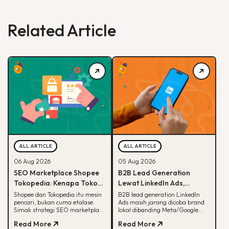
Related Article
ALL ARTICLE
ALL ARTICLE
06 Aug 2026
05 Aug 2026
SEO Marketplace Shopee
B2B Lead Generation
Tokopedia: Kenapa Toko
Lewat LinkedIn Ads,
Online-mu Perlu Lebih dari
Strategi yang Masih
Shopee dan Tokopedia itu mesin
B2B lead generation LinkedIn
pencari, bukan cuma etalase.
Ads masih jarang dicoba brand
Sekadar Etalase
Jarang Dicoba Brand
Simak strategi SEO marketplace
lokal dibanding Meta/Google
Lokal
Shopee Tokopedia agar
Ads. Simak kenapa LinkedIn
Read More
Read More
produkmu lebih mudah
unggul buat B2B dan cara