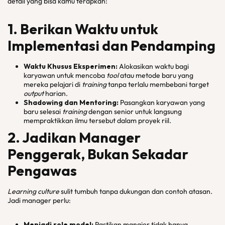
detail yang bisa kamu terapkan:
1. Berikan Waktu untuk
Implementasi dan Pendamping
Waktu Khusus Eksperimen:
Alokasikan waktu bagi
karyawan untuk mencoba
tool
atau metode baru yang
mereka pelajari di
training
tanpa terlalu membebani target
output
harian.
Shadowing
dan
Mentoring:
Pasangkan karyawan yang
baru selesai
training
dengan senior untuk langsung
mempraktikkan ilmu tersebut dalam proyek riil.
2. Jadikan Manager
Penggerak, Bukan Sekadar
Pengawas
Learning culture
sulit tumbuh tanpa dukungan dan contoh atasan.
Jadi manager perlu:
Menjadi role model:
Pastikan manajer tidak hanya