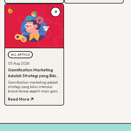
ditemukan.
eksekusinya.
ALL ARTICLE
05 Aug 2026
Gamification Marketing
Adalah Strategi yang Bikin
Konsumen Betah, Ini Cara
Gamification marketing adalah
strategi yang bikin interaksi
Kerjanya
brand terasa seperti main game.
Simak arti, alasan efektif, dan
Read More
cara mulainya di sini.