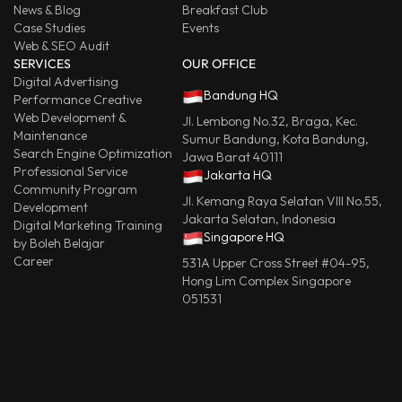
News & Blog
Breakfast Club
Case Studies
Events
Web & SEO Audit
SERVICES
OUR OFFICE
Digital Advertising
Bandung HQ
Performance Creative
Web Development &
Jl. Lembong No.32, Braga, Kec.
Maintenance
Sumur Bandung, Kota Bandung,
Search Engine Optimization
Jawa Barat 40111
Professional Service
Jakarta HQ
Community Program
Jl. Kemang Raya Selatan VIII No.55,
Development
Jakarta Selatan, Indonesia
Digital Marketing Training
Singapore HQ
by Boleh Belajar
Career
531A Upper Cross Street #04-95,
Hong Lim Complex Singapore
051531