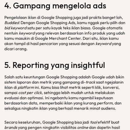
4. Gampang mengelola
ads
Pengelolaan iklan di Google Shopping juga jadi praktis banget loh,
Buddies
! Dengan Google Shopping Ads, kamu nggak perlu pilih dan
bid keyword
satu per satu kayak teks iklan biasa. Google otomatis
nentuin
keyword
yang relevan berdasarkan info produk yang udah
kamu masukin di Google Merchant Center. Dari situ, iklan kamu
akan tampil di hasil pencarian yang sesuai dengan
keyword
yang
dicari orang.
5.
Reporting
yang
insightful
Salah satu keuntungan Google Shopping adalah Google udah bikin
sistem laporan dan metrik yang gampang di-
track
saat ngejalanin
iklan di
platform
ini. Kamu bisa lihat metrik seperti klik, konversi,
sampai
cost per click
, sehingga lebih mudah untuk melakukan
evaluasi dan optimasi. Ini ngebantu kamu ngambil keputusan
berdasarkan data, memperbaiki iklan yang kurang
perform
, dan
sekaligus ningkatin iklan yang berhasil menarik minat audiens.
Secara keseluruhan, Google Shopping bisa jadi
tool
efektif buat
brands
yang pengen ningkatin visibilitas
online
dan dapetin hasil