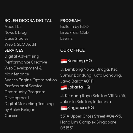
BOLEH DICOBA DIGITAL
PROGRAM
About Us
Bulletin by BDD
News & Blog
Breakfast Club
Case Studies
Events
Web & SEO Audit
SERVICES
OUR OFFICE
Digital Advertising
Bandung HQ
Performance Creative
Web Development &
Jl. Lembong No.32, Braga, Kec.
Maintenance
Sumur Bandung, Kota Bandung,
Search Engine Optimization
Jawa Barat 40111
Professional Service
Jakarta HQ
Community Program
Jl. Kemang Raya Selatan VIII No.55,
Development
Jakarta Selatan, Indonesia
Digital Marketing Training
Singapore HQ
by Boleh Belajar
Career
531A Upper Cross Street #04-95,
Hong Lim Complex Singapore
051531