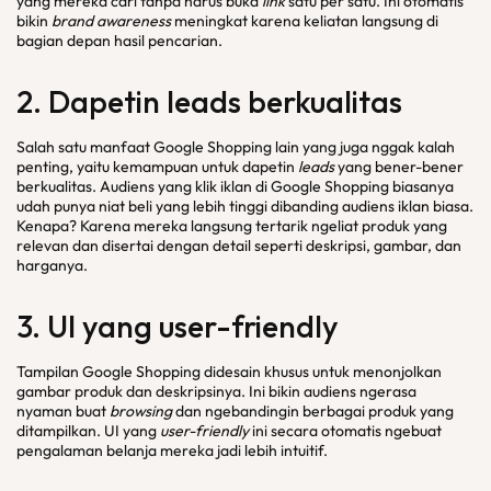
yang mereka cari tanpa harus buka
link
satu per satu. Ini otomatis
bikin
brand awareness
meningkat karena keliatan langsung di
bagian depan hasil pencarian.
2. Dapetin
leads
berkualitas
Salah satu manfaat Google Shopping lain yang juga nggak kalah
penting, yaitu kemampuan untuk dapetin
leads
yang bener-bener
berkualitas. Audiens yang klik iklan di Google Shopping biasanya
udah punya niat beli yang lebih tinggi dibanding audiens iklan biasa.
Kenapa? Karena mereka langsung tertarik ngeliat produk yang
relevan dan disertai dengan detail seperti deskripsi, gambar, dan
harganya.
3. UI yang
user-friendly
Tampilan Google Shopping didesain khusus untuk menonjolkan
gambar produk dan deskripsinya. Ini bikin audiens ngerasa
nyaman buat
browsing
dan ngebandingin berbagai produk yang
ditampilkan. UI yang
user-friendly
ini secara otomatis ngebuat
pengalaman belanja mereka jadi lebih intuitif.