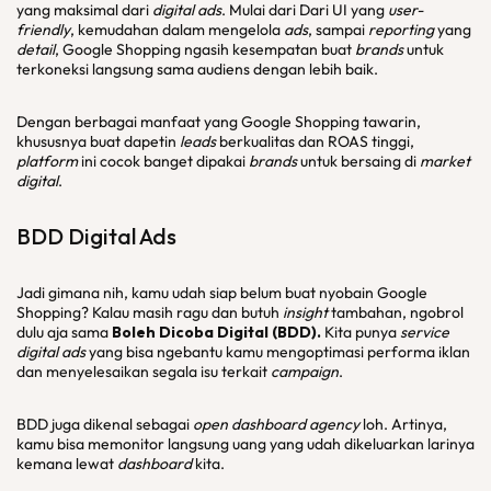
yang maksimal dari
digital ads
. Mulai dari Dari UI yang
user-
friendly
, kemudahan dalam mengelola
ads
, sampai
reporting
yang
detail
, Google Shopping ngasih kesempatan buat
brands
untuk
terkoneksi langsung sama audiens dengan lebih baik.
Dengan berbagai manfaat yang Google Shopping tawarin,
khususnya buat dapetin
leads
berkualitas dan ROAS tinggi,
platform
ini cocok banget dipakai
brands
untuk bersaing di
market
digital
.
BDD
Digital Ads
Jadi gimana nih, kamu udah siap belum buat nyobain Google
Shopping? Kalau masih ragu dan butuh
insight
tambahan, ngobrol
dulu aja sama
Boleh Dicoba Digital (BDD).
Kita punya
service
digital ads
yang bisa ngebantu kamu mengoptimasi performa iklan
dan menyelesaikan segala isu terkait
campaign
.
BDD juga dikenal sebagai
open dashboard agency
loh. Artinya,
kamu bisa memonitor langsung uang yang udah dikeluarkan larinya
kemana lewat
dashboard
kita.