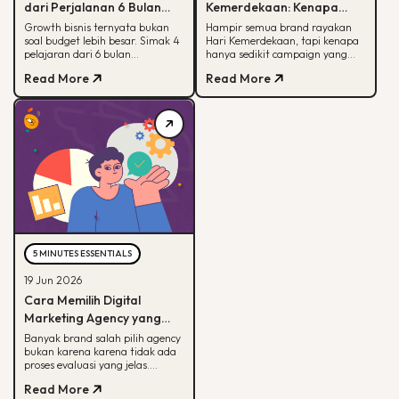
dari Perjalanan 6 Bulan
Kemerdekaan: Kenapa
Membantu Sebuah Brand
Hanya Sedikit yang Benar-
Growth bisnis ternyata bukan
Hampir semua brand rayakan
soal budget lebih besar. Simak 4
Hari Kemerdekaan, tapi kenapa
Outdoor Bertumbuh
Benar Diingat?
pelajaran dari 6 bulan
hanya sedikit campaign yang
mendampingi brand outdoor
diingat? Simak framework CARE
Read More
Read More
memahami peran tiap channel
untuk bikin campaign yang
marketing
bermakna.
5 MINUTES ESSENTIALS
19 Jun 2026
Cara Memilih Digital
Marketing Agency yang
Tepat untuk Bisnis Kamu
Banyak brand salah pilih agency
bukan karena karena tidak ada
proses evaluasi yang jelas.
Panduan ini membantu kamu
Read More
menilai agency dari spesialisasi,