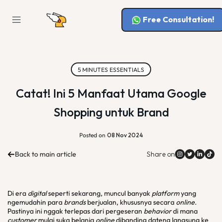
Free Consultation!
5 MINUTES ESSENTIALS
Catat! Ini 5 Manfaat Utama Google
Shopping untuk Brand
Posted on
08 Nov 2024
Back to main article
Share on
Di era
digital
seperti sekarang, muncul banyak
platform
yang
ngemudahin para
brands
berjualan, khususnya secara
online
.
Pastinya ini nggak terlepas dari pergeseran
behavior
di mana
customer
mulai suka belanja
online
dibanding dateng langsung ke