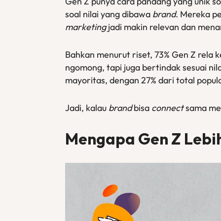
Gen Z punya cara pandang yang unik soa
soal nilai yang dibawa
brand
. Mereka pe
marketing
jadi makin relevan dan mena
Bahkan menurut riset, 73% Gen Z rela k
ngomong, tapi juga bertindak sesuai ni
mayoritas, dengan 27% dari total popula
Jadi, kalau
brand
bisa
connect
sama mer
Mengapa Gen Z Lebih 