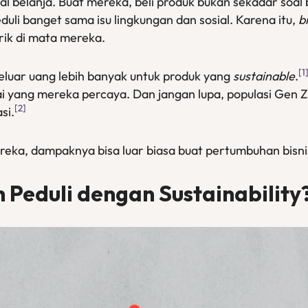
l belanja. Buat mereka, beli produk bukan sekadar soal 
duli banget sama isu lingkungan dan sosial. Karena itu,
b
rik di mata mereka.
[1
eluar uang lebih banyak untuk produk yang
sustainable
.
lai yang mereka percaya. Dan jangan lupa, populasi Gen Z
[2]
si.
eka, dampaknya bisa luar biasa buat pertumbuhan bisni
Peduli dengan Sustainability