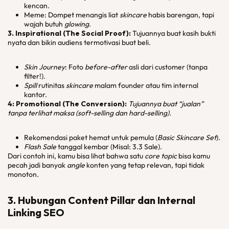
kencan.
Meme: Dompet menangis liat
skincare
habis barengan, tapi
wajah butuh
glowing
.
3. Inspirational (The Social Proof):
Tujuannya buat kasih bukti
nyata dan bikin audiens termotivasi buat beli.
Skin Journey
: Foto
before-after
asli dari customer (tanpa
filter!).
Spill
rutinitas
skincare
malam founder atau tim internal
kantor.
4: Promotional (The Conversion):
Tujuannya buat “jualan”
tanpa terlihat maksa (soft-selling dan hard-selling).
Rekomendasi paket hemat untuk pemula (
Basic Skincare Set
).
Flash Sale
tanggal kembar (Misal: 3.3 Sale).
Dari contoh ini, kamu bisa lihat bahwa satu
core topic
bisa kamu
pecah jadi banyak
angle
konten yang tetap relevan, tapi tidak
monoton.
3. Hubungan Content Pillar dan Internal
Linking SEO