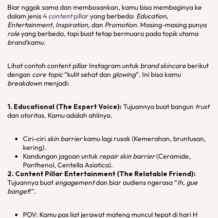
Biar nggak sama dan membosankan, kamu bisa membaginya ke
dalam jenis
4
content
pillar
yang berbeda:
Education,
Entertainment, Inspiration,
dan
Promotion
. Masing-masing punya
role
yang berbeda, tapi buat tetap bermuara pada topik utama
brand
kamu.
Lihat contoh content pillar Instagram untuk
brand
skincare
berikut
dengan
core topic
“kulit sehat dan
glowing
”. Ini bisa kamu
breakdown m
enjadi:
1. Educational
(The Expert Voice
):
Tujuannya buat bangun
trust
dan otoritas. Kamu adalah ahlinya.
Ciri-ciri
skin barrier
kamu lagi rusak (Kemerahan, bruntusan,
kering).
Kandungan jagoan untuk
repair skin barrier
(Ceramide,
Panthenol, Centella Asiatica).
2. Content Pillar Entertainment (
The Relatable Friend
):
Tujuannya buat
engagement
dan biar audiens ngerasa “
Ih, gue
banget
!”.
POV: Kamu pas liat jerawat mateng muncul tepat di hari H