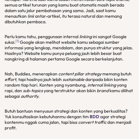
semua artikel turunan yang kamu buat otomatis masih berada
dalam satu jalur pembahasan yang sama. Jadi, saat kamu
menautkan
link
antar-artikel, itu terasa natural dan memang
dibutuhkan pembaca.
Perlu kamu tahu, penggunaan internal
linking
ini sangat Google
[1]
sukai.
Google akan melihat website kamu sebagai sumber
informasi yang lengkap, mendalam, dan punya struktur yang jelas.
Hasilnya? Website kamu punya peluang jauh lebih besar buat
nangkring di halaman pertama Google secara berkelanjutan.
Nah, Buddies, menerapkan
content pillar strategy
memang butuh
effort,
tapi hasilnya jauh lebih
sustainable
daripada bikin konten
random tiap hari. Konten yang nyambung,
internal linking
yang
rapi, dan
sub-topics
yang terstruktur akan bikin
brand
kamu dilihat
sebagai
authority.
Butuh bantuan menyusun strategi dan konten yang berkualitas?
Yuk konsultasikan kebutuhanmu dengan tim
BDD
agar strategi
kontenmu nggak cuma jalan, tapi bisa
convert traffic
dan menjadi
profit.