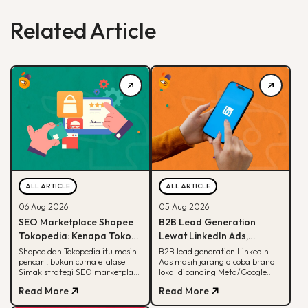
Related Article
ALL ARTICLE
ALL ARTICLE
06 Aug 2026
05 Aug 2026
SEO Marketplace Shopee
B2B Lead Generation
Tokopedia: Kenapa Toko
Lewat LinkedIn Ads,
Online-mu Perlu Lebih dari
Strategi yang Masih
Shopee dan Tokopedia itu mesin
B2B lead generation LinkedIn
pencari, bukan cuma etalase.
Ads masih jarang dicoba brand
Sekadar Etalase
Jarang Dicoba Brand
Simak strategi SEO marketplace
lokal dibanding Meta/Google
Lokal
Shopee Tokopedia agar
Ads. Simak kenapa LinkedIn
Read More
Read More
produkmu lebih mudah
unggul buat B2B dan cara
ditemukan.
eksekusinya.