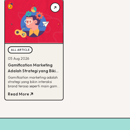
ALL ARTICLE
05 Aug 2026
Gamification Marketing
Adalah Strategi yang Bikin
Konsumen Betah, Ini Cara
Gamification marketing adalah
strategi yang bikin interaksi
Kerjanya
brand terasa seperti main game.
Simak arti, alasan efektif, dan
Read More
cara mulainya di sini.