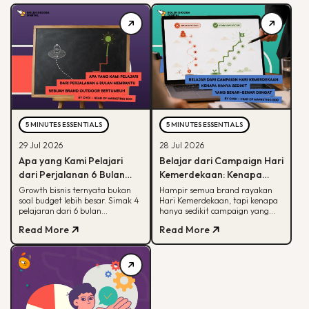
5 MINUTES ESSENTIALS
5 MINUTES ESSENTIALS
29 Jul 2026
28 Jul 2026
Apa yang Kami Pelajari
Belajar dari Campaign Hari
dari Perjalanan 6 Bulan
Kemerdekaan: Kenapa
Membantu Sebuah Brand
Hanya Sedikit yang Benar-
Growth bisnis ternyata bukan
Hampir semua brand rayakan
soal budget lebih besar. Simak 4
Hari Kemerdekaan, tapi kenapa
Outdoor Bertumbuh
Benar Diingat?
pelajaran dari 6 bulan
hanya sedikit campaign yang
mendampingi brand outdoor
diingat? Simak framework CARE
Read More
Read More
memahami peran tiap channel
untuk bikin campaign yang
marketing
bermakna.