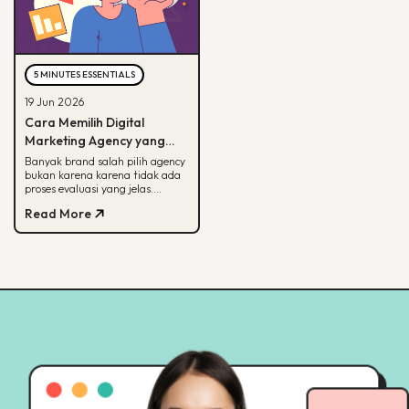
5 MINUTES ESSENTIALS
19 Jun 2026
Cara Memilih Digital
Marketing Agency yang
Tepat untuk Bisnis Kamu
Banyak brand salah pilih agency
bukan karena karena tidak ada
proses evaluasi yang jelas.
Panduan ini membantu kamu
Read More
menilai agency dari spesialisasi,
track record, hingga
transparansi pelaporan.