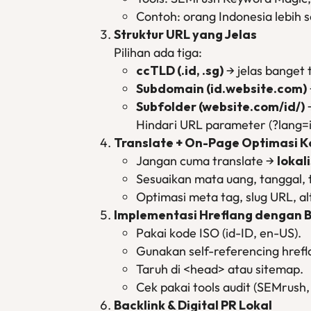
Contoh: orang Indonesia lebih se
Struktur URL yang Jelas
Pilihan ada tiga:
ccTLD (.id, .sg)
→ jelas banget t
Subdomain (id.website.com)
Subfolder (website.com/id/)
→
Hindari URL parameter (?lang=i
Translate + On-Page Optimasi 
Jangan cuma translate →
lokali
Sesuaikan mata uang, tanggal,
Optimasi meta tag, slug URL, alt
Implementasi Hreflang dengan 
Pakai kode ISO (id-ID, en-US).
Gunakan self-referencing hrefl
Taruh di <head> atau sitemap.
Cek pakai tools audit (SEMrush,
Backlink & Digital PR Lokal