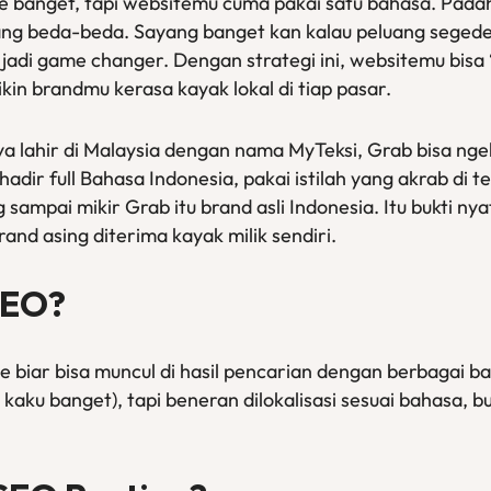
 banget, tapi websitemu cuma pakai satu bahasa. Padah
ang beda-beda. Sayang banget kan kalau peluang seged
EO jadi game changer. Dengan strategi ini, websitemu bi
kin brandmu kerasa kayak lokal di tiap pasar.
 lahir di Malaysia dengan nama MyTeksi, Grab bisa nge
hadir full Bahasa Indonesia, pakai istilah yang akrab di
sampai mikir Grab itu brand asli Indonesia. Itu bukti ny
brand asing diterima kayak milik sendiri.
SEO?
e biar bisa muncul di hasil pencarian dengan berbagai b
kaku banget), tapi beneran dilokalisasi sesuai bahasa, b