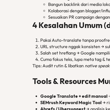
Bangun backlink dari media loka
Kolaborasi dengan blogger/influ
Sesuaikan PR campaign dengan 
4 Kesalahan Umum (d
Pakai Auto-translate tanpa proofre
URL structure nggak konsisten → sul
Salah set hreflang → Google nampil
Cuma fokus teks, lupa meta tag & tekn
Tips: Audit rutin & libatkan
native speak
Tools & Resources Mu
Google Translate + edit manual
→
SEMrush Keyword Magic Tool
→ ri
Ahrefs / Ubersuggest
→ analisis k