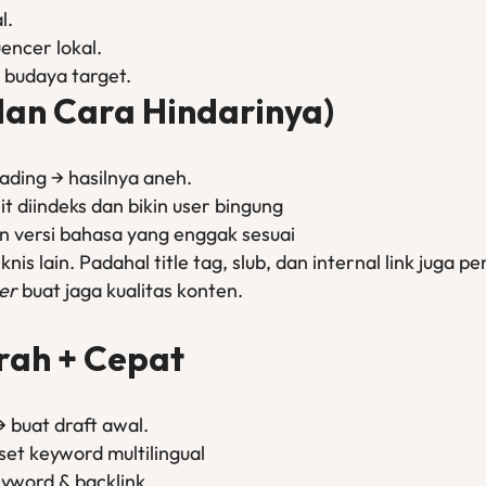
l.
encer lokal.
budaya target.
an Cara Hindarinya)
ading → hasilnya aneh.
it diindeks dan bikin user bingung
in versi bahasa yang enggak sesuai
is lain. Padahal title tag, slub, dan internal link juga pe
er
buat jaga kualitas konten.
rah + Cepat
 buat draft awal.
set keyword multilingual
eyword & backlink