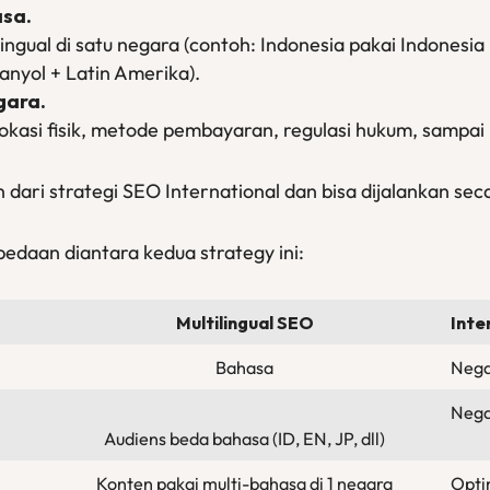
asa.
ingual di satu negara (contoh: Indonesia pakai Indonesia 
panyol + Latin Amerika).
gara.
okasi fisik, metode pembayaran, regulasi hukum, sampai l
ian dari strategi SEO International dan bisa dijalankan s
rbedaan diantara kedua strategy ini:
Multilingual SEO
Inte
Bahasa
Nega
Nega
Audiens beda bahasa (ID, EN, JP, dll)
Konten pakai multi-bahasa di 1 negara
Opti