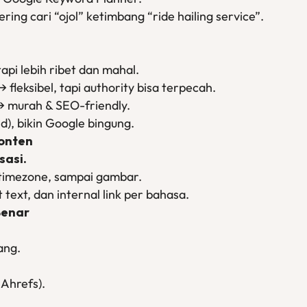
ring cari “ojol” ketimbang “ride hailing service”.
api lebih ribet dan mahal.
→ fleksibel, tapi authority bisa terpecah.
 murah & SEO-friendly.
d), bikin Google bingung.
Konten
sasi.
 timezone, sampai gambar.
 text, dan internal link per bahasa.
Benar
ang.
 Ahrefs).