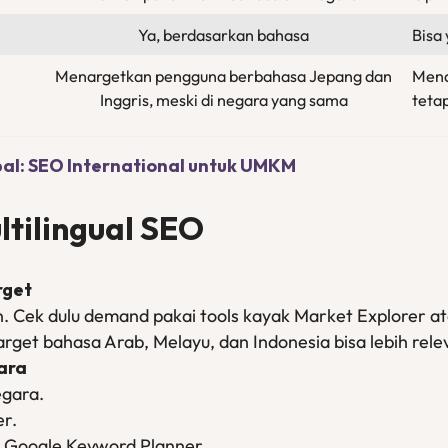
Ya, berdasarkan bahasa
Bisa 
Menargetkan pengguna berbahasa Jepang dan
Mena
Inggris, meski di negara yang sama
teta
al: SEO International untuk UMKM
ltilingual SEO
rget
. Cek dulu demand pakai tools kayak Market Explorer a
target bahasa Arab, Melayu, dan Indonesia bisa lebih rel
ara
egara.
r.
 Google Keyword Planner.