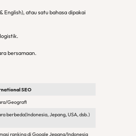
& English), atau satu bahasa dipakai
ogistik.
ecara bersamaan.
rnational SEO
ra/Geografi
ra berbeda(Indonesia, Jepang, USA, dsb.)
masi ranking di Google Jepang/Indonesia