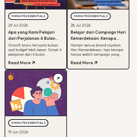
5 MINUTES ESSENTIALS
5 MINUTES ESSENTIALS
29 Jul 2026
28 Jul 2026
Apa yang Kami Pelajari
Belajar dari Campaign Hari
dari Perjalanan 6 Bulan
Kemerdekaan: Kenapa
Membantu Sebuah Brand
Hanya Sedikit yang Benar-
Growth bisnis ternyata bukan
Hampir semua brand rayakan
soal budget lebih besar. Simak 4
Hari Kemerdekaan, tapi kenapa
Outdoor Bertumbuh
Benar Diingat?
pelajaran dari 6 bulan
hanya sedikit campaign yang
mendampingi brand outdoor
diingat? Simak framework CARE
Read More
Read More
memahami peran tiap channel
untuk bikin campaign yang
marketing
bermakna.
5 MINUTES ESSENTIALS
19 Jun 2026