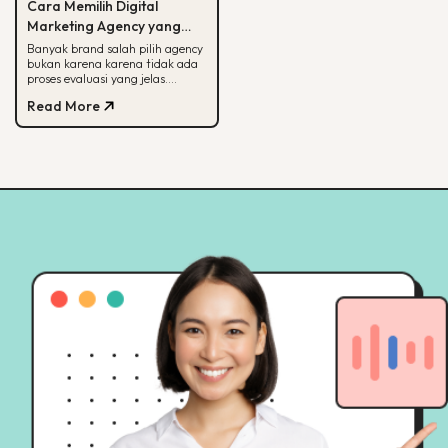
Cara Memilih Digital
Marketing Agency yang
Tepat untuk Bisnis Kamu
Banyak brand salah pilih agency
bukan karena karena tidak ada
proses evaluasi yang jelas.
Panduan ini membantu kamu
Read More
menilai agency dari spesialisasi,
track record, hingga
transparansi pelaporan.