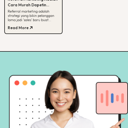
Cara Murah Dapetin
Pelanggan Baru, Ini
Referral marketing adalah
strategi yang bikin pelanggan
Alasannya
lama jadi 'sales' baru buat
brand-mu. Simak alasan
Read More
efektifnya, jenis program,
sampai contoh suksesnya.