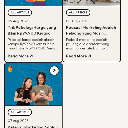
ALL ARTICLE
ALL ARTICLE
09 Aug 2026
08 Aug 2026
Trik Psikologi Harga yang
Podcast Marketing Adalah
Bikin Rp99.900 Kerasa
Peluang yang Masih
Lebih Murah dari
Dianggurin Banyak Brand,
Psikologi harga adalah alasan
Podcast marketing adalah
kenapa Rp99.900 kerasa lebih
peluang audio content yang
Rp100.000
Sayang Banget
murah dari Rp100.000. Simak
masih underrated. Simak
cara kerjanya, teknik penerapan,
kenapa podcast beda dari media
Read More
Read More
sampai kapan sebaiknya
sosial dan cara brand mulai
dihindari.
memanfaatkannya.
ALL ARTICLE
07 Aug 2026
Referral Marketing Adalah