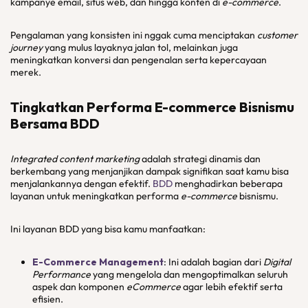
kampanye email, situs web, dan hingga konten di
e-commerce
.
Pengalaman yang konsisten ini nggak cuma menciptakan
customer
journey
yang mulus layaknya jalan tol, melainkan juga
meningkatkan konversi dan pengenalan serta kepercayaan
merek.
Tingkatkan Performa E-commerce Bisnismu
Bersama BDD
Integrated content marketing
adalah strategi dinamis dan
berkembang yang menjanjikan dampak signifikan saat kamu bisa
menjalankannya dengan efektif.
BDD
menghadirkan beberapa
layanan untuk meningkatkan performa
e-commerce
bisnismu.
Ini layanan BDD yang bisa kamu manfaatkan:
E-Commerce Management
: Ini adalah bagian dari
Digital
Performance
yang
mengelola dan mengoptimalkan seluruh
aspek dan komponen
eCommerce
agar lebih efektif serta
efisien.