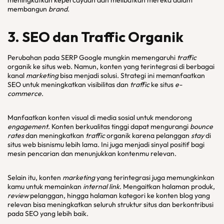
meningkatkan kepercayaan dan melibatkan mereka dalam
membangun
brand
.
3. SEO dan
Traffic
Organik
Perubahan pada SERP Google mungkin memengaruhi
traffic
organik ke situs web. Namun, konten yang terintegrasi di berbagai
kanal
marketing
bisa menjadi solusi. Strategi ini memanfaatkan
SEO untuk meningkatkan visibilitas dan
traffic
ke situs
e-
commerce
.
Manfaatkan konten visual di media sosial untuk mendorong
engagement
. Konten berkualitas tinggi dapat mengurangi
bounce
rates
dan meningkatkan
traffic
organik karena pelanggan
stay
di
situs web bisnismu lebih lama. Ini juga menjadi sinyal positif bagi
mesin pencarian dan menunjukkan kontenmu relevan.
Selain itu, konten
marketing
yang terintegrasi juga memungkinkan
kamu untuk memainkan
internal link
. Mengaitkan halaman produk,
review
pelanggan, hingga halaman kategori ke konten blog yang
relevan bisa meningkatkan seluruh struktur situs dan berkontribusi
pada SEO yang lebih baik.