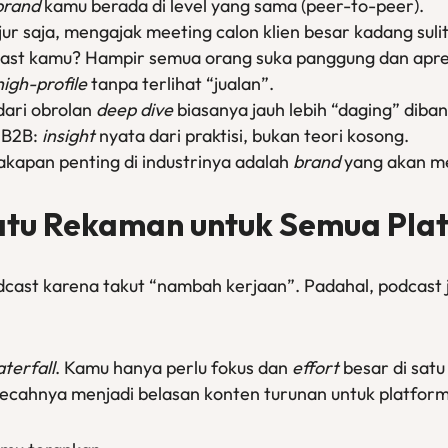
brand
kamu berada di level yang sama (peer-to-peer).
jur saja, mengajak meeting calon klien besar kadang sul
ast kamu? Hampir semua orang suka panggung dan apresi
high-profile
tanpa terlihat “jualan”.
dari obrolan
deep dive
biasanya jauh lebih “daging” diband
s B2B:
insight
nyata dari praktisi, bukan teori kosong.
akapan penting di industrinya adalah
brand
yang akan m
 Satu Rekaman untuk Semua Pla
ast karena takut “nambah kerjaan”. Padahal, podcast ju
terfall
. Kamu hanya perlu fokus dan
effort
besar di satu
ecahnya menjadi belasan konten turunan untuk platform 