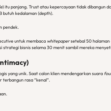
le
) itu panjang. Trust atau kepercayaan tidak dibangun 
B2B butuh kedalaman (depth).
in pendek.
executive untuk membaca
whitepaper
setebal 50 halaman 
trategi bisnis selama 30 menit sambil mereka menyetir p
Intimacy)
ogis yang unik. Saat calon klien mendengarkan suara
fou
ar terbangun rasa “kenal”.
an.