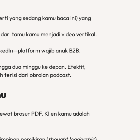
erti yang sedang kamu baca ini) yang
dari tamu kamu menjadi video vertikal.
inkedIn—platform wajib anak B2B.
ngga dua minggu ke depan. Efektif,
 terisi dari obrolan podcast.
mu
lewat brosur PDF. Klien kamu adalah
mpinan pemikiran (
thought leadership
),