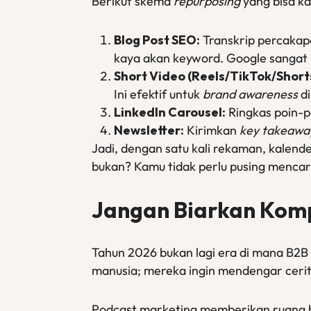
Berikut skema
repurposing
yang bisa k
Blog Post SEO:
Transkrip percakapa
kaya akan keyword. Google sangat
Short Video (Reels/TikTok/Short
Ini efektif untuk
brand awareness
di
LinkedIn Carousel:
Ringkas poin-p
Newsletter:
Kirimkan
key takeawa
Jadi, dengan satu kali rekaman, kalend
bukan? Kamu tidak perlu pusing mencari
Jangan Biarkan Kom
Tahun 2026 bukan lagi era di mana B2B
manusia; mereka ingin mendengar cerit
Podcast marketing memberikan ruang 