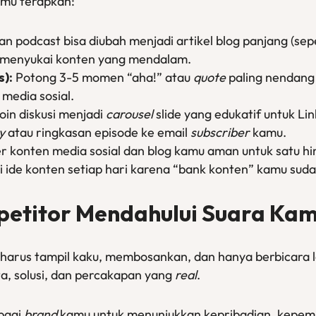
amu terapkan:
n podcast bisa diubah menjadi artikel blog panjang (sep
 menyukai konten yang mendalam.
s):
Potong 3-5 momen “aha!” atau
quote
paling nendang 
 media sosial.
oin diskusi menjadi
carousel
slide yang edukatif untuk L
y
atau ringkasan episode ke email
subscriber
kamu.
er konten media sosial dan blog kamu aman untuk satu hi
 ide konten setiap hari karena “bank konten” kamu sudah
petitor Mendahului Suara Ka
 harus tampil kaku, membosankan, dan hanya berbicara 
a, solusi, dan percakapan yang
real
.
bagi
brand
kamu untuk menunjukkan kepribadian, kepemi