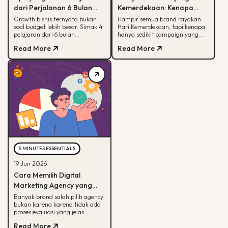
dari Perjalanan 6 Bulan
Kemerdekaan: Kenapa
Membantu Sebuah Brand
Hanya Sedikit yang Benar-
Growth bisnis ternyata bukan
Hampir semua brand rayakan
soal budget lebih besar. Simak 4
Hari Kemerdekaan, tapi kenapa
Outdoor Bertumbuh
Benar Diingat?
pelajaran dari 6 bulan
hanya sedikit campaign yang
mendampingi brand outdoor
diingat? Simak framework CARE
Read More
Read More
memahami peran tiap channel
untuk bikin campaign yang
marketing
bermakna.
5 MINUTES ESSENTIALS
19 Jun 2026
Cara Memilih Digital
Marketing Agency yang
Tepat untuk Bisnis Kamu
Banyak brand salah pilih agency
bukan karena karena tidak ada
proses evaluasi yang jelas.
Panduan ini membantu kamu
Read More
menilai agency dari spesialisasi,