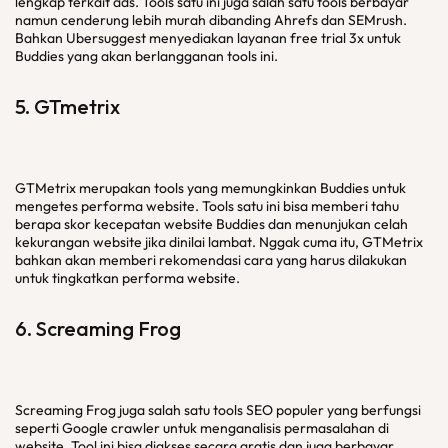
lengkap terkait ads. Tools satu ini juga salah satu tools berbayar
namun cenderung lebih murah dibanding Ahrefs dan SEMrush.
Bahkan Ubersuggest menyediakan layanan free trial 3x untuk
Buddies yang akan berlangganan tools ini.
5. GTmetrix
GTMetrix merupakan tools yang memungkinkan Buddies untuk
mengetes performa website. Tools satu ini bisa memberi tahu
berapa skor kecepatan website Buddies dan menunjukan celah
kekurangan website jika dinilai lambat. Nggak cuma itu, GTMetrix
bahkan akan memberi rekomendasi cara yang harus dilakukan
untuk tingkatkan performa website.
6. Screaming Frog
Screaming Frog juga salah satu tools SEO populer yang berfungsi
seperti Google crawler untuk menganalisis permasalahan di
website. Tool ini bisa diakses secara gratis dan juga berbayar.