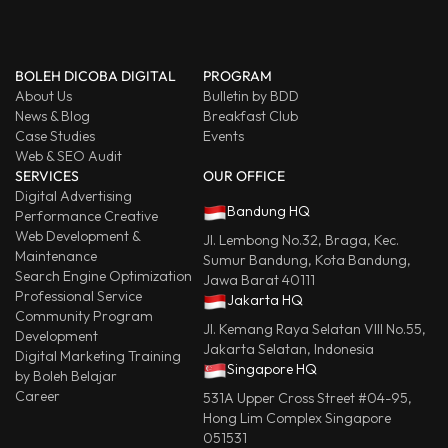
BOLEH DICOBA DIGITAL
PROGRAM
About Us
Bulletin by BDD
News & Blog
Breakfast Club
Case Studies
Events
Web & SEO Audit
SERVICES
OUR OFFICE
Digital Advertising
Bandung HQ
Performance Creative
Web Development &
Jl. Lembong No.32, Braga, Kec.
Maintenance
Sumur Bandung, Kota Bandung,
Search Engine Optimization
Jawa Barat 40111
Professional Service
Jakarta HQ
Community Program
Jl. Kemang Raya Selatan VIII No.55,
Development
Jakarta Selatan, Indonesia
Digital Marketing Training
Singapore HQ
by Boleh Belajar
Career
531A Upper Cross Street #04-95,
Hong Lim Complex Singapore
051531