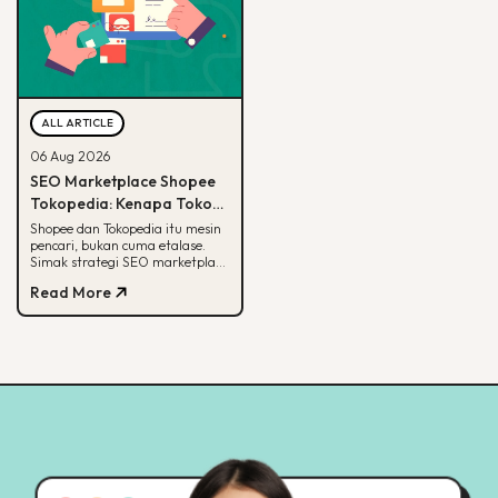
ALL ARTICLE
06 Aug 2026
SEO Marketplace Shopee
Tokopedia: Kenapa Toko
Online-mu Perlu Lebih dari
Shopee dan Tokopedia itu mesin
pencari, bukan cuma etalase.
Sekadar Etalase
Simak strategi SEO marketplace
Shopee Tokopedia agar
Read More
produkmu lebih mudah
ditemukan.