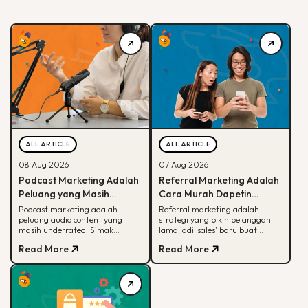
ALL ARTICLE
ALL ARTICLE
08 Aug 2026
07 Aug 2026
Podcast Marketing Adalah
Referral Marketing Adalah
Peluang yang Masih
Cara Murah Dapetin
Dianggurin Banyak Brand,
Pelanggan Baru, Ini
Podcast marketing adalah
Referral marketing adalah
peluang audio content yang
strategi yang bikin pelanggan
Sayang Banget
Alasannya
masih underrated. Simak
lama jadi 'sales' baru buat
kenapa podcast beda dari media
brand-mu. Simak alasan
Read More
Read More
sosial dan cara brand mulai
efektifnya, jenis program,
memanfaatkannya.
sampai contoh suksesnya.