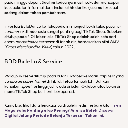
pada minggu depan. Saat ini keduanya masih sekedar mencapai
kesepakatan informal dan rincian akhir dari kerjasama tersebut
sedang dalam tahap pembahasan.
Investasi ByteDance ke Tokopedia ini menjadi bukti kalau pasar
e-
commerce
di Indonesia sangat penting bagi TikTok Shop. Sebelum
ditutup pada 4 Oktober lalu, TikTok Shop adalah salah satu dari
enam
marketplace
terbesar di tanah air, berdasarkan nilai GMV
(Gross Merchandise Value
) tahun 2022.
BDD Bulletin & Service
Walaupun resmi ditutup pada bulan Oktober kemarin, tapi ternyata
campaign upper funnel
di TikTok tetap tumbuh loh. Bahkan
kenaikan
spent
tertinggi justru ada di bulan Oktober atau bulan di
mana TikTok Shop berhenti beroperasi.
Kamu bisa lihat data lengkapnya di buletin edisi terbaru kita,
Tren
Mega Sale: Penting atau Pening? Analisa Boleh Dicoba
Digital Jelang Periode Belanja Terbesar Tahun Ini.