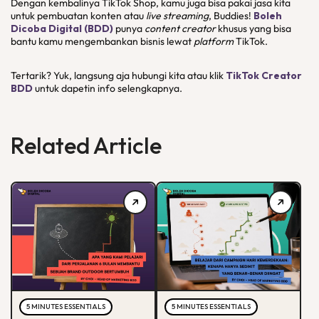
Dengan kembalinya TikTok Shop, kamu juga bisa pakai jasa kita
untuk pembuatan konten atau
live streaming
, Buddies!
Boleh
Dicoba Digital (BDD)
punya
content creator
khusus yang bisa
bantu kamu mengembankan bisnis lewat
platform
TikTok.
Tertarik? Yuk, langsung aja hubungi kita atau klik
TikTok Creator
BDD
untuk dapetin info selengkapnya.
Related Article
5 MINUTES ESSENTIALS
5 MINUTES ESSENTIALS