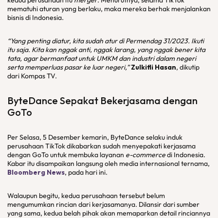
kedua perusahaan itu
merger
. Menurutnya, selama TikTok
mematuhi aturan yang berlaku, maka mereka berhak menjalankan
bisnis di Indonesia.
“Yang penting diatur, kita sudah atur di Permendag 31/2023. Ikuti
itu saja. Kita kan nggak anti, nggak larang, yang nggak bener kita
tata, agar bermanfaat untuk UMKM dan industri dalam negeri
serta memperluas pasar ke luar negeri,”
Zulkifli Hasan
, dikutip
dari Kompas TV.
ByteDance Sepakat Bekerjasama dengan
GoTo
Per Selasa, 5 Desember kemarin, ByteDance selaku induk
perusahaan TikTok dikabarkan sudah menyepakati kerjasama
dengan GoTo untuk membuka layanan
e-commerce
di Indonesia.
Kabar itu disampaikan langsung oleh media internasional ternama,
Bloomberg News
, pada hari ini.
Walaupun begitu, kedua perusahaan tersebut belum
mengumumkan rincian dari kerjasamanya. Dilansir dari sumber
yang sama, kedua belah pihak akan memaparkan detail rinciannya