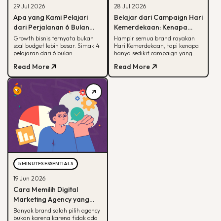
29 Jul 2026
28 Jul 2026
Apa yang Kami Pelajari
Belajar dari Campaign Hari
dari Perjalanan 6 Bulan
Kemerdekaan: Kenapa
Membantu Sebuah Brand
Hanya Sedikit yang Benar-
Growth bisnis ternyata bukan
Hampir semua brand rayakan
soal budget lebih besar. Simak 4
Hari Kemerdekaan, tapi kenapa
Outdoor Bertumbuh
Benar Diingat?
pelajaran dari 6 bulan
hanya sedikit campaign yang
mendampingi brand outdoor
diingat? Simak framework CARE
Read More
Read More
memahami peran tiap channel
untuk bikin campaign yang
marketing
bermakna.
5 MINUTES ESSENTIALS
19 Jun 2026
Cara Memilih Digital
Marketing Agency yang
Tepat untuk Bisnis Kamu
Banyak brand salah pilih agency
bukan karena karena tidak ada