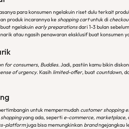
asanya para konsumen ngelakuin riset dulu terkait produ
kan produk incarannya ke
shopping cart
untuk di
checkou
d
buat ngelakuin
early preparations
dari 1-3 bulan sebelu
arik atau ngasih penawaran eksklusif buat konsumen y
rik
ion for consumers, Buddies
. Jadi, pastiin kamu bikin disk
ense of urgency
. Kasih
limited-offer
, buat
countdown
, d
ing
 pertimbangin untuk mempermudah
customer shopping e
 shopping
yang ada, seperti
e-commerce, marketplace
,
ss-platform
juga bisa memungkinkan
brand
ngejangkau l