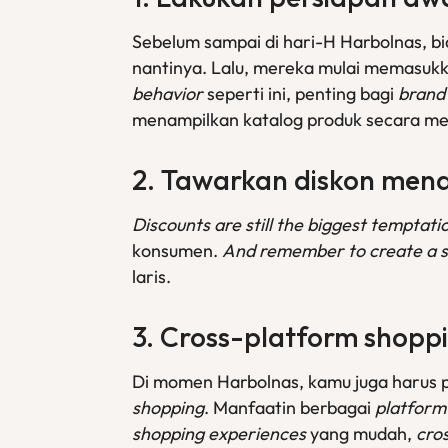
Sebelum sampai di hari-H Harbolnas, bi
nantinya. Lalu, mereka mulai memasuk
behavior
seperti ini, penting bagi
bran
menampilkan katalog produk secara men
2. Tawarkan diskon mena
Discounts are still the biggest temptat
konsumen.
And remember to create a s
laris.
3.
Cross-platform shopp
Di momen Harbolnas, kamu juga harus
shopping
. Manfaatin berbagai
platform
shopping experiences
yang mudah,
cro