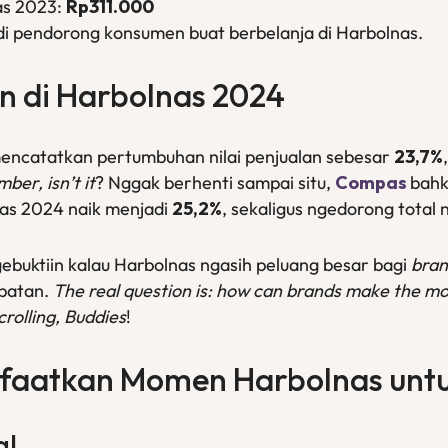
nas 2023:
Rp311.000
di pendorong konsumen buat berbelanja di Harbolnas.
an di Harbolnas 2024
encatatkan pertumbuhan nilai penjualan sebesar
23,7%
ber, isn’t it
? Nggak berhenti sampai situ,
Compas
bahk
as 2024 naik menjadi
25,2%
, sekaligus ngedorong total 
ebuktiin kalau Harbolnas ngasih peluang besar bagi
bra
apatan.
The real question is: how can brands make the mos
rolling, Buddies
!
nfaatkan Momen Harbolnas unt
al