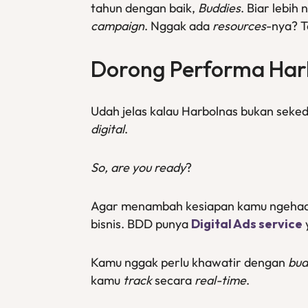
tahun dengan baik,
Buddies
. Biar lebi
campaign
. Nggak ada
resources
-nya? T
Dorong Performa Har
Udah jelas kalau Harbolnas bukan seked
digital
.
So, are you ready
?
Agar menambah kesiapan kamu ngehad
bisnis. BDD punya
Digital Ads service
Kamu nggak perlu khawatir dengan
bud
kamu
track
secara
real-time
.