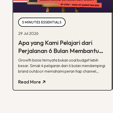
5 MINUTES ESSENTIALS
29 Jul 2026
Apa yang Kami Pelajari dari
Perjalanan 6 Bulan Membantu
Sebuah Brand Outdoor
Growth bisnis ternyata bukan soal budget lebih
Bertumbuh
besar. Simak 4 pelajaran dari 6 bulan mendampingi
brand outdoor memahami peran tiap channel
marketing
Read More