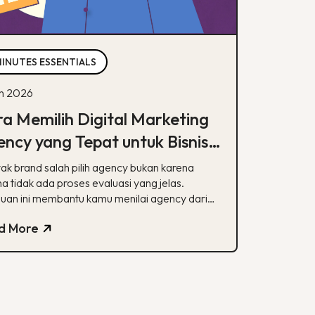
MINUTES ESSENTIALS
un 2026
a Memilih Digital Marketing
ncy yang Tepat untuk Bisnis
mu
ak brand salah pilih agency bukan karena
a tidak ada proses evaluasi yang jelas.
uan ini membantu kamu menilai agency dari
alisasi, track record, hingga transparansi
d More
poran.