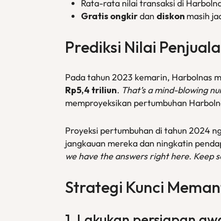
Rata-rata nilai transaksi di Harbol
Gratis ongkir
dan
diskon
masih ja
Prediksi Nilai Penjual
Pada tahun 2023 kemarin, Harbolnas m
Rp5,4 triliun
.
That’s a mind-blowing num
memproyeksikan pertumbuhan Harboln
Proyeksi pertumbuhan di tahun 2024 ng
jangkauan mereka dan ningkatin pend
we have the answers right here
.
Keep sc
Strategi Kunci Mema
1. Lakukan persiapan aw