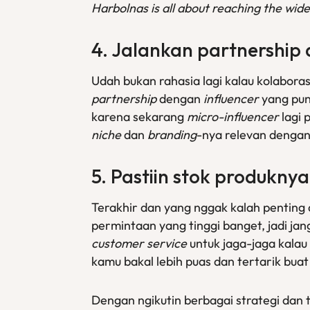
Harbolnas is all about reaching the wide
4. Jalankan
partnership
Udah bukan rahasia lagi kalau kolabora
partnership
dengan
influencer
yang pun
karena sekarang
micro-influencer
lagi 
niche
dan
branding
-nya relevan denga
5. Pastiin stok produkny
Terakhir dan yang nggak kalah penting 
permintaan yang tinggi banget, jadi ja
customer service
untuk jaga-jaga kala
kamu bakal lebih puas dan tertarik bua
Dengan ngikutin berbagai strategi da