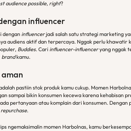
st audience possible, right
?
dengan
influencer
si dengan
influencer
jadi salah satu strategi marketing ya
ya audiens aktif dan terpercaya. Nggak perlu khawatir
populer,
Buddies
. Cari
influencer-influencer
yang nggak t
n
brand
kamu.
a aman
adalah pastiin stok produk kamu cukup. Momen Harbolnas 
ngan sampai bikin konsumen kecewa karena kehabisan prod
u ada pertanyaan atau komplain dari konsumen. Dengan 
t
repurchase
.
n tips ngemaksimalin momen Harbolnas, kamu berkesempa