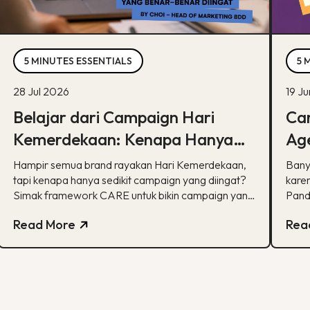
5 MINUTES ESSENTIALS
5 
28 Jul 2026
19 J
Belajar dari Campaign Hari
Car
Kemerdekaan: Kenapa Hanya
Age
Sedikit yang Benar-Benar
Ka
Hampir semua brand rayakan Hari Kemerdekaan,
Bany
Diingat?
tapi kenapa hanya sedikit campaign yang diingat?
karen
Simak framework CARE untuk bikin campaign yang
Pand
bermakna.
spesi
Read More
Rea
pela