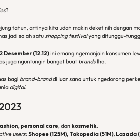
ies
?
hujung tahun, artinya kita udah makin deket nih dengan 
nas jadi salah satu
shopping festival
yang ditunggu-tung
2 Desember (12.12)
ini emang ngemanjain konsumen lew
nas juga nguntungin banget buat
brands
lho.
mas bagi
brand-brand
di luar sana untuk ngedorong perk
unia
digital
.
 2023
ashion,
personal care
, dan
kosmetik
.
ctive users
:
Shopee (125M), Tokopedia (51M), Lazada 