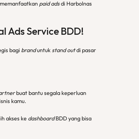
uk memanfaatkan
paid ads
di Harbolnas
al Ads Service
BDD!
egis bagi
brand
untuk
stand out
di pasar
artner
buat bantu segala keperluan
isnis kamu.
sih akses ke
dashboard
BDD yang bisa